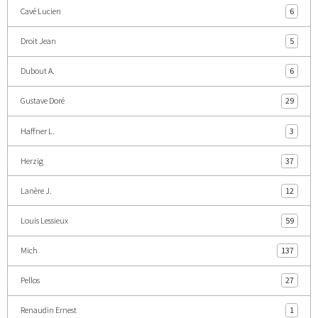
Cavé Lucien
6
Droit Jean
5
Dubout A.
6
Gustave Doré
29
Haffner L.
3
Herzig
37
Lanère J.
12
Louis Lessieux
59
Mich
137
Pellos
27
Renaudin Ernest
1