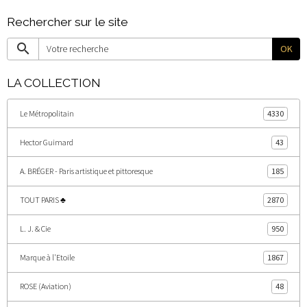
Rechercher sur le site
OK
LA COLLECTION
Le Métropolitain
4330
Hector Guimard
43
A. BRÉGER - Paris artistique et pittoresque
185
TOUT PARIS ♣
2870
L. J. & Cie
950
Marque à l'Etoile
1867
ROSE (Aviation)
48