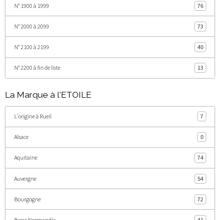
N° 1900 à 1999
76
N° 2000 à 2099
73
N° 2100 à 2199
40
N° 2200 à fin de liste
13
La Marque à l'ETOILE
L'origine à Rueil
7
Alsace
0
Aquitaine
74
Auvergne
54
Bourgogne
72
Basse Normandie
41