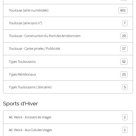
Toulouse (série numérotée)
631
Toulouse (série sans n°)
7
Toulouse - Construction du Pont des Amidonniers
20
Toulouse - Cartes privées / Publicités
17
Types Toulousains
52
Types Méridionaux
25
Types Toulousains (1ère série)
5
Sports d'Hiver
Ad. Weick - A travers les Vosges
2
Ad. Weick - Aux Cols des Vosges
1