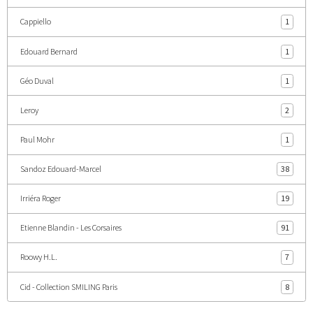
Cappiello
1
Edouard Bernard
1
Géo Duval
1
Leroy
2
Paul Mohr
1
Sandoz Edouard-Marcel
38
Irriéra Roger
19
Etienne Blandin - Les Corsaires
91
Roowy H.L.
7
Cid - Collection SMILING Paris
8