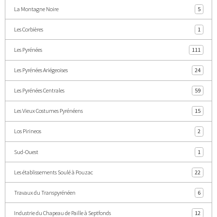
La Montagne Noire
5
Les Corbières
1
Les Pyrénées
111
Les Pyrénées Ariégeoises
24
Les Pyrénées Centrales
59
Les Vieux Costumes Pyrénéens
15
Los Pirineos
2
Sud-Ouest
1
Les établissements Soulé à Pouzac
22
Travaux du Transpyrénéen
6
Industrie du Chapeau de Paille à Septfonds
12