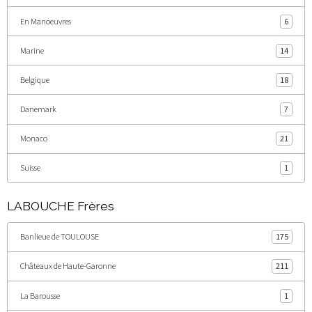
En Manoeuvres
6
Marine
14
Belgique
18
Danemark
7
Monaco
21
Suisse
1
LABOUCHE Frères
Banlieue de TOULOUSE
175
Châteaux de Haute-Garonne
211
La Barousse
1