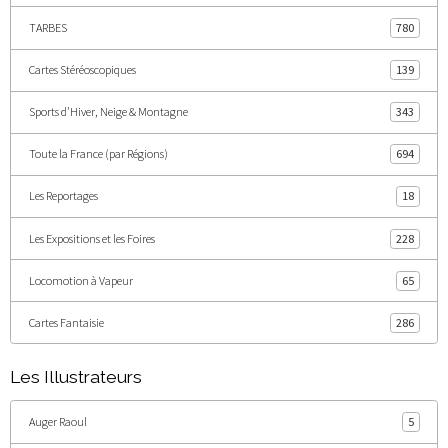
TARBES
780
Cartes Stéréoscopiques
139
Sports d'Hiver, Neige & Montagne
343
Toute la France (par Régions)
694
Les Reportages
18
Les Expositions et les Foires
228
Locomotion à Vapeur
65
Cartes Fantaisie
286
Les Illustrateurs
Auger Raoul
5