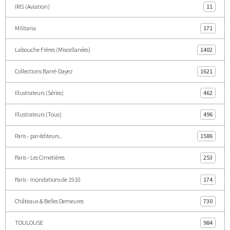
IRIS (Aviation)
11
Militaria
171
Labouche Frères (Miscellanées)
1402
Collections Barré-Dayez
1621
Illustrateurs (Séries)
462
Illustrateurs (Tous)
496
Paris - par éditeurs..
1586
Paris - Les Cimetières
253
Paris - Inondations de 1910
174
Châteaux & Belles Demeures
730
TOULOUSE
984