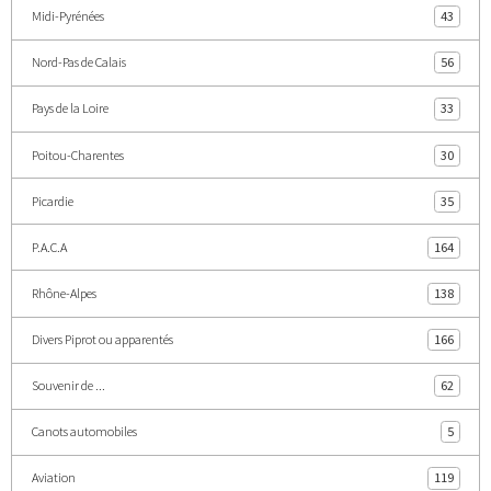
Midi-Pyrénées
43
Nord-Pas de Calais
56
Pays de la Loire
33
Poitou-Charentes
30
Picardie
35
P.A.C.A
164
Rhône-Alpes
138
Divers Piprot ou apparentés
166
Souvenir de ...
62
Canots automobiles
5
Aviation
119