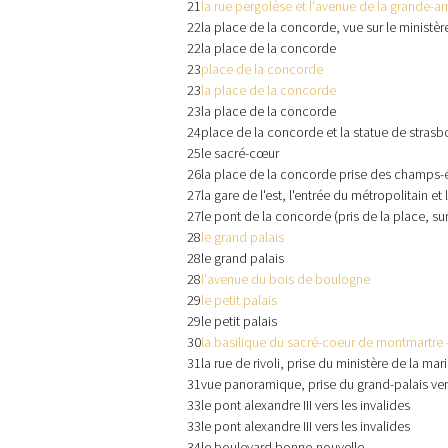
21
la rue pergolèse et l'avenue de la grande-a
22
la place de la concorde, vue sur le ministèr
22
la place de la concorde
23
place de la concorde
23
la place de la concorde
23
la place de la concorde
24
place de la concorde et la statue de strasb
25
le sacré-cœur
26
la place de la concorde prise des champs-
27
la gare de l'est, l'entrée du métropolitain e
27
le pont de la concorde (pris de la place, su
28
le grand palais
28
le grand palais
28
l'avenue du bois de boulogne
29
le petit palais
29
le petit palais
30
la basilique du sacré-coeur de montmartre 
31
la rue de rivoli, prise du ministère de la mar
31
vue panoramique, prise du grand-palais ve
33
le pont alexandre III vers les invalides
33
le pont alexandre III vers les invalides
34
le boulevard bonne-nouvelle