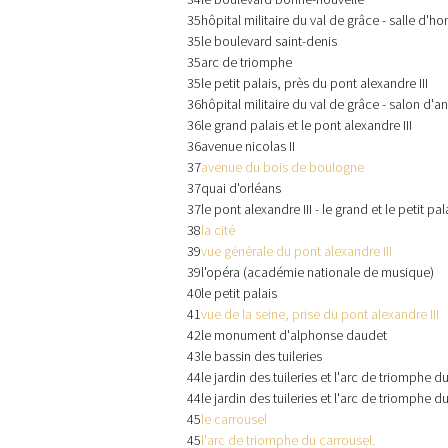
35
hôpital militaire du val de grâce - salle d'
35
le boulevard saint-denis
35
arc de triomphe
35
le petit palais, près du pont alexandre III
36
hôpital militaire du val de grâce - salon d'a
36
le grand palais et le pont alexandre III
36
avenue nicolas II
37
avenue du bois de boulogne
37
quai d'orléans
37
le pont alexandre III - le grand et le petit pal
38
la cité
39
vue générale du pont alexandre III
39
l'opéra (académie nationale de musique)
40
le petit palais
41
vue de la seine, prise du pont alexandre III
42
le monument d'alphonse daudet
43
le bassin des tuileries
44
le jardin des tuileries et l'arc de triomphe d
44
le jardin des tuileries et l'arc de triomphe d
45
le carrousel
45
l'arc de triomphe du carrousel.