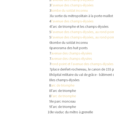
3
l'avenue des champs-élysées
3
tombe du soldat inconnu
3
la sortie du métropolitain à la porte-maillot
4
l'avenue des champs-élysées
4
l'arc de triomphe et les champs-élysées
5
l'avenue des champs-élysées, au rond-poin
5
l'avenue des champs-élysées, au rond-poin
6
tombe du soldat inconnu
6
panorama des huit ponts
7
avenue des champs-élysées
7
avenue des champs-élysées
7
rond-point et l'avenue des champs-élysées
7
place denfert-rochereau, le canon de 155 p
8
hôpital militaire du val de grâce - bâtiment 
8
les champs-élysées
8
arc de triomphe
8
l'arc de triomphe
8
l'arc de triomphe
9
le parc monceau
9
l'arc de triomphe
10
le viaduc du métro à grenelle