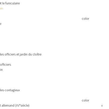
 le funiculaire
ain
color
e
es officiers et jardin du cloître
officiers
in
 des contagieux
color
t allemand (XV°siècle)
v