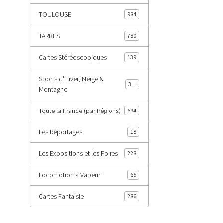
TOULOUSE
984
TARBES
780
Cartes Stéréoscopiques
139
Sports d'Hiver, Neige &
343
Montagne
Toute la France (par Régions)
694
Les Reportages
18
Les Expositions et les Foires
228
Locomotion à Vapeur
65
Cartes Fantaisie
286