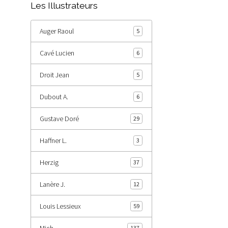
Les Illustrateurs
Auger Raoul
5
Cavé Lucien
6
Droit Jean
5
Dubout A.
6
Gustave Doré
29
Haffner L.
3
Herzig
37
Lanère J.
12
Louis Lessieux
59
Mich
137