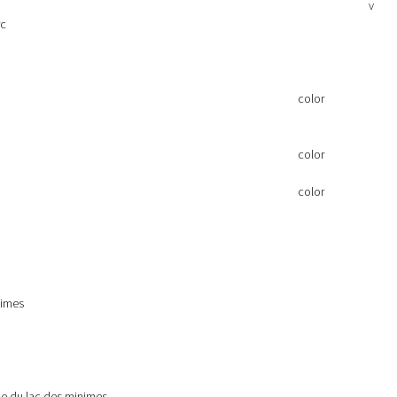
v
rc
color
color
color
nimes
che du lac des minimes