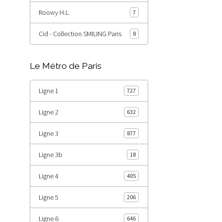
Roowy H.L.
7
Cid - Collection SMILING Paris
8
Le Métro de Paris
Ligne 1
727
Ligne 2
632
Ligne 3
877
Ligne 3b
18
Ligne 4
405
Ligne 5
206
Ligne 6
646