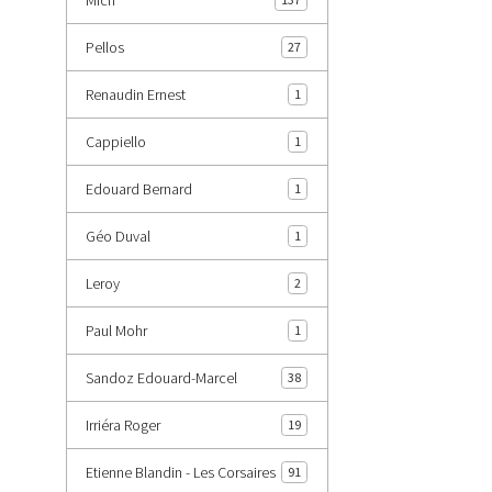
Pellos
27
Renaudin Ernest
1
Cappiello
1
Edouard Bernard
1
Géo Duval
1
Leroy
2
Paul Mohr
1
Sandoz Edouard-Marcel
38
Irriéra Roger
19
Etienne Blandin - Les Corsaires
91