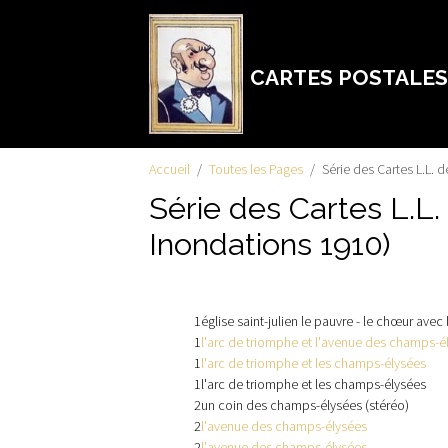
CARTES POSTALES
Accueil
Toutes les Pages
Série des Cartes L.L. d
Série des Cartes L.L. 
Inondations 1910)
1
église saint-julien le pauvre - le chœur avec 
1
l'arc de triomphe et l'avenue des champs-é
1
l'arc de triomphe et les champs-élysées
1
l'arc de triomphe et les champs-élysées
2
un coin des champs-élysées (stéréo)
2
l'avenue des champs-élysées
2
l'avenue des champs-élysées