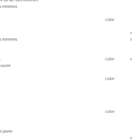
es minimes
color
v
es minimes
v
s
color
v
louvre
color
color
te jaune
v