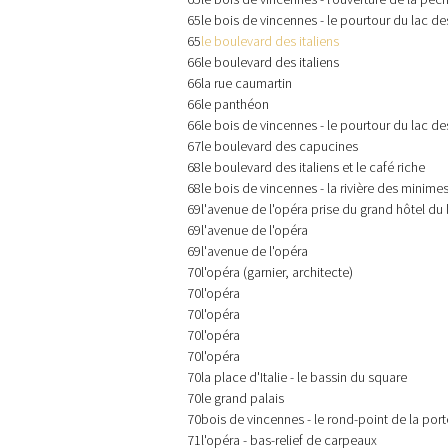
65
le bois de vincennes - le pourtour du lac d
65
le boulevard des italiens
66
le boulevard des italiens
66
la rue caumartin
66
le panthéon
66
le bois de vincennes - le pourtour du lac d
67
le boulevard des capucines
68
le boulevard des italiens et le café riche
68
le bois de vincennes - la rivière des minime
69
l'avenue de l'opéra prise du grand hôtel du 
69
l'avenue de l'opéra
69
l'avenue de l'opéra
70
l'opéra (garnier, architecte)
70
l'opéra
70
l'opéra
70
l'opéra
70
l'opéra
70
la place d'Italie - le bassin du square
70
le grand palais
70
bois de vincennes - le rond-point de la por
71
l'opéra - bas-relief de carpeaux