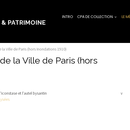
INTRO
CPA DE COLLECTION
LE M
 & PATRIMOINE
e la Ville de Paris (hors Inondations 1910)
de la Ville de Paris (hors
l'iconstase et l'autel bysantin
v
lysées