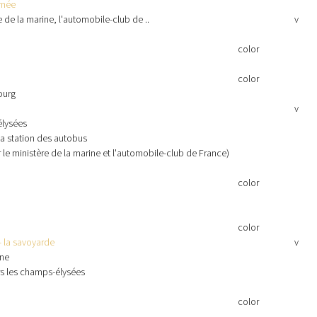
rmée
e de la marine, l'automobile-club de ..
v
color
color
ourg
v
élysées
t la station des autobus
r le ministère de la marine et l'automobile-club de France)
color
color
- la savoyarde
v
ine
rs les champs-élysées
color