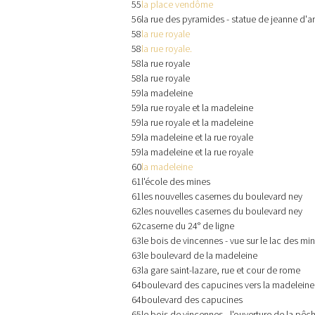
55
la place vendôme
56
la rue des pyramides - statue de jeanne d'a
58
la rue royale
58
la rue royale.
58
la rue royale
58
la rue royale
59
la madeleine
59
la rue royale et la madeleine
59
la rue royale et la madeleine
59
la madeleine et la rue royale
59
la madeleine et la rue royale
60
la madeleine
61
l'école des mines
61
les nouvelles casernes du boulevard ney
62
les nouvelles casernes du boulevard ney
62
caserne du 24° de ligne
63
le bois de vincennes - vue sur le lac des mi
63
le boulevard de la madeleine
63
la gare saint-lazare, rue et cour de rome
64
boulevard des capucines vers la madeleine
64
boulevard des capucines
65
le bois de vincennes - l'ouverture de la pê