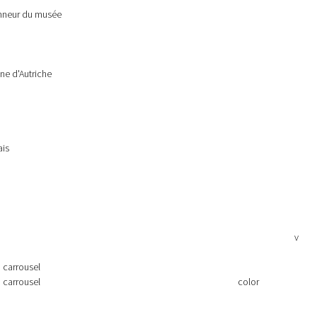
honneur du musée
nne d'Autriche
ais
v
u carrousel
u carrousel
color