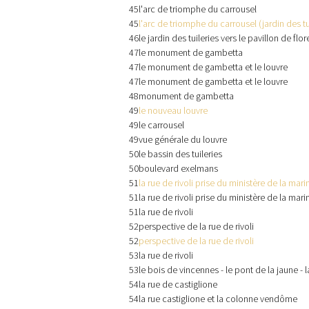
45
l'arc de triomphe du carrousel
45
l'arc de triomphe du carrousel (jardin des tu
46
le jardin des tuileries vers le pavillon de flor
47
le monument de gambetta
47
le monument de gambetta et le louvre
47
le monument de gambetta et le louvre
48
monument de gambetta
49
le nouveau louvre
49
le carrousel
49
vue générale du louvre
50
le bassin des tuileries
50
boulevard exelmans
51
la rue de rivoli prise du ministère de la mari
51
la rue de rivoli prise du ministère de la mari
51
la rue de rivoli
52
perspective de la rue de rivoli
52
perspective de la rue de rivoli
53
la rue de rivoli
53
le bois de vincennes - le pont de la jaune -
54
la rue de castiglione
54
la rue castiglione et la colonne vendôme