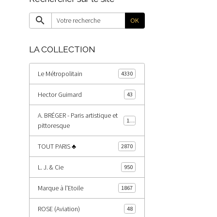
OK
LA COLLECTION
Le Métropolitain
4330
Hector Guimard
43
A. BRÉGER - Paris artistique et
185
pittoresque
TOUT PARIS ♣
2870
L. J. & Cie
950
Marque à l'Etoile
1867
ROSE (Aviation)
48