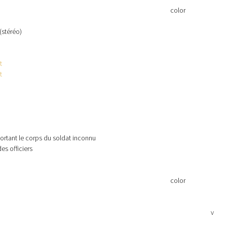
color
 (stéréo)
t
t
ortant le corps du soldat inconnu
des officiers
color
v