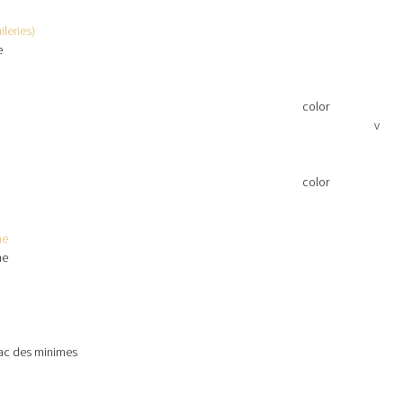
ileries)
e
color
v
color
ne
ne
 lac des minimes