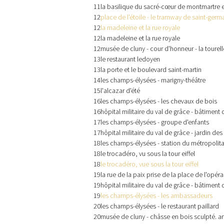
11
la basilique du sacré-cœur de montmartre et
12
place de l'étoile - le tramway de saint-germ
12
la madeleine et la rue royale
12
la madeleine et la rue royale
12
musée de cluny - cour d'honneur - la tourell
13
le restaurant ledoyen
13
la porte et le boulevard saint-martin
14
les champs-élysées - marigny-théâtre
15
l'alcazar d'été
16
les champs-élysées - les chevaux de bois
16
hôpital militaire du val de grâce - bâtiment d
17
les champs-élysées - groupe d'enfants
17
hôpital militaire du val de grâce - jardin des 
18
les champs-élysées - station du métropolita
18
le trocadéro, vu sous la tour eiffel
18
le trocadéro, vue sous la tour eiffel
19
la rue de la paix prise de la place de l'opéra
19
hôpital militaire du val de grâce - bâtiment
19
les champs-élysées - les ambassadeurs
20
les champs-élysées - le restaurant paillard
20
musée de cluny - châsse en bois sculpté. ar