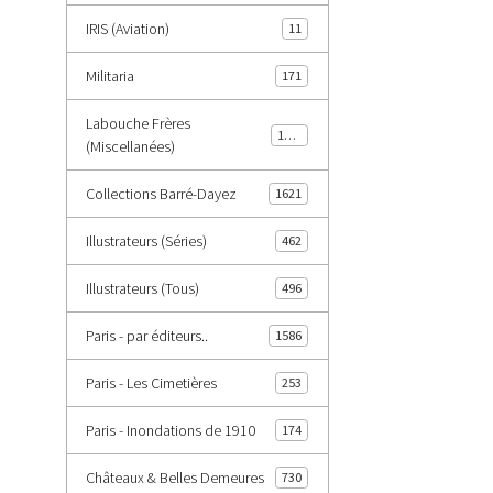
IRIS (Aviation)
11
Militaria
171
Labouche Frères
1402
(Miscellanées)
Collections Barré-Dayez
1621
Illustrateurs (Séries)
462
Illustrateurs (Tous)
496
Paris - par éditeurs..
1586
Paris - Les Cimetières
253
Paris - Inondations de 1910
174
Châteaux & Belles Demeures
730