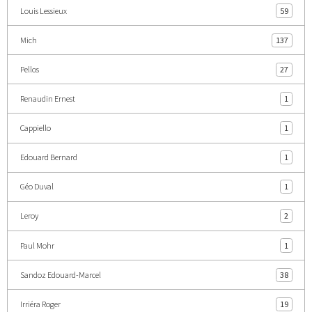
Louis Lessieux
59
Mich
137
Pellos
27
Renaudin Ernest
1
Cappiello
1
Edouard Bernard
1
Géo Duval
1
Leroy
2
Paul Mohr
1
Sandoz Edouard-Marcel
38
Irriéra Roger
19