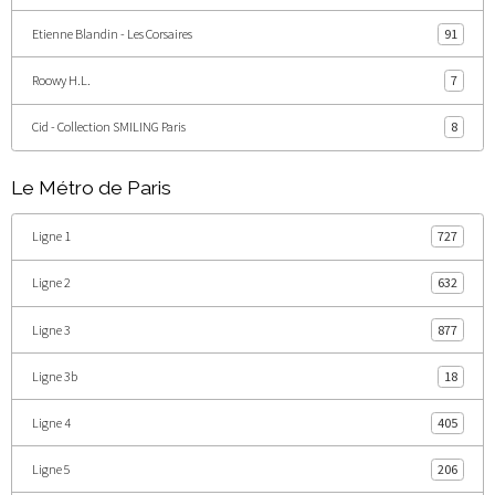
Etienne Blandin - Les Corsaires
91
Roowy H.L.
7
Cid - Collection SMILING Paris
8
Le Métro de Paris
Ligne 1
727
Ligne 2
632
Ligne 3
877
Ligne 3b
18
Ligne 4
405
Ligne 5
206