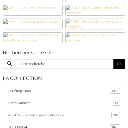
Rechercher sur le site
OK
LA COLLECTION
Le Métropolitain
4330
Hector Guimard
43
A. BRÉGER - Paris artistique et pittoresque
203
TOUT PARIS ♣
2870