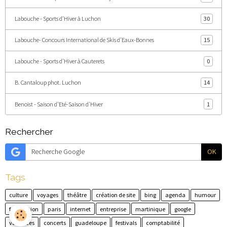
Labouche - Sports d'Hiver à Luchon
30
Labouche- Concours International de Skis d'Eaux-Bonnes
15
Labouche - Sports d'Hiver à Cauterets
0
B. Cantaloup phot. Luchon
14
Benoist - Saison d'Eté-Saison d'Hiver
1
Rechercher
OK
Tags
culture
voyages
théâtre
création de site
bing
agenda
humour
facturation
paris
internet
entreprise
martinique
google
vacances
concerts
guadeloupe
festivals
comptabilité