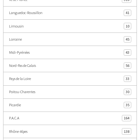
Languedoc-Roussillon
41
Limousin
10
Lorraine
45
Midi-Pyrénées
43
Nord-Pas de Calais
56
Pays de la Loire
33
Poitou-Charentes
30
Picardie
35
P.A.C.A
164
Rhône-Alpes
138