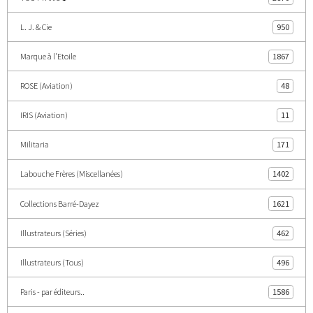
L. J. & Cie
950
Marque à l'Etoile
1867
ROSE (Aviation)
48
IRIS (Aviation)
11
Militaria
171
Labouche Frères (Miscellanées)
1402
Collections Barré-Dayez
1621
Illustrateurs (Séries)
462
Illustrateurs (Tous)
496
Paris - par éditeurs..
1586