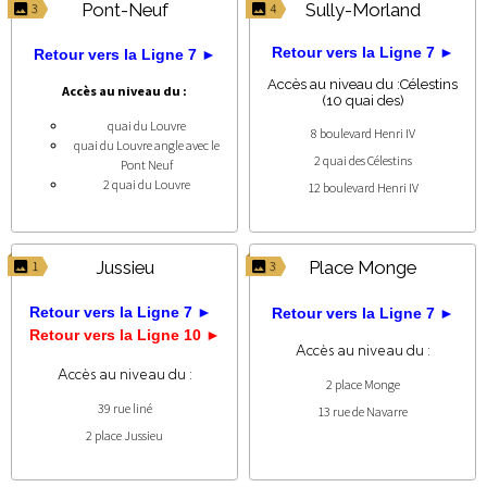
Pont-Neuf
Sully-Morland
3
4
Retour vers la Ligne 7 ►
Retour vers la Ligne 7 ►
Accès au niveau du :Célestins
Accès au niveau du :
(10 quai des)
quai du Louvre
8 boulevard Henri IV
quai du Louvre angle avec le
2 quai des Célestins
Pont Neuf
2 quai du Louvre
12 boulevard Henri IV
Jussieu
Place Monge
1
3
Retour vers la Ligne 7 ►
Retour vers la Ligne 7 ►
Retour vers la Ligne 10 ►
Accès au niveau du :
Accès au niveau du :
2 place Monge
39 rue liné
13 rue de Navarre
2 place Jussieu