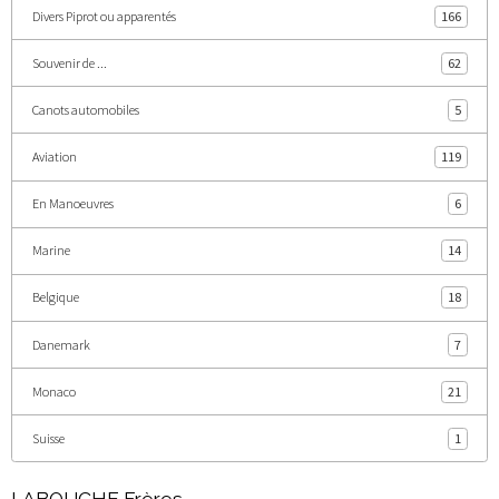
Divers Piprot ou apparentés
166
Souvenir de ...
62
Canots automobiles
5
Aviation
119
En Manoeuvres
6
Marine
14
Belgique
18
Danemark
7
Monaco
21
Suisse
1