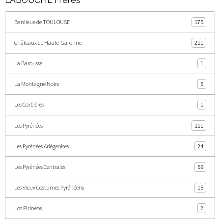
LABOUCHE Frères
Banlieue de TOULOUSE
175
Châteaux de Haute-Garonne
211
La Barousse
1
La Montagne Noire
5
Les Corbières
1
Les Pyrénées
111
Les Pyrénées Ariégeoises
24
Les Pyrénées Centrales
59
Les Vieux Costumes Pyrénéens
15
Los Pirineos
2