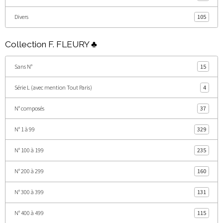
Divers
105
Collection F. FLEURY ♣
Sans N°
15
Série L (avec mention Tout Paris)
4
N° composés
37
N° 1 à 99
329
N° 100 à 199
235
N° 200 à 299
160
N° 300 à 399
131
N° 400 à 499
115