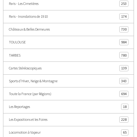
Paris - Les Cimetières
253
Paris - Inondations de 1910
174
Châteaux & Belles Demeures
730
TOULOUSE
984
TARBES
780
Cartes Stéréoscopiques
139
Sports d'Hiver, Neige & Montagne
343
Toute la France (par Régions)
694
Les Reportages
18
Les Expositions et les Foires
228
Locomotion à Vapeur
65