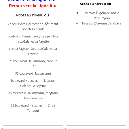
Accès au niveau du
:
Retour vers la Ligne 9 ►
19 av de l'Opéra devant le
Accès au niveau du :
Royal Opéra
Face au 13 avenue de l'Opera
27 boulevard Haussmann, bâtiment
Société Générale
boulevard Haussmann, côté pair face
aux Galeries La Fayette
rue La Fayette, face aux Galeries La
Fayette
23 boulevard Haussmann, banque
BFCE
36 boulevard Haussmann
boulevard Haussmann, face aux
Galeries La Fayette
36 boulevard Haussmann, magasin
Jeanne Rafale
28 boulevard Haussmann, 2 rue
Taitbout