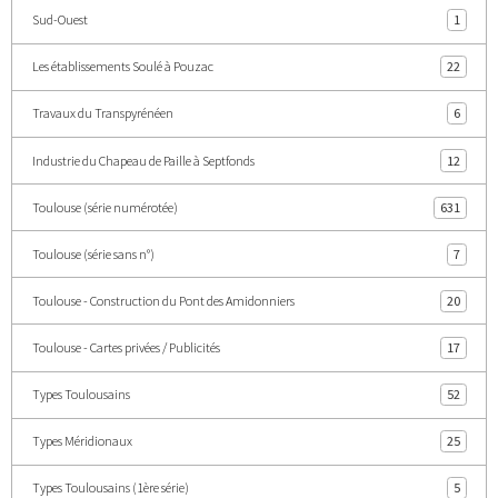
Sud-Ouest
1
Les établissements Soulé à Pouzac
22
Travaux du Transpyrénéen
6
Industrie du Chapeau de Paille à Septfonds
12
Toulouse (série numérotée)
631
Toulouse (série sans n°)
7
Toulouse - Construction du Pont des Amidonniers
20
Toulouse - Cartes privées / Publicités
17
Types Toulousains
52
Types Méridionaux
25
Types Toulousains (1ère série)
5