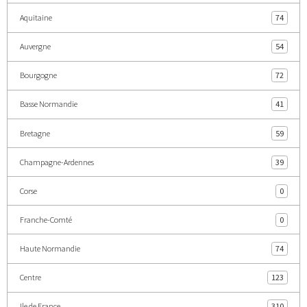
Aquitaine
74
Auvergne
54
Bourgogne
72
Basse Normandie
41
Bretagne
59
Champagne-Ardennes
39
Corse
0
Franche-Comté
0
Haute Normandie
74
Centre
123
Ile de France
310