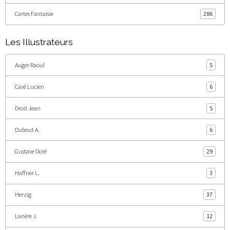
Cartes Fantaisie
286
Les Illustrateurs
Auger Raoul
5
Cavé Lucien
6
Droit Jean
5
Dubout A.
6
Gustave Doré
29
Haffner L.
3
Herzig
37
Lanère J.
12