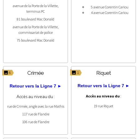
avenue de la Porte de la Villette,
5 avenue Corentin Cariou
terminus PC
4 avenue Corentin Cariou
81 boulevard Mac Donald
avenue de la Porte de la Villette,
commissariat de police
75 boulevard Mac Donald
Crimée
Riquet
6
1
Retour vers la Ligne 7 ►
Retour vers la Ligne 7 ►
Accès au niveau du
:
Accès au niveau du :
19 rue Riquet
rue de Crimée, angle avec la rue Mathis
117 rue de Flandre
106 rue de Flandre