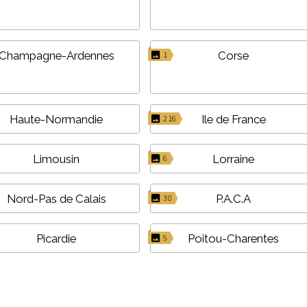
Champagne-Ardennes
Corse
1
Haute-Normandie
Ile de France
216
Limousin
Lorraine
6
Nord-Pas de Calais
P.A.C.A
30
Picardie
Poitou-Charentes
5