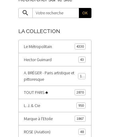
OK
LA COLLECTION
Le Métropolitain
4330
Hector Guimard
43
A. BRÉGER - Paris artistique et
178
pittoresque
TOUT PARIS ♣
2870
L. J. & Cie
950
Marque à l'Etoile
1867
ROSE (Aviation)
48