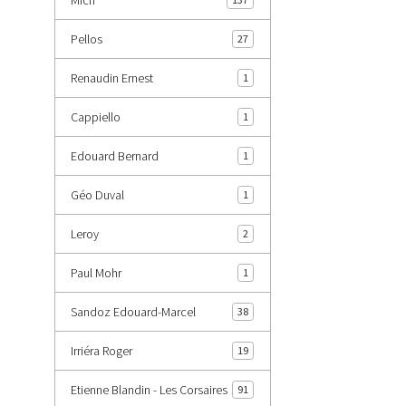
Pellos
27
Renaudin Ernest
1
Cappiello
1
Edouard Bernard
1
Géo Duval
1
Leroy
2
Paul Mohr
1
Sandoz Edouard-Marcel
38
Irriéra Roger
19
Etienne Blandin - Les Corsaires
91