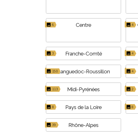
Centre
6
4
Franche-Comté
3
4
Languedoc-Roussillon
150
4
Midi-Pyrénées
113
2
Pays de la Loire
8
8
Rhône-Alpes
39