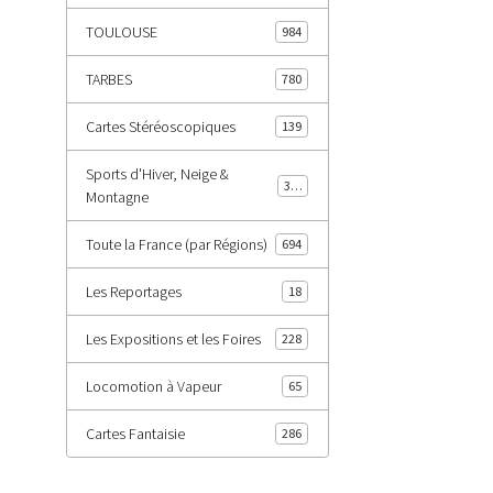
TOULOUSE
984
TARBES
780
Cartes Stéréoscopiques
139
Sports d'Hiver, Neige &
343
Montagne
Toute la France (par Régions)
694
Les Reportages
18
Les Expositions et les Foires
228
Locomotion à Vapeur
65
Cartes Fantaisie
286