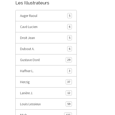
Les Illustrateurs
Auger Raoul
5
Cavé Lucien
6
Droit Jean
5
Dubout A.
6
Gustave Doré
29
Haffner L.
3
Herzig
37
Lanère J.
12
Louis Lessieux
59
Mich
137