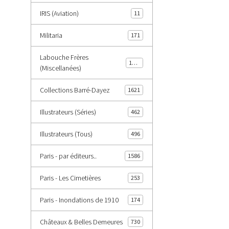
IRIS (Aviation)
11
Militaria
171
Labouche Frères
1402
(Miscellanées)
Collections Barré-Dayez
1621
Illustrateurs (Séries)
462
Illustrateurs (Tous)
496
Paris - par éditeurs..
1586
Paris - Les Cimetières
253
Paris - Inondations de 1910
174
Châteaux & Belles Demeures
730