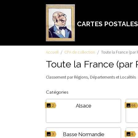
CARTES POSTALES
Accueil
CPA de collection
Toute la France (par 
Toute la France (par 
Classement par Régions, Départements et Localités
Catégories
Alsace
2
66
Basse Normandie
3
6