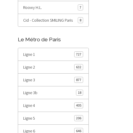
Roowy H.L.
7
Cid - Collection SMILING Paris
8
Le Métro de Paris
Ligne 1
727
Ligne 2
632
Ligne 3
877
Ligne 3b
18
Ligne 4
405
Ligne 5
206
Ligne 6
646