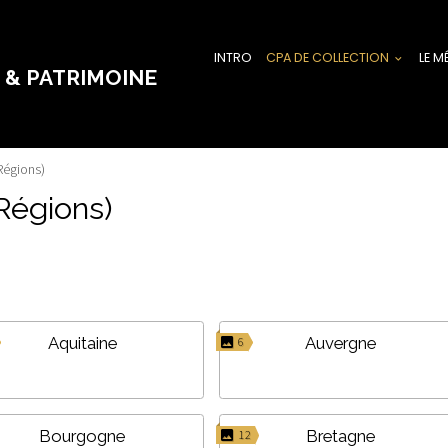
INTRO
CPA DE COLLECTION
LE M
 & PATRIMOINE
Régions)
Régions)
Aquitaine
Auvergne
6
Bourgogne
Bretagne
12