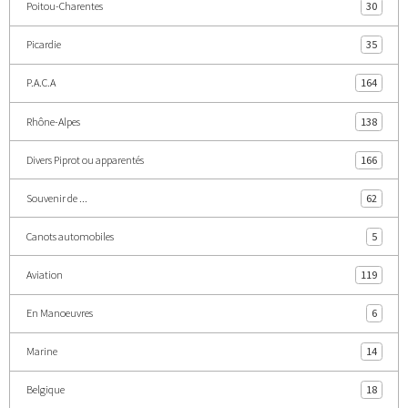
Poitou-Charentes
30
Picardie
35
P.A.C.A
164
Rhône-Alpes
138
Divers Piprot ou apparentés
166
Souvenir de ...
62
Canots automobiles
5
Aviation
119
En Manoeuvres
6
Marine
14
Belgique
18