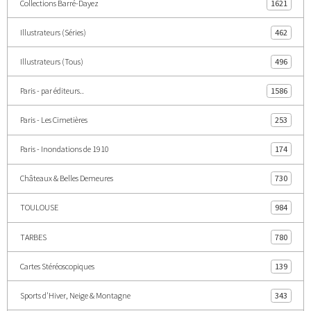
Collections Barré-Dayez
1621
Illustrateurs (Séries)
462
Illustrateurs (Tous)
496
Paris - par éditeurs..
1586
Paris - Les Cimetières
253
Paris - Inondations de 1910
174
Châteaux & Belles Demeures
730
TOULOUSE
984
TARBES
780
Cartes Stéréoscopiques
139
Sports d'Hiver, Neige & Montagne
343