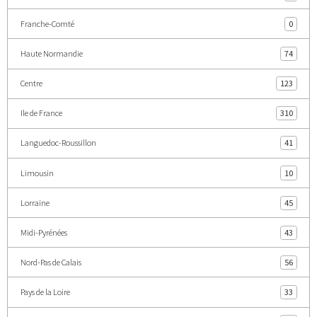
Franche-Comté
0
Haute Normandie
74
Centre
123
Ile de France
310
Languedoc-Roussillon
41
Limousin
10
Lorraine
45
Midi-Pyrénées
43
Nord-Pas de Calais
56
Pays de la Loire
33