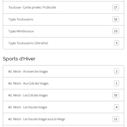
Toulouse - Cartes privées / Publicités
17
Types Toulousains
52
Types Méridionaux
25
Types Toulousains (1ère série)
5
Sports d'Hiver
Ad. Weick - A travers les Vosges
2
Ad. Weick - Aux Cols des Vosges
1
Ad. Weick - Les Cols des Vosges
53
Ad. Weick - Les Hautes Vosges
4
Ad. Weick - Les Hautes Vosges sous la Neige
11