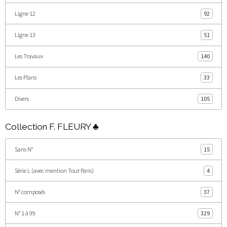
Ligne 12
92
Ligne 13
51
Les Travaux
140
Les Plans
33
Divers
105
Collection F. FLEURY ♣
Sans N°
15
Série L (avec mention Tout Paris)
4
N° composés
37
N° 1 à 99
329