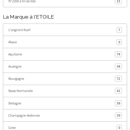
N° 2200 à fin de liste
13
La Marque à l'ETOILE
L'origine à Rueil
7
Alsace
0
Aquitaine
74
Auvergne
54
Bourgogne
72
Basse Normandie
41
Bretagne
59
Champagne-Ardennes
39
Corse
0