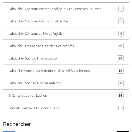
Labouche - Concours International de Pau-Eaux·Bonnes-Gourette
1
Labouche - Concours International de Skis
1
Labouche - Concours de Skis de Payolle
0
Labouche - Les Sports d'Hiver dans les Pyrénées
39
Labouche - Sports d'Hiver à Luchon
30
Labouche- Concours International de Skis d'Eaux-Bonnes
15
Labouche - Sports d'Hiver à Cauterets
0
B. Cantaloup phot. Luchon
14
Benoist - Saison d'Eté-Saison d'Hiver
1
Rechercher