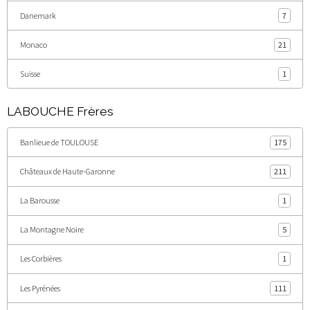
Danemark
7
Monaco
21
Suisse
1
LABOUCHE Frères
Banlieue de TOULOUSE
175
Châteaux de Haute-Garonne
211
La Barousse
1
La Montagne Noire
5
Les Corbières
1
Les Pyrénées
111