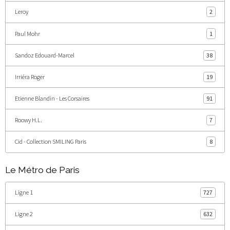
Leroy
2
Paul Mohr
1
Sandoz Edouard-Marcel
38
Irriéra Roger
19
Etienne Blandin - Les Corsaires
91
Roowy H.L.
7
Cid - Collection SMILING Paris
8
Le Métro de Paris
Ligne 1
727
Ligne 2
632