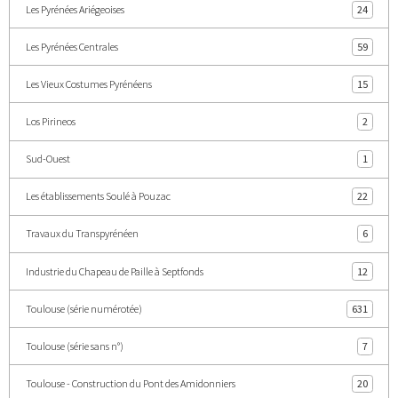
Les Pyrénées Ariégeoises
24
Les Pyrénées Centrales
59
Les Vieux Costumes Pyrénéens
15
Los Pirineos
2
Sud-Ouest
1
Les établissements Soulé à Pouzac
22
Travaux du Transpyrénéen
6
Industrie du Chapeau de Paille à Septfonds
12
Toulouse (série numérotée)
631
Toulouse (série sans n°)
7
Toulouse - Construction du Pont des Amidonniers
20