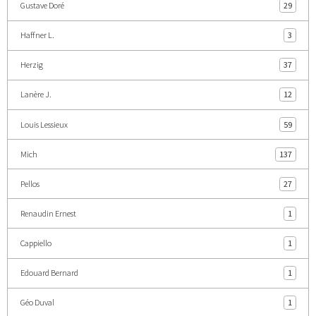
Gustave Doré
29
Haffner L.
3
Herzig
37
Lanère J.
12
Louis Lessieux
59
Mich
137
Pellos
27
Renaudin Ernest
1
Cappiello
1
Edouard Bernard
1
Géo Duval
1