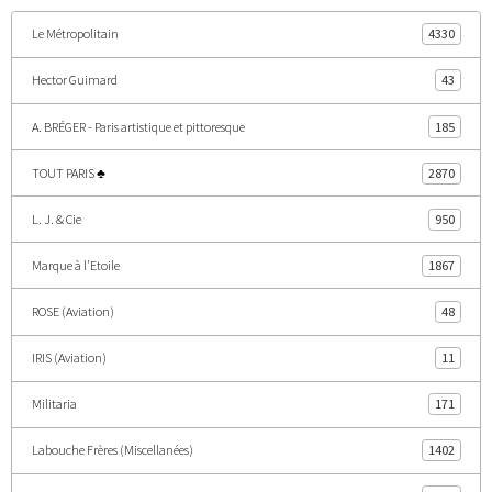
Le Métropolitain
4330
Hector Guimard
43
A. BRÉGER - Paris artistique et pittoresque
185
TOUT PARIS ♣
2870
L. J. & Cie
950
Marque à l'Etoile
1867
ROSE (Aviation)
48
IRIS (Aviation)
11
Militaria
171
Labouche Frères (Miscellanées)
1402