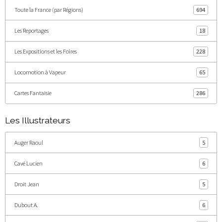
Toute la France (par Régions)
694
Les Reportages
18
Les Expositions et les Foires
228
Locomotion à Vapeur
65
Cartes Fantaisie
286
Les Illustrateurs
Auger Raoul
5
Cavé Lucien
6
Droit Jean
5
Dubout A.
6