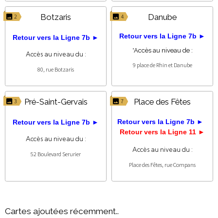
Botzaris
Danube
2
4
Retour vers la Ligne 7b ►
Retour vers la Ligne 7b ►
*Accès au niveau de :
Accès au niveau du :
9 place de Rhin et Danube
80, rue Botzaris
Pré-Saint-Gervais
Place des Fêtes
3
7
Retour vers la Ligne 7b ►
Retour vers la Ligne 7b ►
Retour vers la Ligne 11 ►
Accès au niveau du :
Accès au niveau du :
52 Boulevard Serurier
Place des Fêtes, rue Compans
Cartes ajoutées récemment..