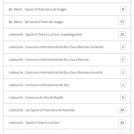
Ad. Weick - Saison d'Hiver dans les Vosges
8
Ad. Weick - Semaine d'Hiver des Vosges
73
Labouche - Sports d'Hiver à Luchon-Superbagnères
20
Labouche - Concours International de Pau-Eaux·Bonnes-Cauterets
3
Labouche - Concours International de Pau-Eaux·Bonnes
2
Labouche - Concours International de Pau-Eaux·Bonnes-Gourette
1
Labouche - Concours International de Skis
1
Labouche - Concours de Skis de Payolle
0
Labouche - Les Sports d'Hiver dans les Pyrénées
39
Labouche - Sports d'Hiver à Luchon
30