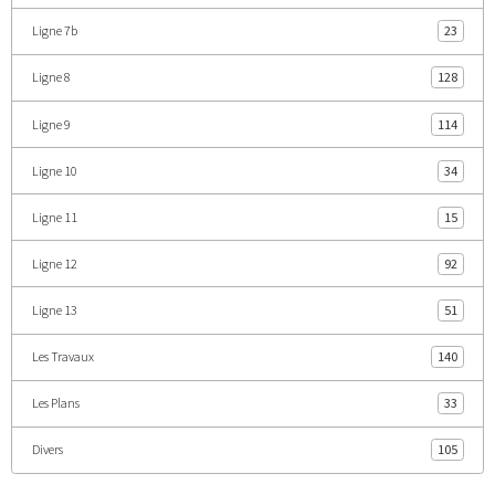
Ligne 7b
23
Ligne 8
128
Ligne 9
114
Ligne 10
34
Ligne 11
15
Ligne 12
92
Ligne 13
51
Les Travaux
140
Les Plans
33
Divers
105