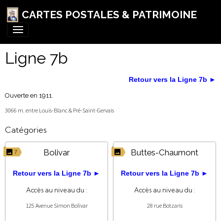
CARTES POSTALES & PATRIMOINE
Ligne 7b
Retour vers la Ligne 7b ►
Ouverte en 1911.
3066 m. entre Louis-Blanc & Pré-Saint-Gervais
Catégories
Bolivar
Buttes-Chaumont
7
Retour vers la Ligne 7b ►
Retour vers la Ligne 7b ►
Accès au niveau du :
Accès au niveau du :
125 Avenue Simon Bolivar
28 rue Botzaris