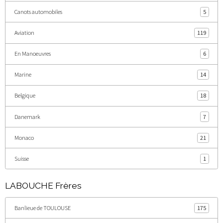
Canots automobiles
5
Aviation
119
En Manoeuvres
6
Marine
14
Belgique
18
Danemark
7
Monaco
21
Suisse
1
LABOUCHE Frères
Banlieue de TOULOUSE
175