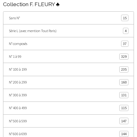
Collection F. FLEURY ♣
Sans N°
15
Série L (avec mention Tout Paris)
4
N° composés
37
N° 1 à 99
329
N° 100 à 199
235
N° 200 à 299
160
N° 300 à 399
131
N° 400 à 499
115
N° 500 à 599
147
N° 600 à 699
144