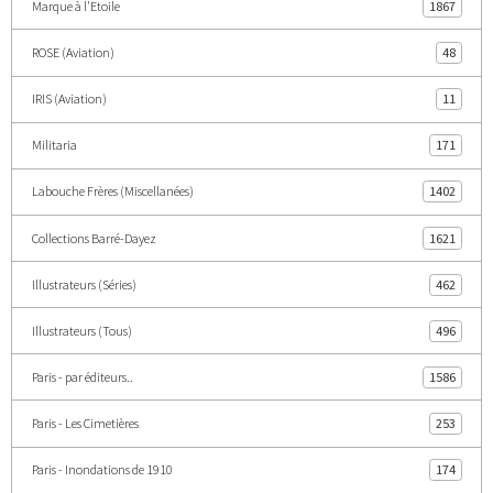
Marque à l'Etoile
1867
ROSE (Aviation)
48
IRIS (Aviation)
11
Militaria
171
Labouche Frères (Miscellanées)
1402
Collections Barré-Dayez
1621
Illustrateurs (Séries)
462
Illustrateurs (Tous)
496
Paris - par éditeurs..
1586
Paris - Les Cimetières
253
Paris - Inondations de 1910
174