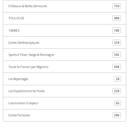
Châteaux & Belles Demeures
730
TOULOUSE
984
TARBES
780
Cartes Stéréoscopiques
139
Sports d'Hiver, Neige & Montagne
343
Toute la France (par Régions)
694
Les Reportages
18
Les Expositions et les Foires
228
Locomotion à Vapeur
65
Cartes Fantaisie
286