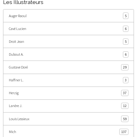
Les Illustrateurs
Auger Raoul
5
Cavé Lucien
6
Droit Jean
5
Dubout A.
6
Gustave Doré
29
Haffner L.
3
Herzig
37
Lanère J.
12
Louis Lessieux
59
Mich
137