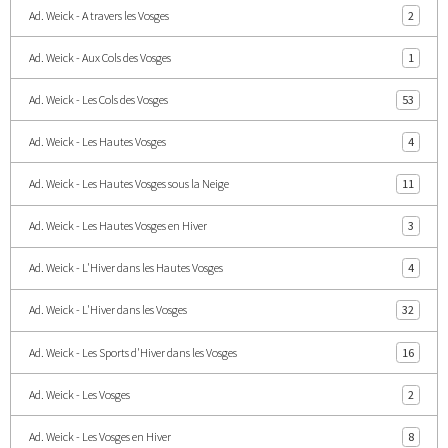
Ad. Weick - A travers les Vosges
2
Ad. Weick - Aux Cols des Vosges
1
Ad. Weick - Les Cols des Vosges
53
Ad. Weick - Les Hautes Vosges
4
Ad. Weick - Les Hautes Vosges sous la Neige
11
Ad. Weick - Les Hautes Vosges en Hiver
3
Ad. Weick - L'Hiver dans les Hautes Vosges
4
Ad. Weick - L'Hiver dans les Vosges
32
Ad. Weick - Les Sports d'Hiver dans les Vosges
16
Ad. Weick - Les Vosges
2
Ad. Weick - Les Vosges en Hiver
8