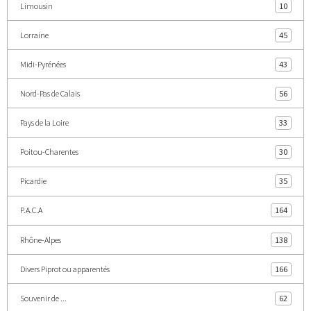
Limousin
10
Lorraine
45
Midi-Pyrénées
43
Nord-Pas de Calais
56
Pays de la Loire
33
Poitou-Charentes
30
Picardie
35
P.A.C.A
164
Rhône-Alpes
138
Divers Piprot ou apparentés
166
Souvenir de ...
62