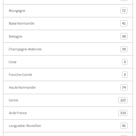
Bourgogne
72
Basse Normandie
41
Bretagne
59
Champagne-Ardennes
39
Corse
0
Franche-Comté
0
Haute Normandie
74
Centre
123
Ile de France
310
Languedoc-Roussillon
41