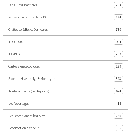
Paris - Les Cimetières
253
Paris - Inondations de 1910
174
Châteaux & Belles Demeures
730
TOULOUSE
984
TARBES
780
Cartes Stéréoscopiques
139
Sports d'Hiver, Neige & Montagne
343
Toute la France (par Régions)
694
Les Reportages
18
Les Expositions et les Foires
228
Locomotion à Vapeur
65