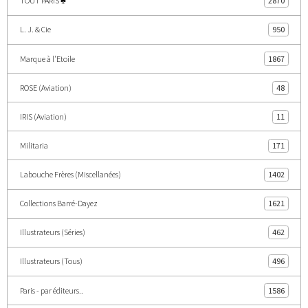
TOUT PARIS ♣
2870
L. J. & Cie
950
Marque à l'Etoile
1867
ROSE (Aviation)
48
IRIS (Aviation)
11
Militaria
171
Labouche Frères (Miscellanées)
1402
Collections Barré-Dayez
1621
Illustrateurs (Séries)
462
Illustrateurs (Tous)
496
Paris - par éditeurs..
1586