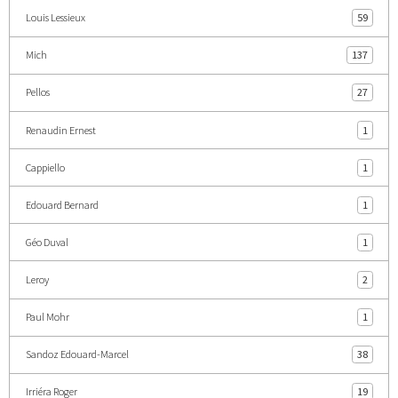
Louis Lessieux
59
Mich
137
Pellos
27
Renaudin Ernest
1
Cappiello
1
Edouard Bernard
1
Géo Duval
1
Leroy
2
Paul Mohr
1
Sandoz Edouard-Marcel
38
Irriéra Roger
19