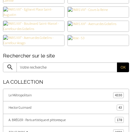
Rechercher sur le site
OK
LA COLLECTION
Le Métropolitain
4330
Hector Guimard
43
A. BRÉGER - Paris artistique et pittoresque
178