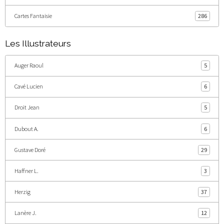
Cartes Fantaisie
286
Les Illustrateurs
Auger Raoul
5
Cavé Lucien
6
Droit Jean
5
Dubout A.
6
Gustave Doré
29
Haffner L.
3
Herzig
37
Lanère J.
12