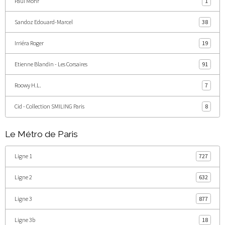
Paul Mohr
1
Sandoz Edouard-Marcel
38
Irriéra Roger
19
Etienne Blandin - Les Corsaires
91
Roowy H.L.
7
Cid - Collection SMILING Paris
8
Le Métro de Paris
Ligne 1
727
Ligne 2
632
Ligne 3
877
Ligne 3b
18