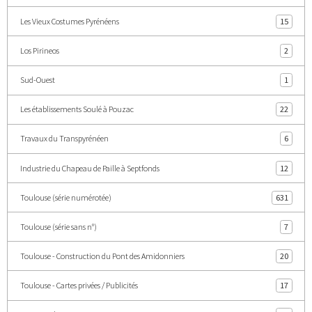
Les Vieux Costumes Pyrénéens
15
Los Pirineos
2
Sud-Ouest
1
Les établissements Soulé à Pouzac
22
Travaux du Transpyrénéen
6
Industrie du Chapeau de Paille à Septfonds
12
Toulouse (série numérotée)
631
Toulouse (série sans n°)
7
Toulouse - Construction du Pont des Amidonniers
20
Toulouse - Cartes privées / Publicités
17