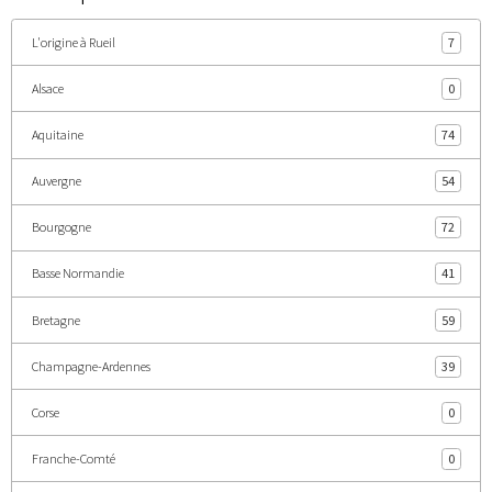
L'origine à Rueil
7
Alsace
0
Aquitaine
74
Auvergne
54
Bourgogne
72
Basse Normandie
41
Bretagne
59
Champagne-Ardennes
39
Corse
0
Franche-Comté
0