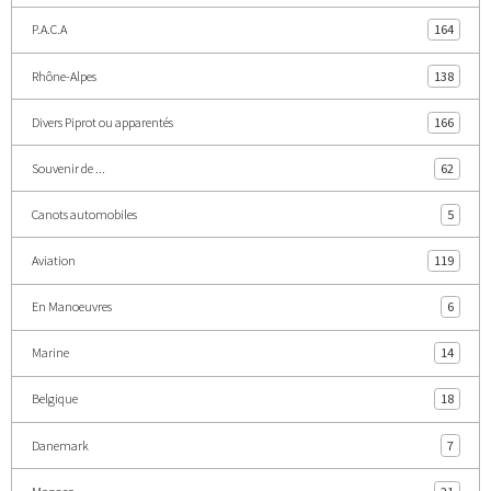
P.A.C.A
164
Rhône-Alpes
138
Divers Piprot ou apparentés
166
Souvenir de ...
62
Canots automobiles
5
Aviation
119
En Manoeuvres
6
Marine
14
Belgique
18
Danemark
7