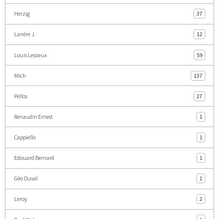
Herzig
37
Lanère J.
12
Louis Lessieux
59
Mich
137
Pellos
27
Renaudin Ernest
1
Cappiello
1
Edouard Bernard
1
Géo Duval
1
Leroy
2