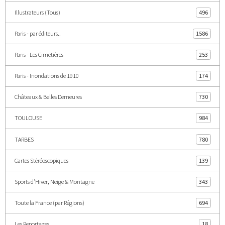
Illustrateurs (Tous)
496
Paris - par éditeurs..
1586
Paris - Les Cimetières
253
Paris - Inondations de 1910
174
Châteaux & Belles Demeures
730
TOULOUSE
984
TARBES
780
Cartes Stéréoscopiques
139
Sports d'Hiver, Neige & Montagne
343
Toute la France (par Régions)
694
Les Reportages
18