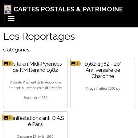
CARTES POSTALES & PATRIMOINE
Les Reportages
Catégories
Visite en Midi-Pyrénées
1962-1982 - 20°
9
3
de F.Mitterand 1982
Anniversaire de
Charonne
Visite du Président de la République
François Mitterand en Midi-Pyrénées
Tirage limité à 1000 ex.
Septembre 1982
Manifestations anti O.A.S
6
è Paris
Charonne 13 février 1962