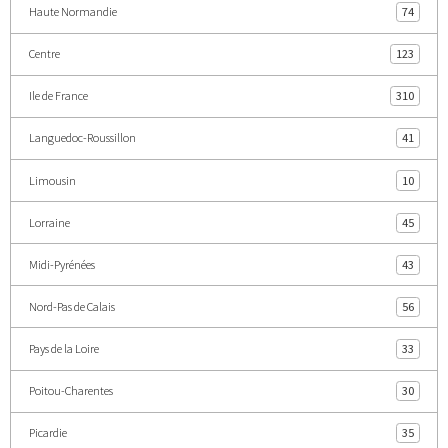
Haute Normandie
74
Centre
123
Ile de France
310
Languedoc-Roussillon
41
Limousin
10
Lorraine
45
Midi-Pyrénées
43
Nord-Pas de Calais
56
Pays de la Loire
33
Poitou-Charentes
30
Picardie
35