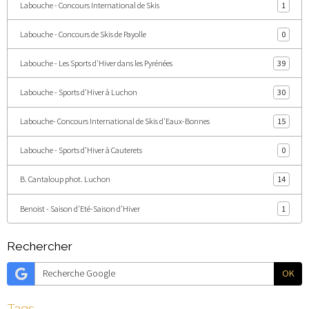
Labouche - Concours International de Skis
1
Labouche - Concours de Skis de Payolle
0
Labouche - Les Sports d'Hiver dans les Pyrénées
39
Labouche - Sports d'Hiver à Luchon
30
Labouche- Concours International de Skis d'Eaux-Bonnes
15
Labouche - Sports d'Hiver à Cauterets
0
B. Cantaloup phot. Luchon
14
Benoist - Saison d'Eté-Saison d'Hiver
1
Rechercher
OK
Tags