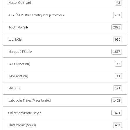
Hector Guimard
43
A. BRÉGER - Paris artistique et pittoresque
203
TOUT PARIS ♣
2870
L. J. & Cie
950
Marque à l'Etoile
1867
ROSE (Aviation)
48
IRIS (Aviation)
11
Militaria
171
Labouche Frères (Miscellanées)
1402
Collections Barré-Dayez
1621
Illustrateurs (Séries)
462