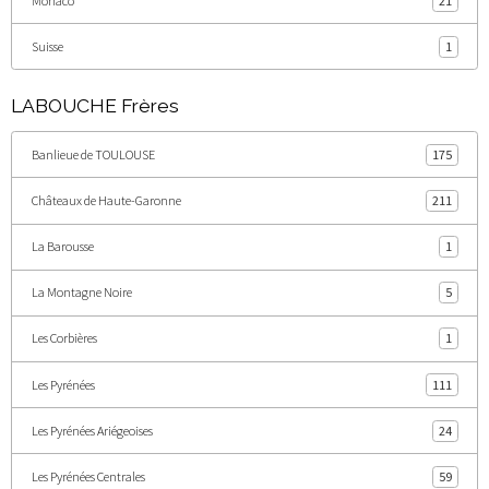
Monaco
21
Suisse
1
LABOUCHE Frères
Banlieue de TOULOUSE
175
Châteaux de Haute-Garonne
211
La Barousse
1
La Montagne Noire
5
Les Corbières
1
Les Pyrénées
111
Les Pyrénées Ariégeoises
24
Les Pyrénées Centrales
59