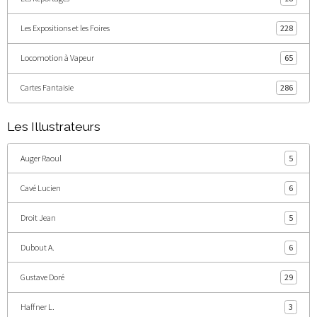
Les Expositions et les Foires
228
Locomotion à Vapeur
65
Cartes Fantaisie
286
Les Illustrateurs
Auger Raoul
5
Cavé Lucien
6
Droit Jean
5
Dubout A.
6
Gustave Doré
29
Haffner L.
3