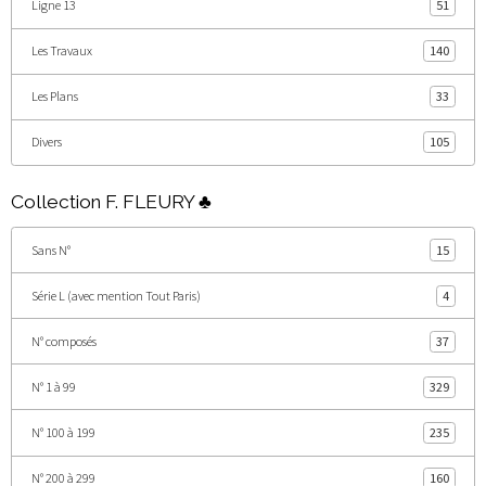
Ligne 13
51
Les Travaux
140
Les Plans
33
Divers
105
Collection F. FLEURY ♣
Sans N°
15
Série L (avec mention Tout Paris)
4
N° composés
37
N° 1 à 99
329
N° 100 à 199
235
N° 200 à 299
160