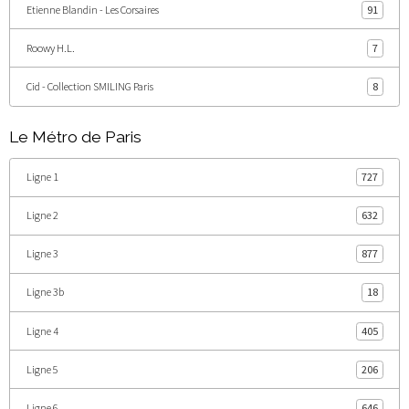
Etienne Blandin - Les Corsaires
91
Roowy H.L.
7
Cid - Collection SMILING Paris
8
Le Métro de Paris
Ligne 1
727
Ligne 2
632
Ligne 3
877
Ligne 3b
18
Ligne 4
405
Ligne 5
206
Ligne 6
646