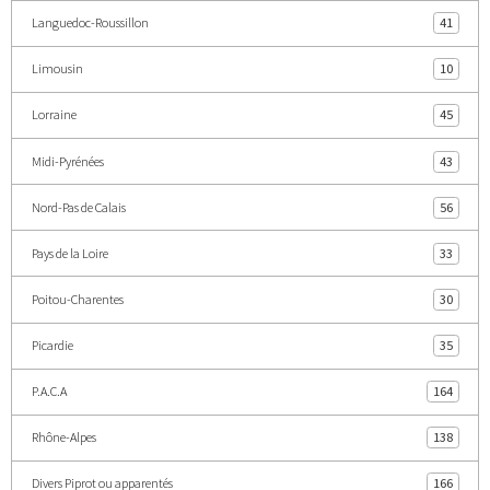
Languedoc-Roussillon
41
Limousin
10
Lorraine
45
Midi-Pyrénées
43
Nord-Pas de Calais
56
Pays de la Loire
33
Poitou-Charentes
30
Picardie
35
P.A.C.A
164
Rhône-Alpes
138
Divers Piprot ou apparentés
166