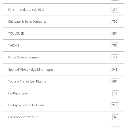
Paris - Inondations de 1910
174
Châteaux & Belles Demeures
730
TOULOUSE
984
TARBES
780
Cartes Stéréoscopiques
139
Sports d'Hiver, Neige & Montagne
343
Toute la France (par Régions)
694
Les Reportages
18
Les Expositions et les Foires
228
Locomotion à Vapeur
65