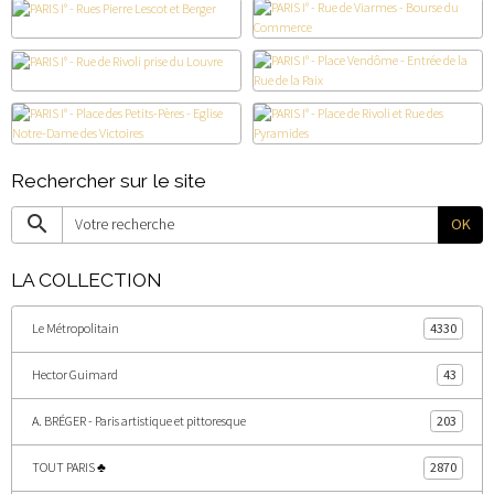
Rechercher sur le site
OK
LA COLLECTION
Le Métropolitain
4330
Hector Guimard
43
A. BRÉGER - Paris artistique et pittoresque
203
TOUT PARIS ♣
2870