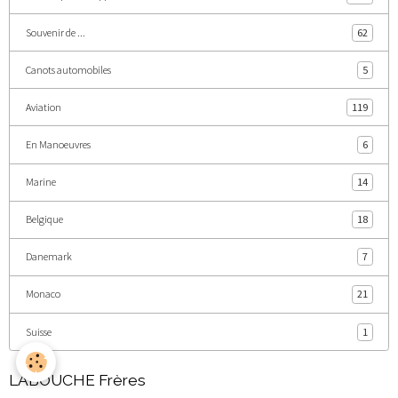
Souvenir de ...
62
Canots automobiles
5
Aviation
119
En Manoeuvres
6
Marine
14
Belgique
18
Danemark
7
Monaco
21
Suisse
1
LABOUCHE Frères