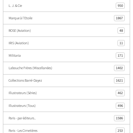
L. J. & Cie
950
Marque à l'Etoile
1867
ROSE (Aviation)
48
IRIS (Aviation)
11
Militaria
171
Labouche Frères (Miscellanées)
1402
Collections Barré-Dayez
1621
Illustrateurs (Séries)
462
Illustrateurs (Tous)
496
Paris - par éditeurs..
1586
Paris - Les Cimetières
253