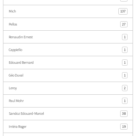
Mich
137
Pellos
27
Renaudin Ernest
1
Cappiello
1
Edouard Bernard
1
Géo Duval
1
Leroy
2
Paul Mohr
1
Sandoz Edouard-Marcel
38
Irriéra Roger
19