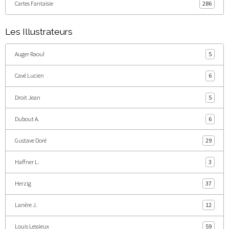
Cartes Fantaisie
286
Les Illustrateurs
Auger Raoul
5
Cavé Lucien
6
Droit Jean
5
Dubout A.
6
Gustave Doré
29
Haffner L.
3
Herzig
37
Lanère J.
12
Louis Lessieux
59