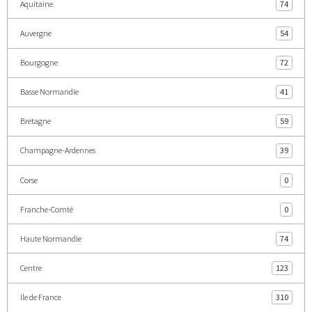
Aquitaine
74
Auvergne
54
Bourgogne
72
Basse Normandie
41
Bretagne
59
Champagne-Ardennes
39
Corse
0
Franche-Comté
0
Haute Normandie
74
Centre
123
Ile de France
310