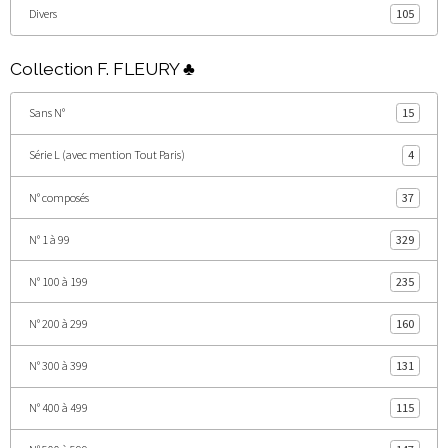
Divers
105
Collection F. FLEURY ♣
Sans N°
15
Série L (avec mention Tout Paris)
4
N° composés
37
N° 1 à 99
329
N° 100 à 199
235
N° 200 à 299
160
N° 300 à 399
131
N° 400 à 499
115