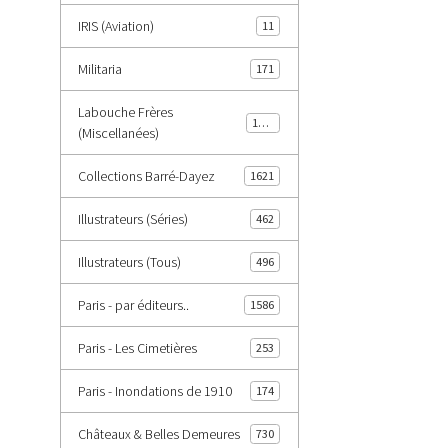
IRIS (Aviation)
11
Militaria
171
Labouche Frères
1402
(Miscellanées)
Collections Barré-Dayez
1621
Illustrateurs (Séries)
462
Illustrateurs (Tous)
496
Paris - par éditeurs..
1586
Paris - Les Cimetières
253
Paris - Inondations de 1910
174
Châteaux & Belles Demeures
730