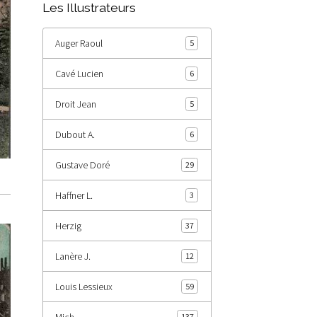
Les Illustrateurs
Auger Raoul
5
Cavé Lucien
6
Droit Jean
5
Dubout A.
6
Gustave Doré
29
Haffner L.
3
Herzig
37
Lanère J.
12
Louis Lessieux
59
Mich
137