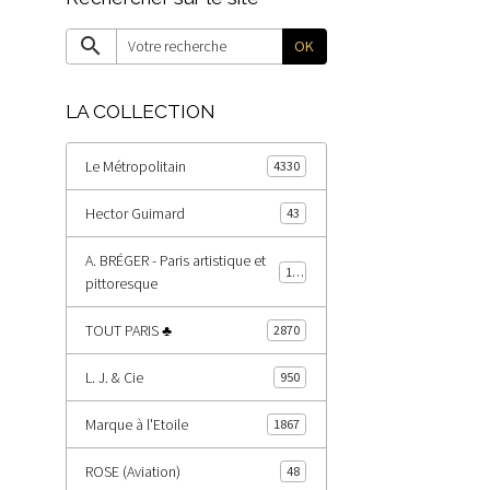
OK
LA COLLECTION
Le Métropolitain
4330
Hector Guimard
43
A. BRÉGER - Paris artistique et
178
pittoresque
TOUT PARIS ♣
2870
L. J. & Cie
950
Marque à l'Etoile
1867
ROSE (Aviation)
48