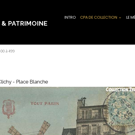
INTRO
CPA DE COLLECTION
LE M
 & PATRIMOINE
400 à 499
lichy - Place Blanche