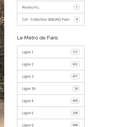
Roowy H.L.
7
Cid - Collection SMILING Paris
8
Le Métro de Paris
Ligne 1
727
Ligne 2
632
Ligne 3
877
Ligne 3b
18
Ligne 4
405
Ligne 5
206
Ligne 6
646