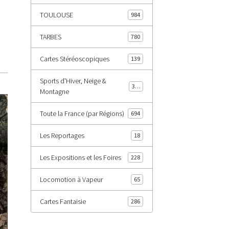
TOULOUSE
984
TARBES
780
Cartes Stéréoscopiques
139
Sports d'Hiver, Neige &
343
Montagne
Toute la France (par Régions)
694
Les Reportages
18
Les Expositions et les Foires
228
Locomotion à Vapeur
65
Cartes Fantaisie
286