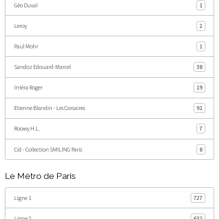
Géo Duval
1
Leroy
2
Paul Mohr
1
Sandoz Edouard-Marcel
38
Irriéra Roger
19
Etienne Blandin - Les Corsaires
91
Roowy H.L.
7
Cid - Collection SMILING Paris
8
Le Métro de Paris
Ligne 1
727
Ligne 2
632