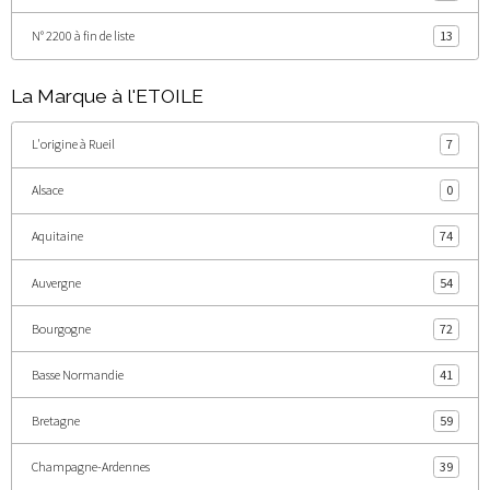
N° 2200 à fin de liste
13
La Marque à l'ETOILE
L'origine à Rueil
7
Alsace
0
Aquitaine
74
Auvergne
54
Bourgogne
72
Basse Normandie
41
Bretagne
59
Champagne-Ardennes
39