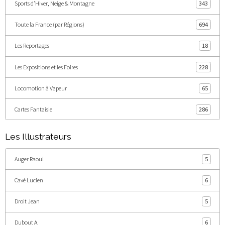
Sports d'Hiver, Neige & Montagne
343
Toute la France (par Régions)
694
Les Reportages
18
Les Expositions et les Foires
228
Locomotion à Vapeur
65
Cartes Fantaisie
286
Les Illustrateurs
Auger Raoul
5
Cavé Lucien
6
Droit Jean
5
Dubout A.
6