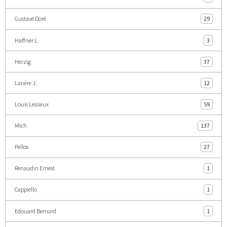
Gustave Doré
29
Haffner L.
3
Herzig
37
Lanère J.
12
Louis Lessieux
59
Mich
137
Pellos
27
Renaudin Ernest
1
Cappiello
1
Edouard Bernard
1