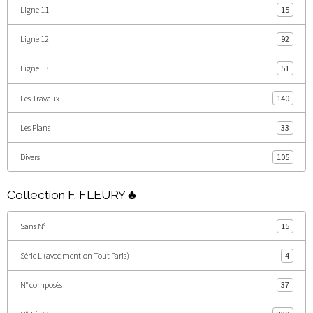
Ligne 11
15
Ligne 12
92
Ligne 13
51
Les Travaux
140
Les Plans
33
Divers
105
Collection F. FLEURY ♣
Sans N°
15
Série L (avec mention Tout Paris)
4
N° composés
37