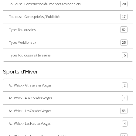
Toulouse - Construction du Pont des Amidonniers
20
Toulouse - Cartes privées / Publicités
17
Types Toulousains
52
Types Méridionaux
25
Types Toulousains (1ère série)
5
Sports d'Hiver
Ad. Weick - A travers les Vosges
2
Ad. Weick - Aux Cols des Vosges
1
Ad. Weick - Les Cols des Vosges
53
Ad. Weick - Les Hautes Vosges
4