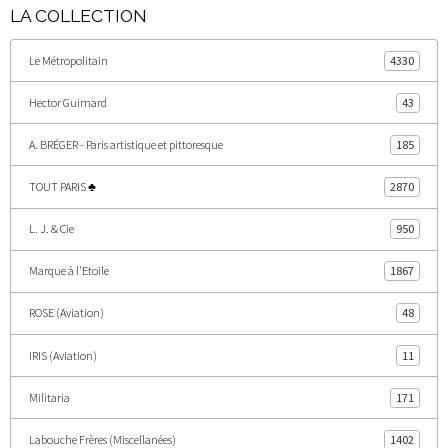
LA COLLECTION
Le Métropolitain
4330
Hector Guimard
43
A. BRÉGER - Paris artistique et pittoresque
185
TOUT PARIS ♣
2870
L. J. & Cie
950
Marque à l'Etoile
1867
ROSE (Aviation)
48
IRIS (Aviation)
11
Militaria
171
Labouche Frères (Miscellanées)
1402