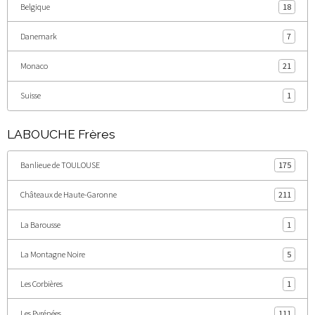
Belgique
18
Danemark
7
Monaco
21
Suisse
1
LABOUCHE Frères
Banlieue de TOULOUSE
175
Châteaux de Haute-Garonne
211
La Barousse
1
La Montagne Noire
5
Les Corbières
1
Les Pyrénées
111