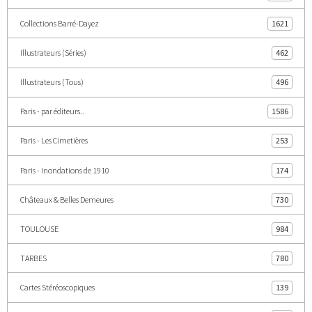
Collections Barré-Dayez
1621
Illustrateurs (Séries)
462
Illustrateurs (Tous)
496
Paris - par éditeurs..
1586
Paris - Les Cimetières
253
Paris - Inondations de 1910
174
Châteaux & Belles Demeures
730
TOULOUSE
984
TARBES
780
Cartes Stéréoscopiques
139