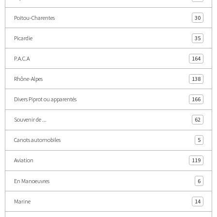
Poitou-Charentes
30
Picardie
35
P.A.C.A
164
Rhône-Alpes
138
Divers Piprot ou apparentés
166
Souvenir de ...
62
Canots automobiles
5
Aviation
119
En Manoeuvres
6
Marine
14