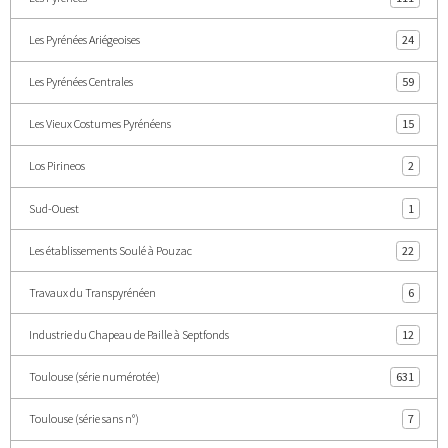
Les Pyrénées Ariégeoises
24
Les Pyrénées Centrales
59
Les Vieux Costumes Pyrénéens
15
Los Pirineos
2
Sud-Ouest
1
Les établissements Soulé à Pouzac
22
Travaux du Transpyrénéen
6
Industrie du Chapeau de Paille à Septfonds
12
Toulouse (série numérotée)
631
Toulouse (série sans n°)
7