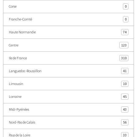
Corse
0
Franche-Comté
0
Haute Normandie
74
Centre
123
Ile de France
310
Languedoc-Roussillon
41
Limousin
10
Lorraine
45
Midi-Pyrénées
43
Nord-Pas de Calais
56
Pays de la Loire
33