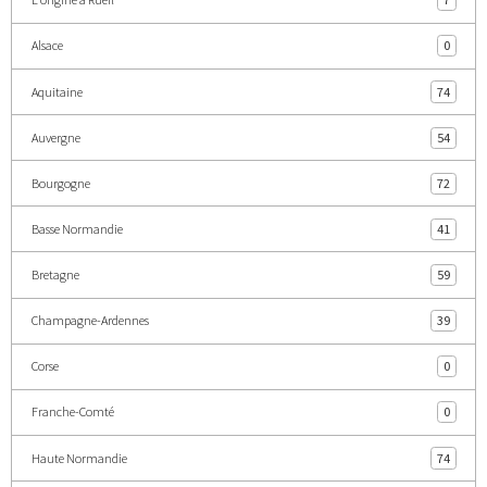
Alsace
0
Aquitaine
74
Auvergne
54
Bourgogne
72
Basse Normandie
41
Bretagne
59
Champagne-Ardennes
39
Corse
0
Franche-Comté
0
Haute Normandie
74