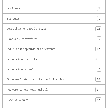
Los Pirineos
2
Sud-Ouest
1
Les établissements Soulé à Pouzac
22
Travaux du Transpyrénéen
6
Industrie du Chapeau de Paille à Septfonds
12
Toulouse (série numérotée)
631
Toulouse (série sans n°)
7
Toulouse - Construction du Pont des Amidonniers
20
Toulouse - Cartes privées / Publicités
17
Types Toulousains
52