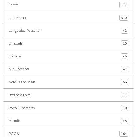
Centre
123
Ile de France
310
Languedoc-Roussillon
41
Limousin
10
Lorraine
45
Midi-Pyrénées
43
Nord-Pas de Calais
56
Pays de la Loire
33
Poitou-Charentes
30
Picardie
35
P.A.C.A
164