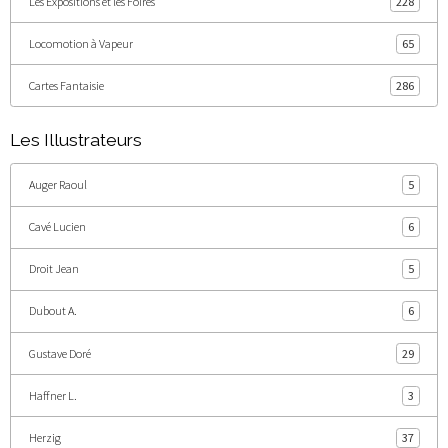
Les Expositions et les Foires
228
Locomotion à Vapeur
65
Cartes Fantaisie
286
Les Illustrateurs
Auger Raoul
5
Cavé Lucien
6
Droit Jean
5
Dubout A.
6
Gustave Doré
29
Haffner L.
3
Herzig
37