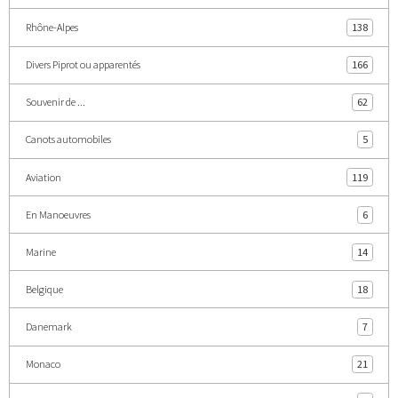
Rhône-Alpes
138
Divers Piprot ou apparentés
166
Souvenir de ...
62
Canots automobiles
5
Aviation
119
En Manoeuvres
6
Marine
14
Belgique
18
Danemark
7
Monaco
21