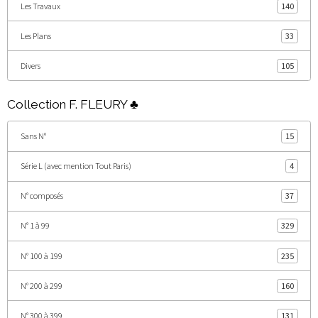
Les Travaux
140
Les Plans
33
Divers
105
Collection F. FLEURY ♣
Sans N°
15
Série L (avec mention Tout Paris)
4
N° composés
37
N° 1 à 99
329
N° 100 à 199
235
N° 200 à 299
160
N° 300 à 399
131