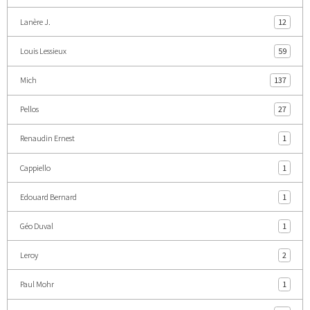
Lanère J.
12
Louis Lessieux
59
Mich
137
Pellos
27
Renaudin Ernest
1
Cappiello
1
Edouard Bernard
1
Géo Duval
1
Leroy
2
Paul Mohr
1