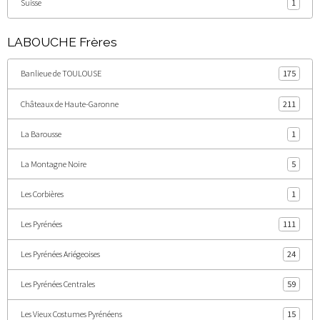
Suisse
1
LABOUCHE Frères
Banlieue de TOULOUSE
175
Châteaux de Haute-Garonne
211
La Barousse
1
La Montagne Noire
5
Les Corbières
1
Les Pyrénées
111
Les Pyrénées Ariégeoises
24
Les Pyrénées Centrales
59
Les Vieux Costumes Pyrénéens
15