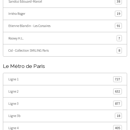
Sandoz Edouard-Marcel
38
Irriéra Roger
19
Etienne Blandin - Les Corsaires
91
Roowy H.L.
7
Cid - Collection SMILING Paris
8
Le Métro de Paris
Ligne 1
727
Ligne 2
632
Ligne 3
877
Ligne 3b
18
Ligne 4
405