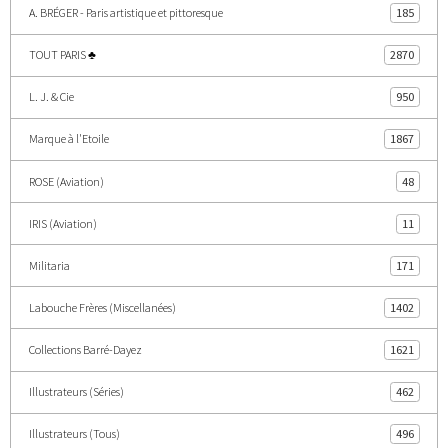
A. BRÉGER - Paris artistique et pittoresque
185
TOUT PARIS ♣
2870
L. J. & Cie
950
Marque à l'Etoile
1867
ROSE (Aviation)
48
IRIS (Aviation)
11
Militaria
171
Labouche Frères (Miscellanées)
1402
Collections Barré-Dayez
1621
Illustrateurs (Séries)
462
Illustrateurs (Tous)
496