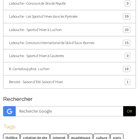
Labouche - Concours de Skis de Payolle
0
Labouche - Les Sports d'Hiver dans les Pyrénées
39
Labouche - Sports d'Hiver à Luchon
30
Labouche- Concours International de Skis d'Eaux-Bonnes
15
Labouche - Sports d'Hiver à Cauterets
0
B. Cantaloup phot. Luchon
14
Benoist - Saison d'Eté-Saison d'Hiver
1
Rechercher
OK
Tags
théâtre
création de site
internet
guadeloupe
culture
paris