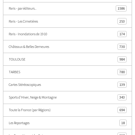
Paris - par éditeurs..
1586
Paris - Les Cimetières
253
Paris - Inondations de 1910
174
Châteaux & Belles Demeures
730
TOULOUSE
984
TARBES
780
Cartes Stéréoscopiques
139
Sports d'Hiver, Neige & Montagne
343
Toute la France (par Régions)
694
Les Reportages
18