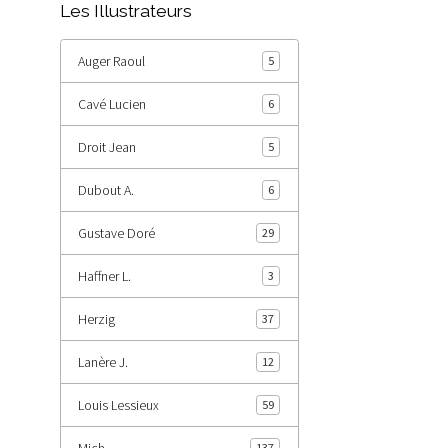
Les Illustrateurs
Auger Raoul
5
Cavé Lucien
6
Droit Jean
5
Dubout A.
6
Gustave Doré
29
Haffner L.
3
Herzig
37
Lanère J.
12
Louis Lessieux
59
Mich
137