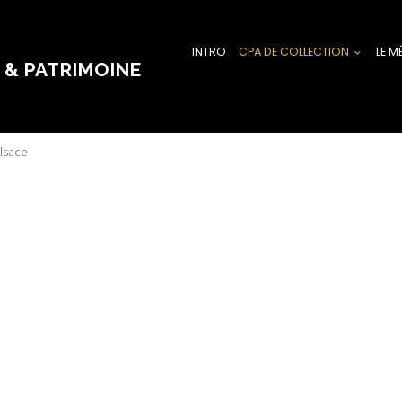
INTRO
CPA DE COLLECTION
LE M
 & PATRIMOINE
lsace