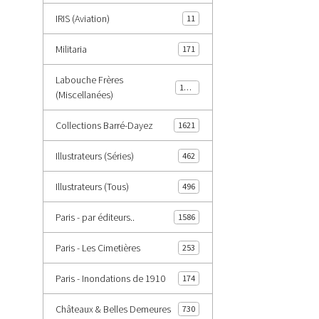
IRIS (Aviation)
11
Militaria
171
Labouche Frères
1402
(Miscellanées)
Collections Barré-Dayez
1621
Illustrateurs (Séries)
462
Illustrateurs (Tous)
496
Paris - par éditeurs..
1586
Paris - Les Cimetières
253
Paris - Inondations de 1910
174
Châteaux & Belles Demeures
730