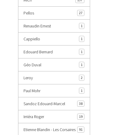
Pellos
27
Renaudin Ernest
1
Cappiello
1
Edouard Bernard
1
Géo Duval
1
Leroy
2
Paul Mohr
1
Sandoz Edouard-Marcel
38
Irriéra Roger
19
Etienne Blandin - Les Corsaires
91