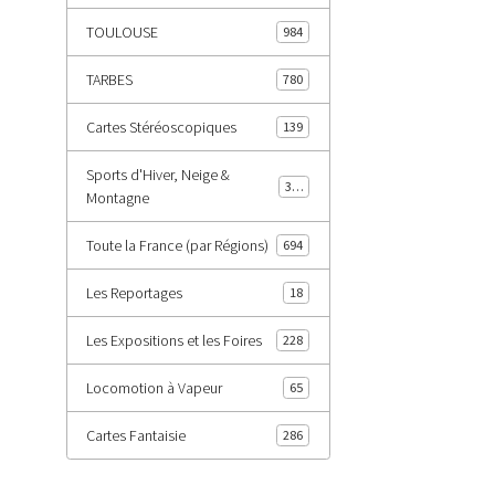
TOULOUSE
984
TARBES
780
Cartes Stéréoscopiques
139
Sports d'Hiver, Neige &
343
Montagne
Toute la France (par Régions)
694
Les Reportages
18
Les Expositions et les Foires
228
Locomotion à Vapeur
65
Cartes Fantaisie
286