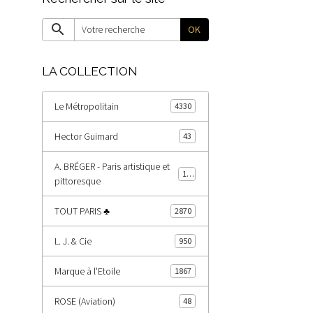
OK
LA COLLECTION
Le Métropolitain
4330
Hector Guimard
43
A. BRÉGER - Paris artistique et
185
pittoresque
TOUT PARIS ♣
2870
L. J. & Cie
950
Marque à l'Etoile
1867
ROSE (Aviation)
48