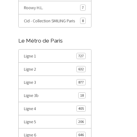
Roowy H.L.
7
Cid - Collection SMILING Paris
8
Le Métro de Paris
Ligne 1
727
Ligne 2
632
Ligne 3
877
Ligne 3b
18
Ligne 4
405
Ligne 5
206
Ligne 6
646