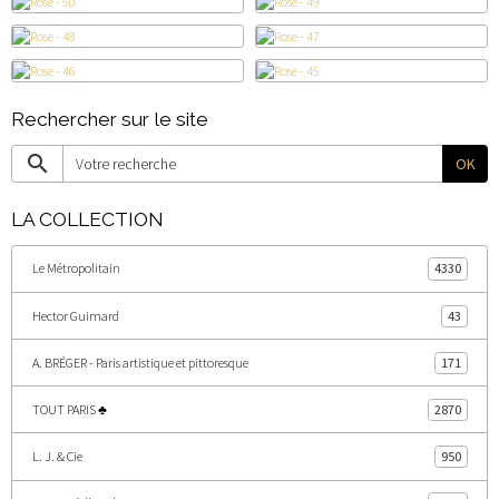
Rechercher sur le site
OK
LA COLLECTION
Le Métropolitain
4330
Hector Guimard
43
A. BRÉGER - Paris artistique et pittoresque
171
TOUT PARIS ♣
2870
L. J. & Cie
950