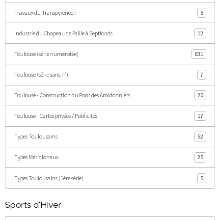
Travaux du Transpyrénéen
6
Industrie du Chapeau de Paille à Septfonds
12
Toulouse (série numérotée)
631
Toulouse (série sans n°)
7
Toulouse - Construction du Pont des Amidonniers
20
Toulouse - Cartes privées / Publicités
17
Types Toulousains
52
Types Méridionaux
25
Types Toulousains (1ère série)
5
Sports d'Hiver