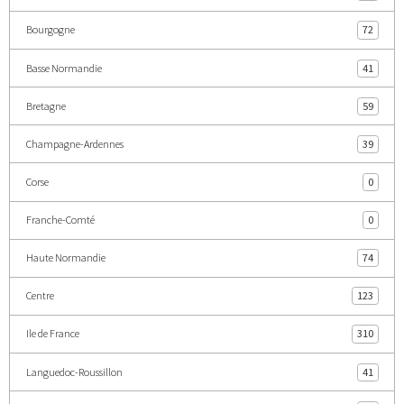
Bourgogne
72
Basse Normandie
41
Bretagne
59
Champagne-Ardennes
39
Corse
0
Franche-Comté
0
Haute Normandie
74
Centre
123
Ile de France
310
Languedoc-Roussillon
41