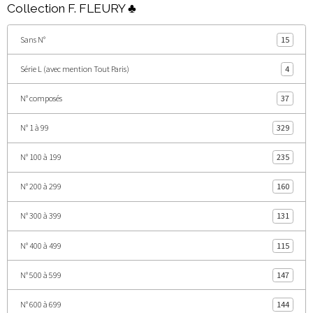
Collection F. FLEURY ♣
Sans N°
15
Série L (avec mention Tout Paris)
4
N° composés
37
N° 1 à 99
329
N° 100 à 199
235
N° 200 à 299
160
N° 300 à 399
131
N° 400 à 499
115
N° 500 à 599
147
N° 600 à 699
144