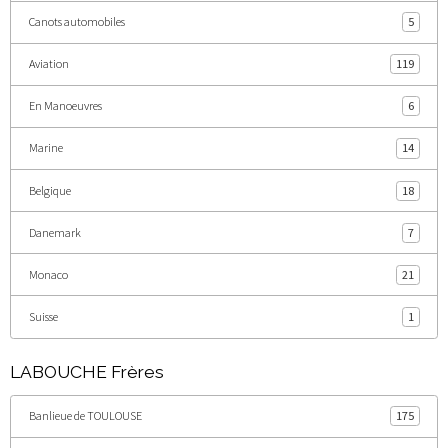
Canots automobiles
5
Aviation
119
En Manoeuvres
6
Marine
14
Belgique
18
Danemark
7
Monaco
21
Suisse
1
LABOUCHE Frères
Banlieue de TOULOUSE
175