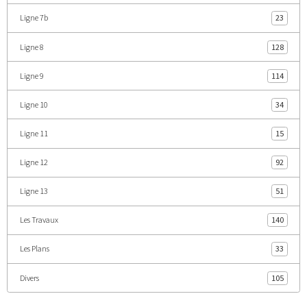
Ligne 7b
23
Ligne 8
128
Ligne 9
114
Ligne 10
34
Ligne 11
15
Ligne 12
92
Ligne 13
51
Les Travaux
140
Les Plans
33
Divers
105