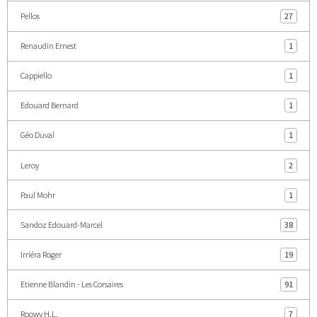
Pellos
27
Renaudin Ernest
1
Cappiello
1
Edouard Bernard
1
Géo Duval
1
Leroy
2
Paul Mohr
1
Sandoz Edouard-Marcel
38
Irriéra Roger
19
Etienne Blandin - Les Corsaires
91
Roowy H.L.
7