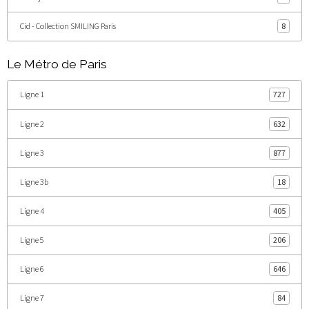
Cid - Collection SMILING Paris
8
Le Métro de Paris
Ligne 1
727
Ligne 2
632
Ligne 3
877
Ligne 3b
18
Ligne 4
405
Ligne 5
206
Ligne 6
646
Ligne 7
84