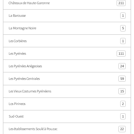
Châteaux de Haute-Garonne
211
La Barousse
1
La Montagne Noire
5
Les Corbières
1
Les Pyrénées
111
Les Pyrénées Ariégeoises
24
Les Pyrénées Centrales
59
Les Vieux Costumes Pyrénéens
15
Los Pirineos
2
Sud-Ouest
1
Les établissements Soulé à Pouzac
22