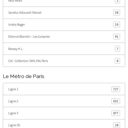
Paul Mohr
1
Sandoz Edouard-Marcel
38
Irriéra Roger
19
Etienne Blandin - Les Corsaires
91
Roowy H.L.
7
Cid - Collection SMILING Paris
8
Le Métro de Paris
Ligne 1
727
Ligne 2
632
Ligne 3
877
Ligne 3b
18