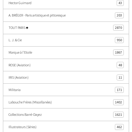
Hector Guimard
43
A. BRÉGER - Paris artistique et pittoresque
203
TOUT PARIS ♣
2870
L. J. & Cie
950
Marque à l'Etoile
1867
ROSE (Aviation)
48
IRIS (Aviation)
11
Militaria
171
Labouche Frères (Miscellanées)
1402
Collections Barré-Dayez
1621
Illustrateurs (Séries)
462