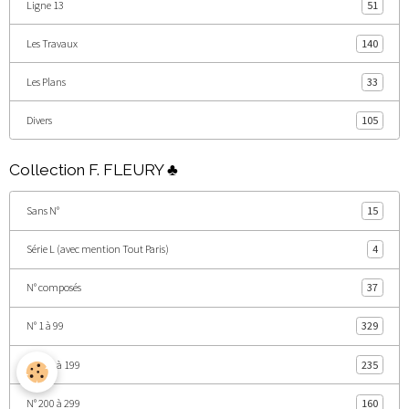
Ligne 13
51
Les Travaux
140
Les Plans
33
Divers
105
Collection F. FLEURY ♣
Sans N°
15
Série L (avec mention Tout Paris)
4
N° composés
37
N° 1 à 99
329
N° 100 à 199
235
N° 200 à 299
160