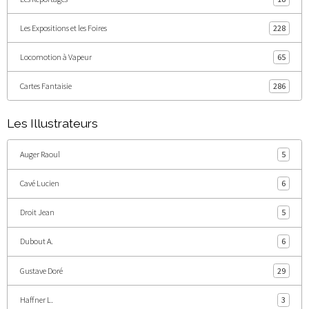
Les Expositions et les Foires
228
Locomotion à Vapeur
65
Cartes Fantaisie
286
Les Illustrateurs
Auger Raoul
5
Cavé Lucien
6
Droit Jean
5
Dubout A.
6
Gustave Doré
29
Haffner L.
3