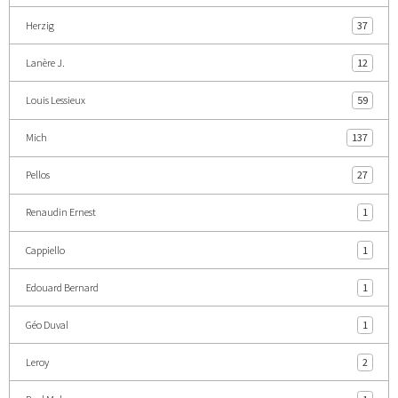
Herzig
37
Lanère J.
12
Louis Lessieux
59
Mich
137
Pellos
27
Renaudin Ernest
1
Cappiello
1
Edouard Bernard
1
Géo Duval
1
Leroy
2