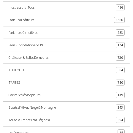
Illustrateurs (Tous)
496
Paris - par éditeurs..
1586
Paris - Les Cimetières
253
Paris - Inondations de 1910
174
Châteaux & Belles Demeures
730
TOULOUSE
984
TARBES
780
Cartes Stéréoscopiques
139
Sports d'Hiver, Neige & Montagne
343
Toute la France (par Régions)
694
Les Reportages
18