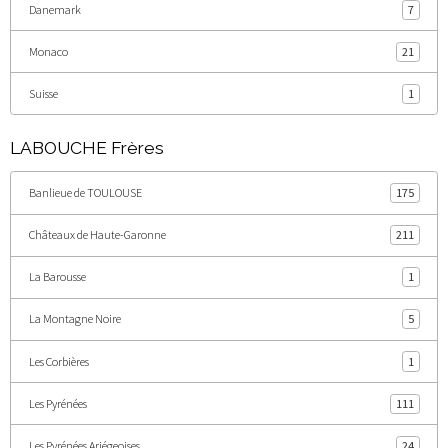
Danemark
7
Monaco
21
Suisse
1
LABOUCHE Frères
Banlieue de TOULOUSE
175
Châteaux de Haute-Garonne
211
La Barousse
1
La Montagne Noire
5
Les Corbières
1
Les Pyrénées
111
Les Pyrénées Ariégeoises
24