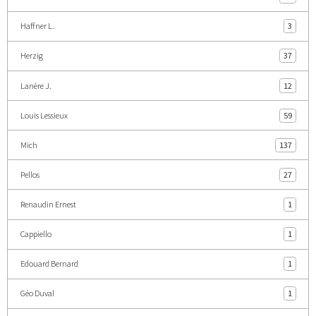
Haffner L.
3
Herzig
37
Lanère J.
12
Louis Lessieux
59
Mich
137
Pellos
27
Renaudin Ernest
1
Cappiello
1
Edouard Bernard
1
Géo Duval
1