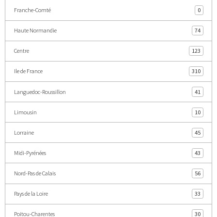
Franche-Comté
0
Haute Normandie
74
Centre
123
Ile de France
310
Languedoc-Roussillon
41
Limousin
10
Lorraine
45
Midi-Pyrénées
43
Nord-Pas de Calais
56
Pays de la Loire
33
Poitou-Charentes
30