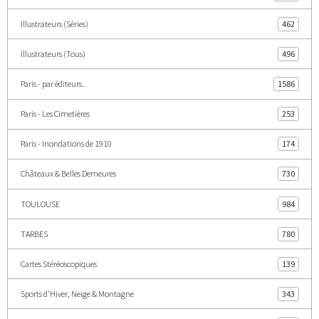
Illustrateurs (Séries)
462
Illustrateurs (Tous)
496
Paris - par éditeurs..
1586
Paris - Les Cimetières
253
Paris - Inondations de 1910
174
Châteaux & Belles Demeures
730
TOULOUSE
984
TARBES
780
Cartes Stéréoscopiques
139
Sports d'Hiver, Neige & Montagne
343