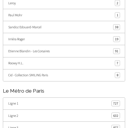
Leroy
2
Paul Mohr
1
Sandoz Edouard-Marcel
38
Irriéra Roger
19
Etienne Blandin - Les Corsaires
91
Roowy H.L.
7
Cid - Collection SMILING Paris
8
Le Métro de Paris
Ligne 1
727
Ligne 2
632
Ligne 3
877