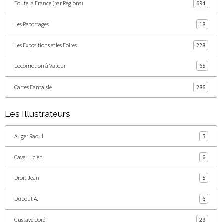
Toute la France (par Régions)
694
Les Reportages
18
Les Expositions et les Foires
228
Locomotion à Vapeur
65
Cartes Fantaisie
286
Les Illustrateurs
Auger Raoul
5
Cavé Lucien
6
Droit Jean
5
Dubout A.
6
Gustave Doré
29