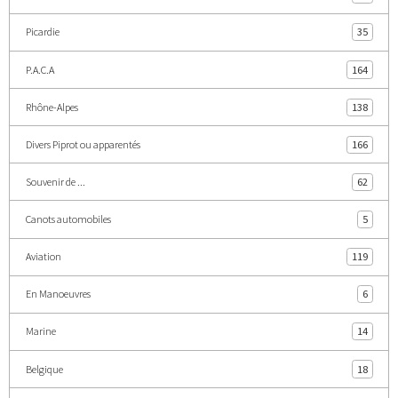
Picardie
35
P.A.C.A
164
Rhône-Alpes
138
Divers Piprot ou apparentés
166
Souvenir de ...
62
Canots automobiles
5
Aviation
119
En Manoeuvres
6
Marine
14
Belgique
18