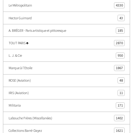
Le Métropolitain
4330
Hector Guimard
43
A. BRÉGER - Paris artistique et pittoresque
185
TOUT PARIS ♣
2870
L. J. & Cie
950
Marque à l'Etoile
1867
ROSE (Aviation)
48
IRIS (Aviation)
11
Militaria
171
Labouche Frères (Miscellanées)
1402
Collections Barré-Dayez
1621