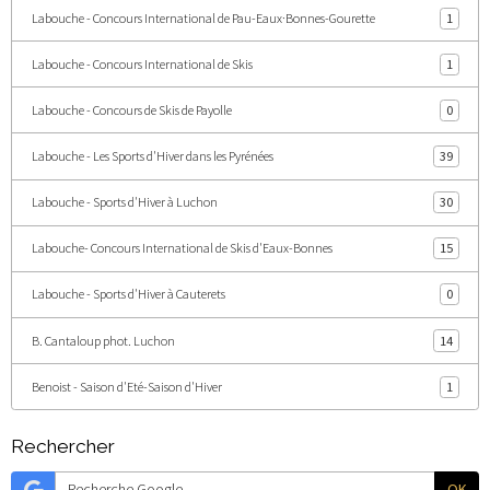
Labouche - Concours International de Pau-Eaux·Bonnes-Gourette
1
Labouche - Concours International de Skis
1
Labouche - Concours de Skis de Payolle
0
Labouche - Les Sports d'Hiver dans les Pyrénées
39
Labouche - Sports d'Hiver à Luchon
30
Labouche- Concours International de Skis d'Eaux-Bonnes
15
Labouche - Sports d'Hiver à Cauterets
0
B. Cantaloup phot. Luchon
14
Benoist - Saison d'Eté-Saison d'Hiver
1
Rechercher
OK