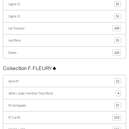
Ligne 12
92
Ligne 13
51
Les Travaux
140
Les Plans
33
Divers
105
Collection F. FLEURY ♣
Sans N°
15
Série L (avec mention Tout Paris)
4
N° composés
37
N° 1 à 99
329