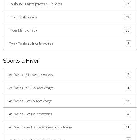
Toulouse - Cartes privées / Publicités
17
Types Toulousains
52
Types Méridionaux
25
Types Toulousains (1ère série)
5
Sports d'Hiver
Ad. Weick - A travers les Vosges
2
Ad. Weick - Aux Cols des Vosges
1
Ad. Weick - Les Cols des Vosges
53
Ad. Weick - Les Hautes Vosges
4
Ad. Weick - Les Hautes Vosges sous la Neige
11