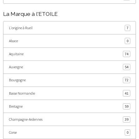
La Marque à l'ETOILE
L'origine à Rueil
7
Alsace
0
Aquitaine
74
Auvergne
54
Bourgogne
72
Basse Normandie
41
Bretagne
59
Champagne-Ardennes
39
Corse
0