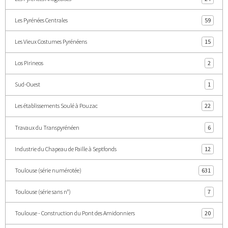
Les Pyrénées Centrales
59
Les Vieux Costumes Pyrénéens
15
Los Pirineos
2
Sud-Ouest
1
Les établissements Soulé à Pouzac
22
Travaux du Transpyrénéen
6
Industrie du Chapeau de Paille à Septfonds
12
Toulouse (série numérotée)
631
Toulouse (série sans n°)
7
Toulouse - Construction du Pont des Amidonniers
20