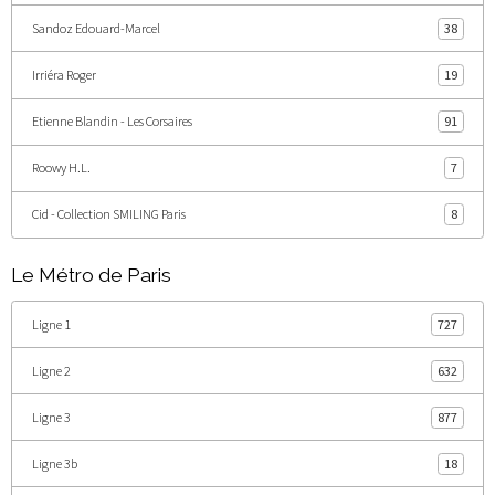
Sandoz Edouard-Marcel
38
Irriéra Roger
19
Etienne Blandin - Les Corsaires
91
Roowy H.L.
7
Cid - Collection SMILING Paris
8
Le Métro de Paris
Ligne 1
727
Ligne 2
632
Ligne 3
877
Ligne 3b
18