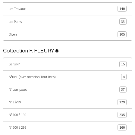
Les Travaux
140
Les Plans
33
Divers
105
Collection F. FLEURY ♣
Sans N°
15
Série L (avec mention Tout Paris)
4
N° composés
37
N° 1 à 99
329
N° 100 à 199
235
N° 200 à 299
160