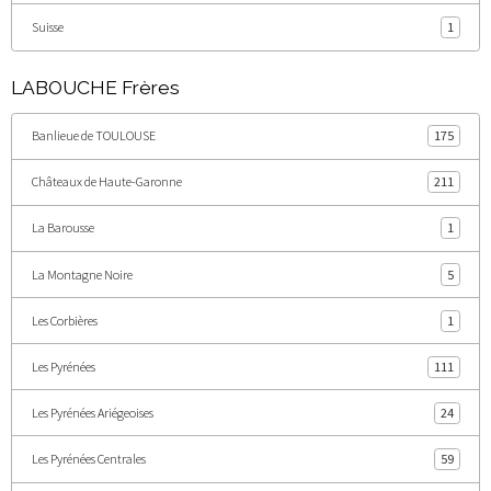
Suisse
1
LABOUCHE Frères
Banlieue de TOULOUSE
175
Châteaux de Haute-Garonne
211
La Barousse
1
La Montagne Noire
5
Les Corbières
1
Les Pyrénées
111
Les Pyrénées Ariégeoises
24
Les Pyrénées Centrales
59