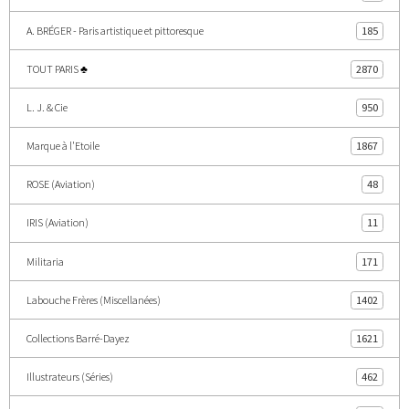
A. BRÉGER - Paris artistique et pittoresque
185
TOUT PARIS ♣
2870
L. J. & Cie
950
Marque à l'Etoile
1867
ROSE (Aviation)
48
IRIS (Aviation)
11
Militaria
171
Labouche Frères (Miscellanées)
1402
Collections Barré-Dayez
1621
Illustrateurs (Séries)
462