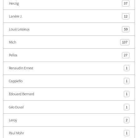
Herzig
37
Lanère J.
12
Louis Lessieux
59
Mich
137
Pellos
27
Renaudin Ernest
1
Cappiello
1
Edouard Bernard
1
Géo Duval
1
Leroy
2
Paul Mohr
1