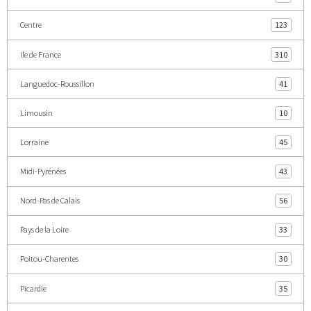
Centre
123
Ile de France
310
Languedoc-Roussillon
41
Limousin
10
Lorraine
45
Midi-Pyrénées
43
Nord-Pas de Calais
56
Pays de la Loire
33
Poitou-Charentes
30
Picardie
35