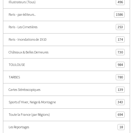
Illustrateurs (Tous)
496
Paris - par éditeurs..
1586
Paris - Les Cimetières
253
Paris - Inondations de 1910
174
Châteaux & Belles Demeures
730
TOULOUSE
984
TARBES
780
Cartes Stéréoscopiques
139
Sports d'Hiver, Neige & Montagne
343
Toute la France (par Régions)
694
Les Reportages
18