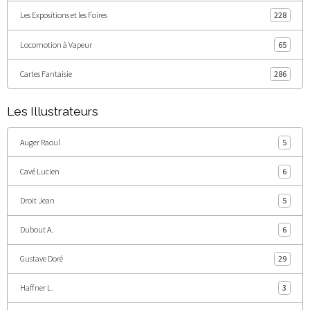
Les Expositions et les Foires
228
Locomotion à Vapeur
65
Cartes Fantaisie
286
Les Illustrateurs
Auger Raoul
5
Cavé Lucien
6
Droit Jean
5
Dubout A.
6
Gustave Doré
29
Haffner L.
3