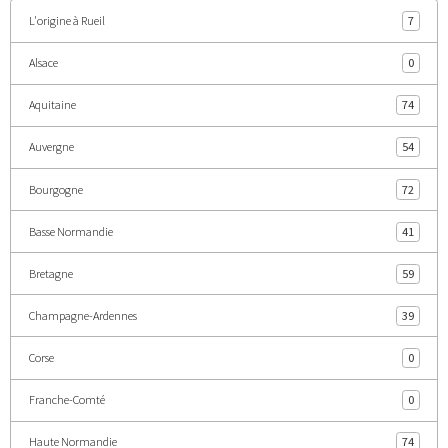
L'origine à Rueil
7
Alsace
0
Aquitaine
74
Auvergne
54
Bourgogne
72
Basse Normandie
41
Bretagne
59
Champagne-Ardennes
39
Corse
0
Franche-Comté
0
Haute Normandie
74