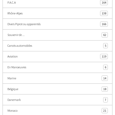
P.A.C.A
164
Rhône-Alpes
138
Divers Piprot ou apparentés
166
Souvenir de ...
62
Canots automobiles
5
Aviation
119
En Manoeuvres
6
Marine
14
Belgique
18
Danemark
7
Monaco
21