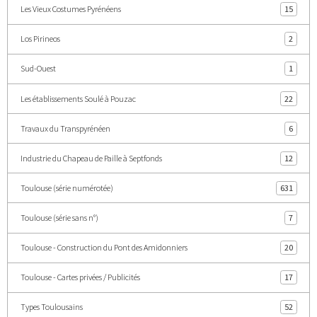
Les Vieux Costumes Pyrénéens
15
Los Pirineos
2
Sud-Ouest
1
Les établissements Soulé à Pouzac
22
Travaux du Transpyrénéen
6
Industrie du Chapeau de Paille à Septfonds
12
Toulouse (série numérotée)
631
Toulouse (série sans n°)
7
Toulouse - Construction du Pont des Amidonniers
20
Toulouse - Cartes privées / Publicités
17
Types Toulousains
52