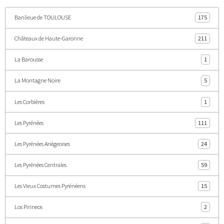
Banlieue de TOULOUSE
175
Châteaux de Haute-Garonne
211
La Barousse
1
La Montagne Noire
5
Les Corbières
1
Les Pyrénées
111
Les Pyrénées Ariégeoises
24
Les Pyrénées Centrales
59
Les Vieux Costumes Pyrénéens
15
Los Pirineos
2