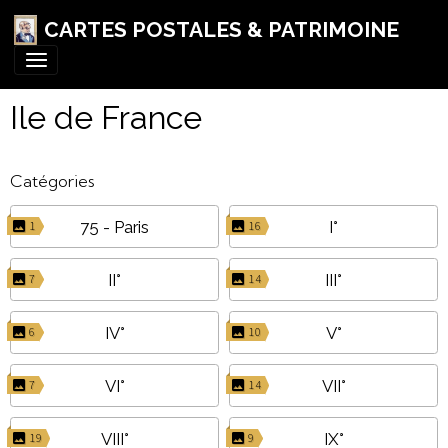
CARTES POSTALES & PATRIMOINE
Ile de France
Catégories
75 - Paris
I°
1
16
II°
III°
7
14
IV°
V°
6
10
VI°
VII°
7
14
VIII°
IX°
19
9