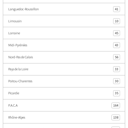
Languedoc-Roussillon
41
Limousin
10
Lorraine
45
Midi-Pyrénées
43
Nord-Pas de Calais
56
Pays de la Loire
33
Poitou-Charentes
30
Picardie
35
P.A.C.A
164
Rhône-Alpes
138