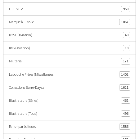
L. J. & Cie
950
Marque à l'Etoile
1867
ROSE (Aviation)
48
IRIS (Aviation)
10
Militaria
171
Labouche Frères (Miscellanées)
1402
Collections Barré-Dayez
1621
Illustrateurs (Séries)
462
Illustrateurs (Tous)
496
Paris - par éditeurs..
1586