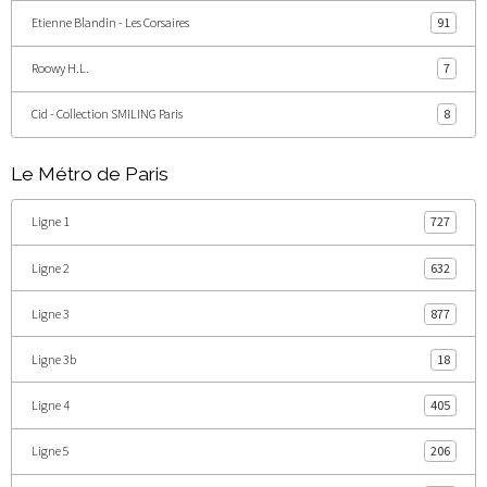
Etienne Blandin - Les Corsaires
91
Roowy H.L.
7
Cid - Collection SMILING Paris
8
Le Métro de Paris
Ligne 1
727
Ligne 2
632
Ligne 3
877
Ligne 3b
18
Ligne 4
405
Ligne 5
206