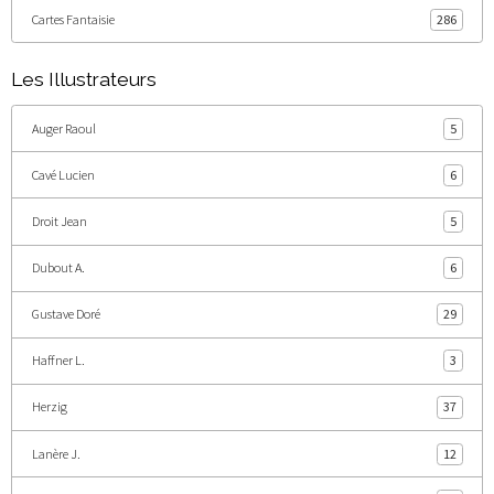
Cartes Fantaisie
286
Les Illustrateurs
Auger Raoul
5
Cavé Lucien
6
Droit Jean
5
Dubout A.
6
Gustave Doré
29
Haffner L.
3
Herzig
37
Lanère J.
12