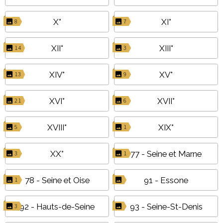
X°
XI°
8
7
XII°
XIII°
14
3
XIV°
XV°
13
9
XVI°
XVII°
21
6
XVIII°
XIX°
5
1
XX°
77 - Seine et Marne
3
1
78 - Seine et Oise
91 - Essone
1
92 - Hauts-de-Seine
93 - Seine-St-Denis
3