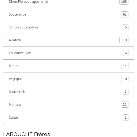
Divers Piprot ou apparentés
166
Souvenir de ...
62
Canots automobiles
5
Aviation
119
En Manoeuvres
6
Marine
14
Belgique
18
Danemark
7
Monaco
21
Suisse
1
LABOUCHE Frères