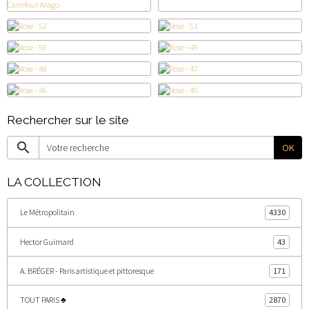
Rechercher sur le site
OK
LA COLLECTION
Le Métropolitain
4330
Hector Guimard
43
A. BRÉGER - Paris artistique et pittoresque
171
TOUT PARIS ♣
2870