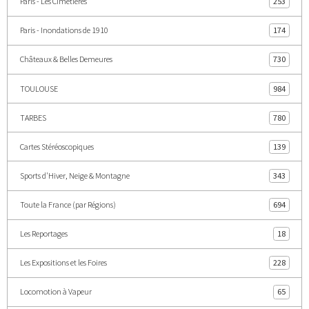
Paris - Les Cimetières
253
Paris - Inondations de 1910
174
Châteaux & Belles Demeures
730
TOULOUSE
984
TARBES
780
Cartes Stéréoscopiques
139
Sports d'Hiver, Neige & Montagne
343
Toute la France (par Régions)
694
Les Reportages
18
Les Expositions et les Foires
228
Locomotion à Vapeur
65