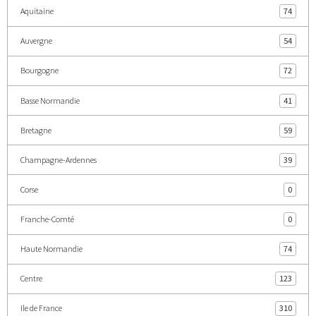
Aquitaine
74
Auvergne
54
Bourgogne
72
Basse Normandie
41
Bretagne
59
Champagne-Ardennes
39
Corse
0
Franche-Comté
0
Haute Normandie
74
Centre
123
Ile de France
310