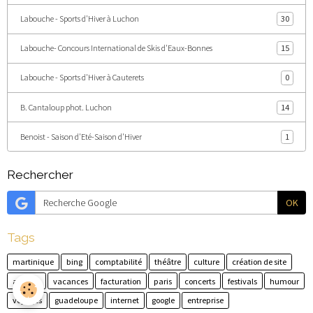
Labouche - Sports d'Hiver à Luchon
30
Labouche- Concours International de Skis d'Eaux-Bonnes
15
Labouche - Sports d'Hiver à Cauterets
0
B. Cantaloup phot. Luchon
14
Benoist - Saison d'Eté-Saison d'Hiver
1
Rechercher
OK
Tags
martinique
bing
comptabilité
théâtre
culture
création de site
agenda
vacances
facturation
paris
concerts
festivals
humour
voyages
guadeloupe
internet
google
entreprise