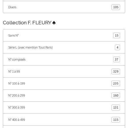
Divers
105
Collection F. FLEURY ♣
Sans N°
15
Série L (avec mention Tout Paris)
4
N° composés
37
N° 1 à 99
329
N° 100 à 199
235
N° 200 à 299
160
N° 300 à 399
131
N° 400 à 499
115