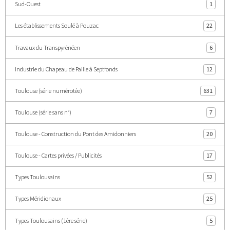
Sud-Ouest
1
Les établissements Soulé à Pouzac
22
Travaux du Transpyrénéen
6
Industrie du Chapeau de Paille à Septfonds
12
Toulouse (série numérotée)
631
Toulouse (série sans n°)
7
Toulouse - Construction du Pont des Amidonniers
20
Toulouse - Cartes privées / Publicités
17
Types Toulousains
52
Types Méridionaux
25
Types Toulousains (1ère série)
5