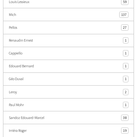
Louis Lessieux
59
Mich
137
Pellos
27
Renaudin Ernest
1
Cappiello
1
Edouard Bernard
1
Géo Duval
1
Leroy
2
Paul Mohr
1
Sandoz Edouard-Marcel
38
Irriéra Roger
19