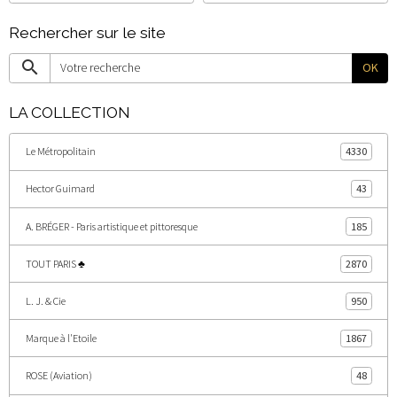
Rechercher sur le site
OK
LA COLLECTION
Le Métropolitain
4330
Hector Guimard
43
A. BRÉGER - Paris artistique et pittoresque
185
TOUT PARIS ♣
2870
L. J. & Cie
950
Marque à l'Etoile
1867
ROSE (Aviation)
48