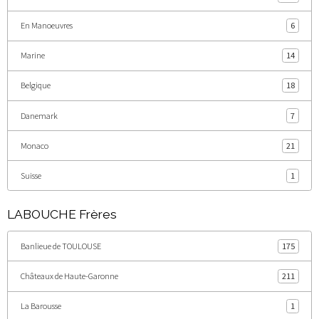
En Manoeuvres
6
Marine
14
Belgique
18
Danemark
7
Monaco
21
Suisse
1
LABOUCHE Frères
Banlieue de TOULOUSE
175
Châteaux de Haute-Garonne
211
La Barousse
1