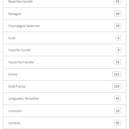
Basse Normandie
41
Bretagne
59
Champagne-Ardennes
39
Corse
0
Franche-Comté
0
Haute Normandie
74
Centre
123
Ile de France
310
Languedoc-Roussillon
41
Limousin
10
Lorraine
45