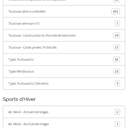
Toulouse (série numérotée)
631
Toulouse (série sans n°)
7
Toulouse - Construction du Pont des Amidonniers
20
Toulouse - Cartes privées / Publicités
17
Types Toulousains
52
Types Méridionaux
25
Types Toulousains (1ère série)
5
Sports d'Hiver
Ad. Weick - A travers les Vosges
2
Ad. Weick - Aux Cols des Vosges
1