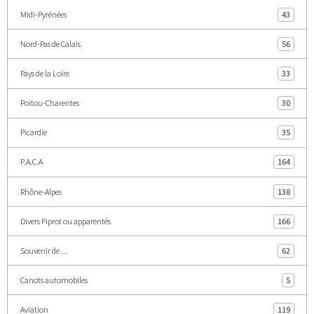
Midi-Pyrénées
43
Nord-Pas de Calais
56
Pays de la Loire
33
Poitou-Charentes
30
Picardie
35
P.A.C.A
164
Rhône-Alpes
138
Divers Piprot ou apparentés
166
Souvenir de ...
62
Canots automobiles
5
Aviation
119