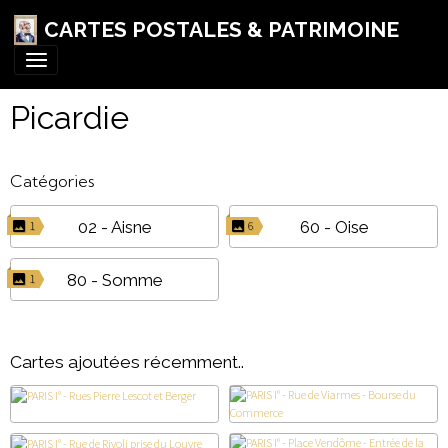
CARTES POSTALES & PATRIMOINE
Picardie
Catégories
02 - Aisne
60 - Oise
1
6
80 - Somme
1
Cartes ajoutées récemment..