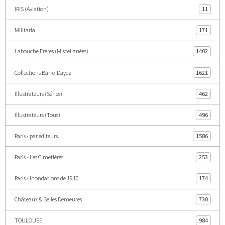
IRIS (Aviation)
11
Militaria
171
Labouche Frères (Miscellanées)
1402
Collections Barré-Dayez
1621
Illustrateurs (Séries)
462
Illustrateurs (Tous)
496
Paris - par éditeurs..
1586
Paris - Les Cimetières
253
Paris - Inondations de 1910
174
Châteaux & Belles Demeures
730
TOULOUSE
984