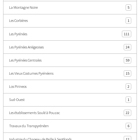
La Montagne Noire
5
Les Corbières
1
Les Pyrénées
111
Les Pyrénées Ariégeoises
24
Les Pyrénées Centrales
59
Les Vieux Costumes Pyrénéens
15
Los Pirineos
2
Sud-Ouest
1
Les établissements Soulé à Pouzac
22
Travaux du Transpyrénéen
6
Industrie du Chapeau de Paille à Septfonds
12