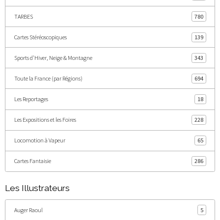
TARBES
780
Cartes Stéréoscopiques
139
Sports d'Hiver, Neige & Montagne
343
Toute la France (par Régions)
694
Les Reportages
18
Les Expositions et les Foires
228
Locomotion à Vapeur
65
Cartes Fantaisie
286
Les Illustrateurs
Auger Raoul
5