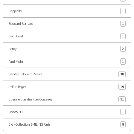
Cappiello
1
Edouard Bernard
1
Géo Duval
1
Leroy
2
Paul Mohr
1
Sandoz Edouard-Marcel
38
Irriéra Roger
19
Etienne Blandin - Les Corsaires
91
Roowy H.L.
7
Cid - Collection SMILING Paris
8