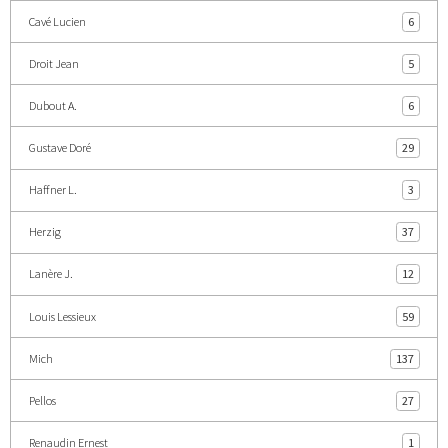
Cavé Lucien
6
Droit Jean
5
Dubout A.
6
Gustave Doré
29
Haffner L.
3
Herzig
37
Lanère J.
12
Louis Lessieux
59
Mich
137
Pellos
27
Renaudin Ernest
1