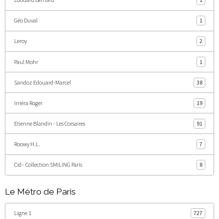
Géo Duval
1
Leroy
2
Paul Mohr
1
Sandoz Edouard-Marcel
38
Irriéra Roger
19
Etienne Blandin - Les Corsaires
91
Roowy H.L.
7
Cid - Collection SMILING Paris
8
Le Métro de Paris
Ligne 1
727