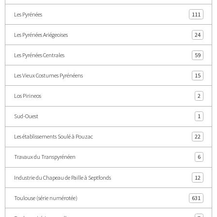
Les Pyrénées
111
Les Pyrénées Ariégeoises
24
Les Pyrénées Centrales
59
Les Vieux Costumes Pyrénéens
15
Los Pirineos
2
Sud-Ouest
1
Les établissements Soulé à Pouzac
22
Travaux du Transpyrénéen
6
Industrie du Chapeau de Paille à Septfonds
12
Toulouse (série numérotée)
631