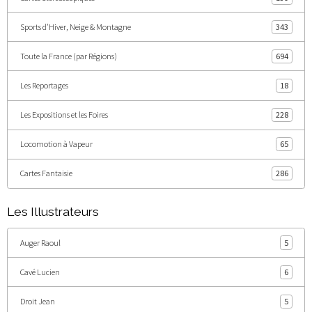
Sports d'Hiver, Neige & Montagne
343
Toute la France (par Régions)
694
Les Reportages
18
Les Expositions et les Foires
228
Locomotion à Vapeur
65
Cartes Fantaisie
286
Les Illustrateurs
Auger Raoul
5
Cavé Lucien
6
Droit Jean
5