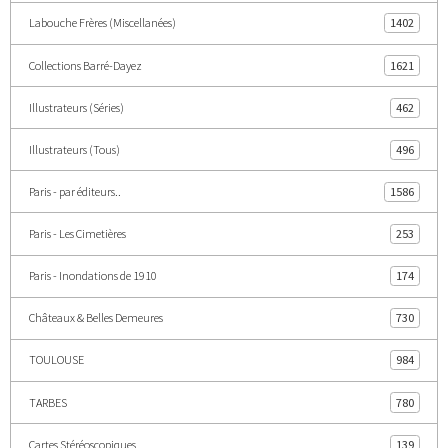
Labouche Frères (Miscellanées)
1402
Collections Barré-Dayez
1621
Illustrateurs (Séries)
462
Illustrateurs (Tous)
496
Paris - par éditeurs..
1586
Paris - Les Cimetières
253
Paris - Inondations de 1910
174
Châteaux & Belles Demeures
730
TOULOUSE
984
TARBES
780
Cartes Stéréoscopiques
139