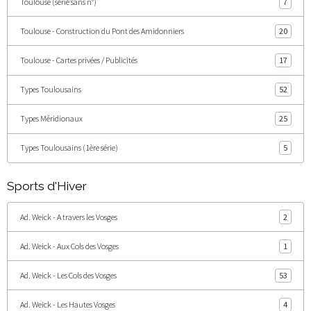
Toulouse (série sans n°)
7
Toulouse - Construction du Pont des Amidonniers
20
Toulouse - Cartes privées / Publicités
17
Types Toulousains
52
Types Méridionaux
25
Types Toulousains (1ère série)
5
Sports d'Hiver
Ad. Weick - A travers les Vosges
2
Ad. Weick - Aux Cols des Vosges
1
Ad. Weick - Les Cols des Vosges
53
Ad. Weick - Les Hautes Vosges
4