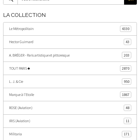
LA COLLECTION
Le Métropolitain
4330
Hector Guimard
43
A. BRÉGER - Paris artistique et pittoresque
203
TOUT PARIS ♣
2870
L. J. & Cie
950
Marque à l'Etoile
1867
ROSE (Aviation)
48
IRIS (Aviation)
11
Militaria
171