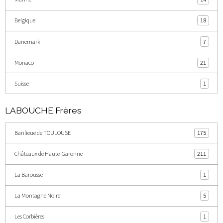
Belgique
18
Danemark
7
Monaco
21
Suisse
1
LABOUCHE Frères
Banlieue de TOULOUSE
175
Châteaux de Haute-Garonne
211
La Barousse
1
La Montagne Noire
5
Les Corbières
1