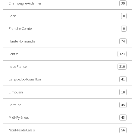
Champagne-Ardennes
39
Corse
0
Franche-Comté
0
Haute Normandie
74
Centre
123
Ile de France
310
Languedoc-Roussillon
41
Limousin
10
Lorraine
45
Midi-Pyrénées
43
Nord-Pas de Calais
56