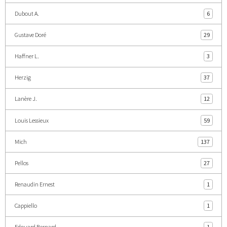
Dubout A.
6
Gustave Doré
29
Haffner L.
3
Herzig
37
Lanère J.
12
Louis Lessieux
59
Mich
137
Pellos
27
Renaudin Ernest
1
Cappiello
1
Edouard Bernard
1