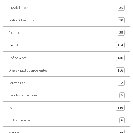
Pays de la Loire
33
Poitou-Charentes
30
Picardie
35
P.A.C.A
164
Rhône-Alpes
138
Divers Piprot ou apparentés
166
Souvenir de ...
62
Canots automobiles
5
Aviation
119
En Manoeuvres
6
Marine
14