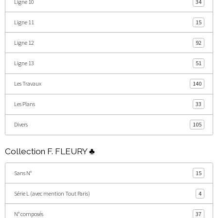
Ligne 10
34
Ligne 11
15
Ligne 12
92
Ligne 13
51
Les Travaux
140
Les Plans
33
Divers
105
Collection F. FLEURY ♣
Sans N°
15
Série L (avec mention Tout Paris)
4
N° composés
37