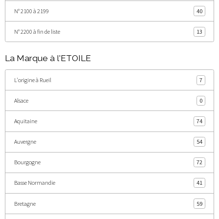
N° 2100 à 2199
40
N° 2200 à fin de liste
13
La Marque à l'ETOILE
L'origine à Rueil
7
Alsace
0
Aquitaine
74
Auvergne
54
Bourgogne
72
Basse Normandie
41
Bretagne
59