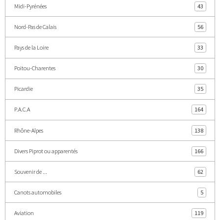
Midi-Pyrénées
43
Nord-Pas de Calais
56
Pays de la Loire
33
Poitou-Charentes
30
Picardie
35
P.A.C.A
164
Rhône-Alpes
138
Divers Piprot ou apparentés
166
Souvenir de ...
62
Canots automobiles
5
Aviation
119