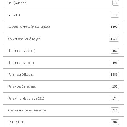
IRIS (Aviation)
11
Militaria
171
Labouche Frères (Miscellanées)
1402
Collections Barré-Dayez
1621
Illustrateurs (Séries)
462
Illustrateurs (Tous)
496
Paris - par éditeurs..
1586
Paris - Les Cimetières
253
Paris - Inondations de 1910
174
Châteaux & Belles Demeures
730
TOULOUSE
984