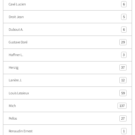
Cavé Lucien
6
Droit Jean
5
Dubout A.
6
Gustave Doré
29
Haffner L.
3
Herzig
37
Lanère J.
12
Louis Lessieux
59
Mich
137
Pellos
27
Renaudin Ernest
1