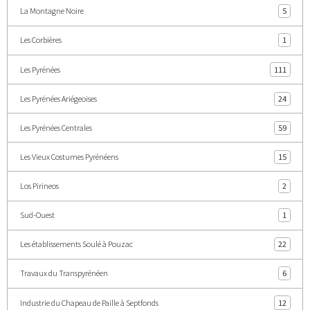
La Montagne Noire
5
Les Corbières
1
Les Pyrénées
111
Les Pyrénées Ariégeoises
24
Les Pyrénées Centrales
59
Les Vieux Costumes Pyrénéens
15
Los Pirineos
2
Sud-Ouest
1
Les établissements Soulé à Pouzac
22
Travaux du Transpyrénéen
6
Industrie du Chapeau de Paille à Septfonds
12