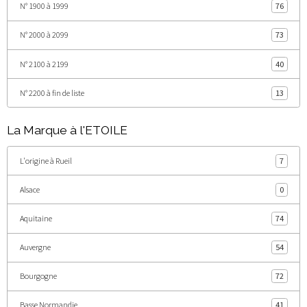
N° 1900 à 1999
76
N° 2000 à 2099
73
N° 2100 à 2199
40
N° 2200 à fin de liste
13
La Marque à l'ETOILE
L'origine à Rueil
7
Alsace
0
Aquitaine
74
Auvergne
54
Bourgogne
72
Basse Normandie
41