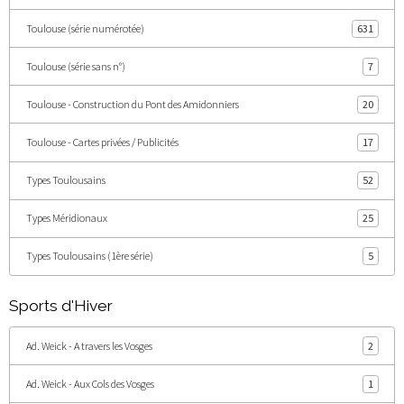
Toulouse (série numérotée)
631
Toulouse (série sans n°)
7
Toulouse - Construction du Pont des Amidonniers
20
Toulouse - Cartes privées / Publicités
17
Types Toulousains
52
Types Méridionaux
25
Types Toulousains (1ère série)
5
Sports d'Hiver
Ad. Weick - A travers les Vosges
2
Ad. Weick - Aux Cols des Vosges
1