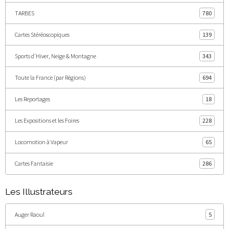
TARBES
780
Cartes Stéréoscopiques
139
Sports d'Hiver, Neige & Montagne
343
Toute la France (par Régions)
694
Les Reportages
18
Les Expositions et les Foires
228
Locomotion à Vapeur
65
Cartes Fantaisie
286
Les Illustrateurs
Auger Raoul
5