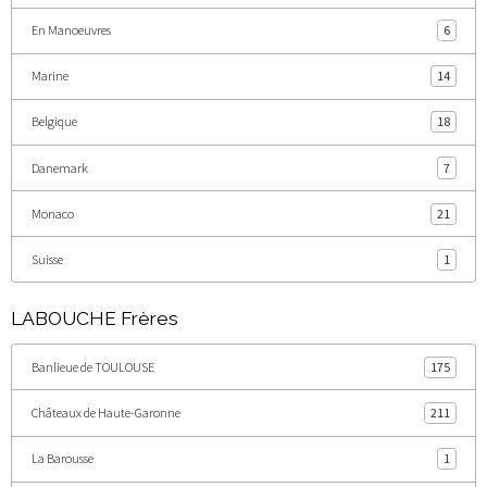
En Manoeuvres
6
Marine
14
Belgique
18
Danemark
7
Monaco
21
Suisse
1
LABOUCHE Frères
Banlieue de TOULOUSE
175
Châteaux de Haute-Garonne
211
La Barousse
1