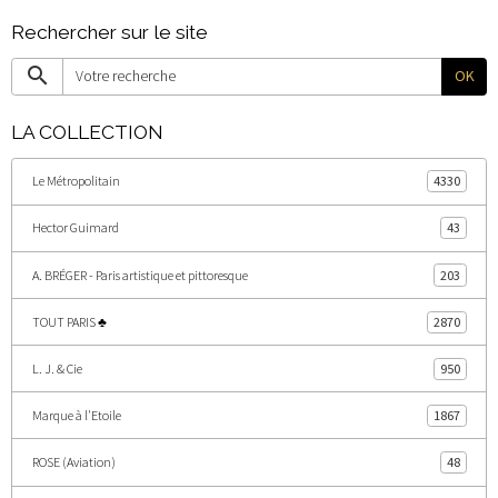
Rechercher sur le site
OK
LA COLLECTION
Le Métropolitain
4330
Hector Guimard
43
A. BRÉGER - Paris artistique et pittoresque
203
TOUT PARIS ♣
2870
L. J. & Cie
950
Marque à l'Etoile
1867
ROSE (Aviation)
48