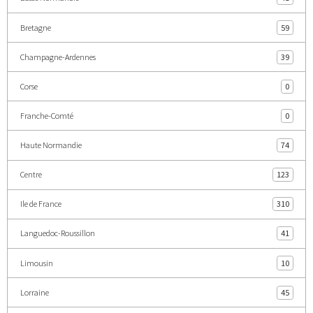
Bretagne
59
Champagne-Ardennes
39
Corse
0
Franche-Comté
0
Haute Normandie
74
Centre
123
Ile de France
310
Languedoc-Roussillon
41
Limousin
10
Lorraine
45