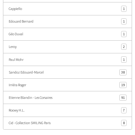
Cappiello
1
Edouard Bernard
1
Géo Duval
1
Leroy
2
Paul Mohr
1
Sandoz Edouard-Marcel
38
Irriéra Roger
19
Etienne Blandin - Les Corsaires
91
Roowy H.L.
7
Cid - Collection SMILING Paris
8