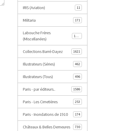
IRIS (Aviation)
11
Militaria
171
Labouche Frères
1402
(Miscellanées)
Collections Barré-Dayez
1621
Illustrateurs (Séries)
462
Illustrateurs (Tous)
496
Paris - par éditeurs..
1586
Paris - Les Cimetières
253
Paris - Inondations de 1910
174
Châteaux & Belles Demeures
730