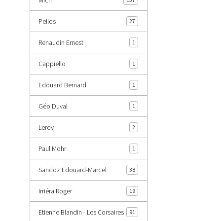
Pellos
27
Renaudin Ernest
1
Cappiello
1
Edouard Bernard
1
Géo Duval
1
Leroy
2
Paul Mohr
1
Sandoz Edouard-Marcel
38
Irriéra Roger
19
Etienne Blandin - Les Corsaires
91