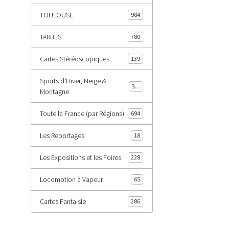
TOULOUSE
984
TARBES
780
Cartes Stéréoscopiques
139
Sports d'Hiver, Neige &
343
Montagne
Toute la France (par Régions)
694
Les Reportages
18
Les Expositions et les Foires
228
Locomotion à Vapeur
65
Cartes Fantaisie
286