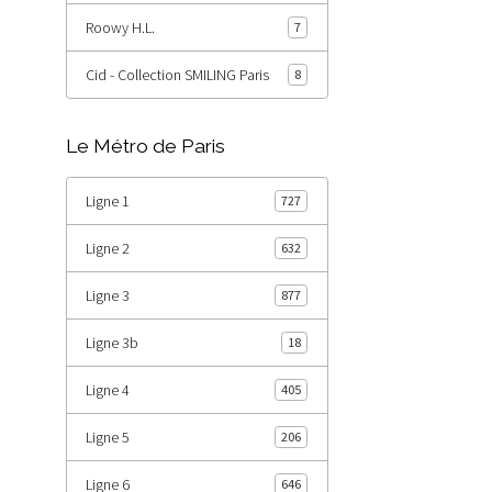
Roowy H.L.
7
Cid - Collection SMILING Paris
8
Le Métro de Paris
Ligne 1
727
Ligne 2
632
Ligne 3
877
Ligne 3b
18
Ligne 4
405
Ligne 5
206
Ligne 6
646