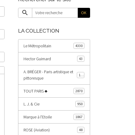
OK
LA COLLECTION
Le Métropolitain
4330
Hector Guimard
43
A. BRÉGER - Paris artistique et
185
pittoresque
TOUT PARIS ♣
2870
L. J. & Cie
950
Marque à l'Etoile
1867
ROSE (Aviation)
48