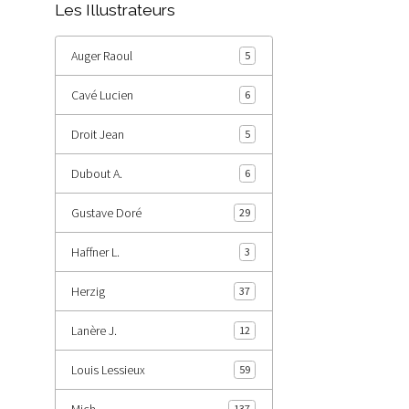
Les Illustrateurs
Auger Raoul
5
Cavé Lucien
6
Droit Jean
5
Dubout A.
6
Gustave Doré
29
Haffner L.
3
Herzig
37
Lanère J.
12
Louis Lessieux
59
Mich
137