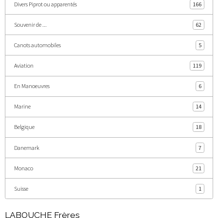
Divers Piprot ou apparentés
166
Souvenir de ...
62
Canots automobiles
5
Aviation
119
En Manoeuvres
6
Marine
14
Belgique
18
Danemark
7
Monaco
21
Suisse
1
LABOUCHE Frères