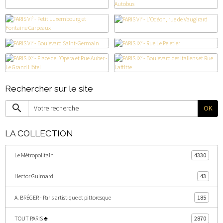
Rechercher sur le site
OK
LA COLLECTION
Le Métropolitain
4330
Hector Guimard
43
A. BRÉGER - Paris artistique et pittoresque
185
TOUT PARIS ♣
2870