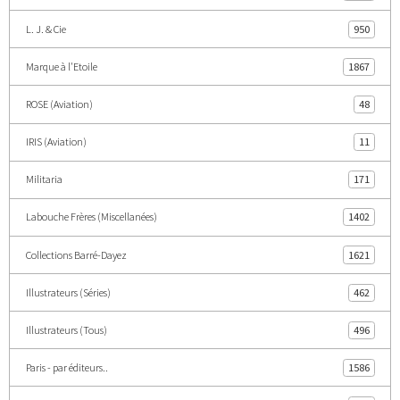
L. J. & Cie
950
Marque à l'Etoile
1867
ROSE (Aviation)
48
IRIS (Aviation)
11
Militaria
171
Labouche Frères (Miscellanées)
1402
Collections Barré-Dayez
1621
Illustrateurs (Séries)
462
Illustrateurs (Tous)
496
Paris - par éditeurs..
1586