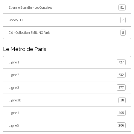
Etienne Blandin - Les Corsaires
91
Roowy H.L.
7
Cid - Collection SMILING Paris
8
Le Métro de Paris
Ligne 1
727
Ligne 2
632
Ligne 3
877
Ligne 3b
18
Ligne 4
405
Ligne 5
206