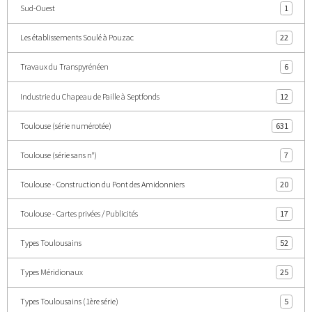
Sud-Ouest
1
Les établissements Soulé à Pouzac
22
Travaux du Transpyrénéen
6
Industrie du Chapeau de Paille à Septfonds
12
Toulouse (série numérotée)
631
Toulouse (série sans n°)
7
Toulouse - Construction du Pont des Amidonniers
20
Toulouse - Cartes privées / Publicités
17
Types Toulousains
52
Types Méridionaux
25
Types Toulousains (1ère série)
5