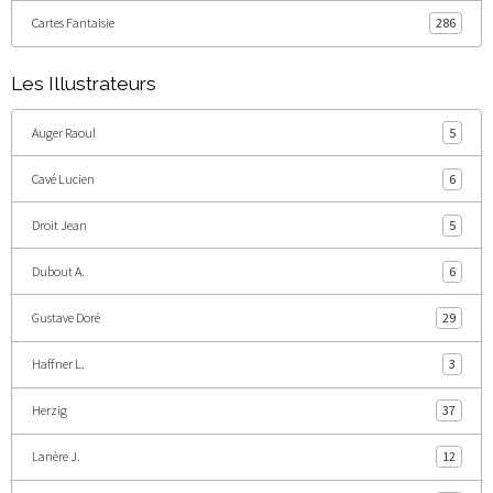
Cartes Fantaisie
286
Les Illustrateurs
Auger Raoul
5
Cavé Lucien
6
Droit Jean
5
Dubout A.
6
Gustave Doré
29
Haffner L.
3
Herzig
37
Lanère J.
12