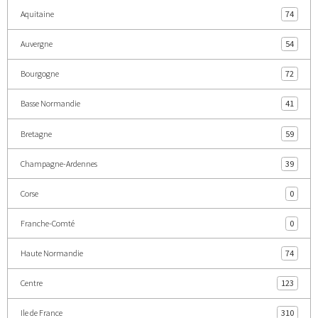
Aquitaine
74
Auvergne
54
Bourgogne
72
Basse Normandie
41
Bretagne
59
Champagne-Ardennes
39
Corse
0
Franche-Comté
0
Haute Normandie
74
Centre
123
Ile de France
310