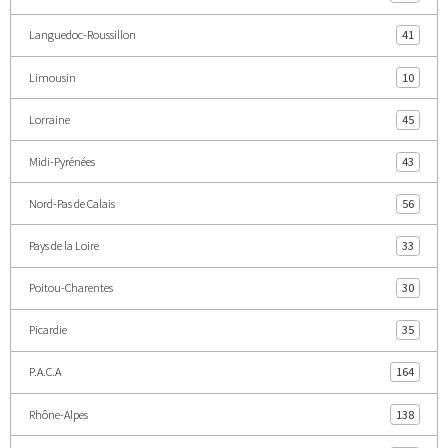
Languedoc-Roussillon
41
Limousin
10
Lorraine
45
Midi-Pyrénées
43
Nord-Pas de Calais
56
Pays de la Loire
33
Poitou-Charentes
30
Picardie
35
P.A.C.A
164
Rhône-Alpes
138