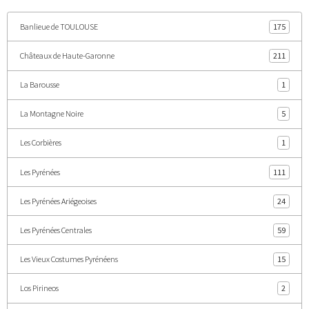
Banlieue de TOULOUSE
175
Châteaux de Haute-Garonne
211
La Barousse
1
La Montagne Noire
5
Les Corbières
1
Les Pyrénées
111
Les Pyrénées Ariégeoises
24
Les Pyrénées Centrales
59
Les Vieux Costumes Pyrénéens
15
Los Pirineos
2