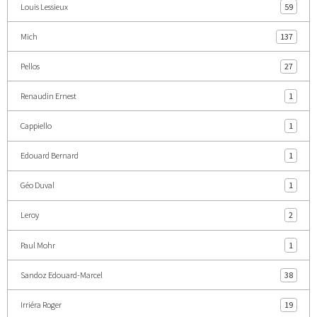
Louis Lessieux
59
Mich
137
Pellos
27
Renaudin Ernest
1
Cappiello
1
Edouard Bernard
1
Géo Duval
1
Leroy
2
Paul Mohr
1
Sandoz Edouard-Marcel
38
Irriéra Roger
19