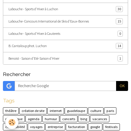
Labouche - Sports d'Hiver à Luchon
30
Labouche- Concours International de Skis d'Eaux-Bonnes
15
Labouche - Sports d'Hiver à Cauterets
0
B. Cantaloup phot. Luchon
14
Benoist - Saison d'Eté-Saison d'Hiver
1
Rechercher
OK
Tags
théâtre
création de site
internet
guadeloupe
culture
paris
martinique
agenda
humour
concerts
bing
vacances
comptabilité
voyages
entreprise
facturation
google
festivals