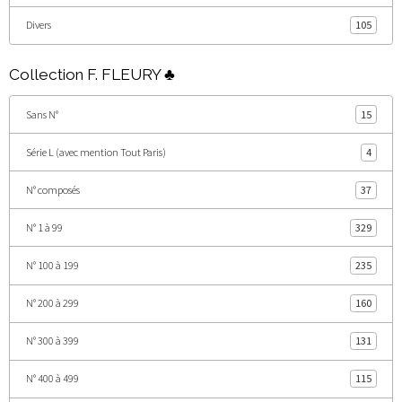
Divers
105
Collection F. FLEURY ♣
Sans N°
15
Série L (avec mention Tout Paris)
4
N° composés
37
N° 1 à 99
329
N° 100 à 199
235
N° 200 à 299
160
N° 300 à 399
131
N° 400 à 499
115