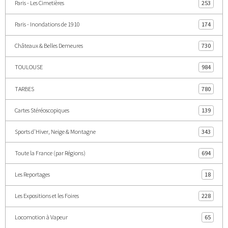
Paris - Les Cimetières
253
Paris - Inondations de 1910
174
Châteaux & Belles Demeures
730
TOULOUSE
984
TARBES
780
Cartes Stéréoscopiques
139
Sports d'Hiver, Neige & Montagne
343
Toute la France (par Régions)
694
Les Reportages
18
Les Expositions et les Foires
228
Locomotion à Vapeur
65