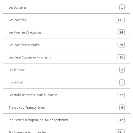
Les Corbières
1
Les Pyrénées
111
Les Pyrénées Ariégeoises
24
Les Pyrénées Centrales
59
Les Vieux Costumes Pyrénéens
15
Los Pirineos
2
Sud-Ouest
1
Les établissements Soulé à Pouzac
22
Travaux du Transpyrénéen
6
Industrie du Chapeau de Paille à Septfonds
12
Toulouse (série numérotée)
631