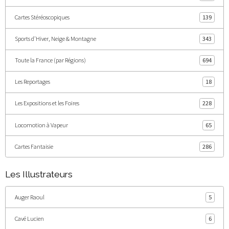
Cartes Stéréoscopiques
139
Sports d'Hiver, Neige & Montagne
343
Toute la France (par Régions)
694
Les Reportages
18
Les Expositions et les Foires
228
Locomotion à Vapeur
65
Cartes Fantaisie
286
Les Illustrateurs
Auger Raoul
5
Cavé Lucien
6