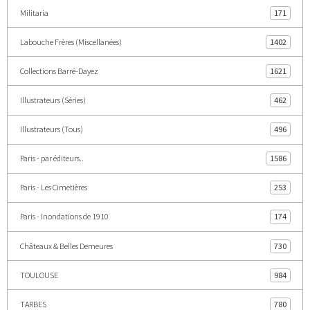
Militaria
171
Labouche Frères (Miscellanées)
1402
Collections Barré-Dayez
1621
Illustrateurs (Séries)
462
Illustrateurs (Tous)
496
Paris - par éditeurs..
1586
Paris - Les Cimetières
253
Paris - Inondations de 1910
174
Châteaux & Belles Demeures
730
TOULOUSE
984
TARBES
780