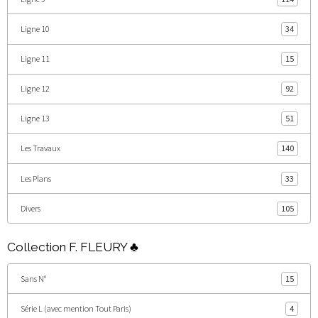
Ligne 10
34
Ligne 11
15
Ligne 12
92
Ligne 13
51
Les Travaux
140
Les Plans
33
Divers
105
Collection F. FLEURY ♣
Sans N°
15
Série L (avec mention Tout Paris)
4