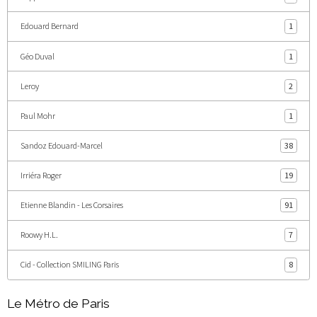
Edouard Bernard
1
Géo Duval
1
Leroy
2
Paul Mohr
1
Sandoz Edouard-Marcel
38
Irriéra Roger
19
Etienne Blandin - Les Corsaires
91
Roowy H.L.
7
Cid - Collection SMILING Paris
8
Le Métro de Paris