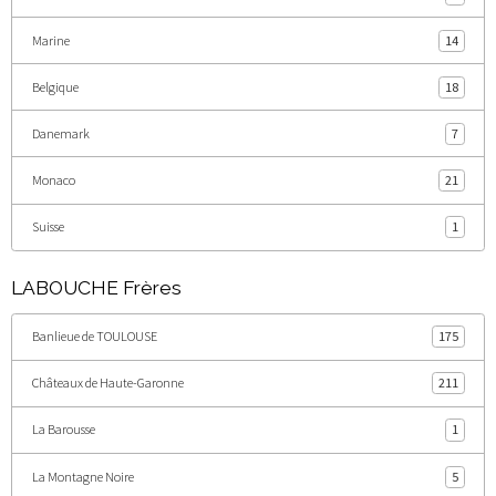
Marine
14
Belgique
18
Danemark
7
Monaco
21
Suisse
1
LABOUCHE Frères
Banlieue de TOULOUSE
175
Châteaux de Haute-Garonne
211
La Barousse
1
La Montagne Noire
5