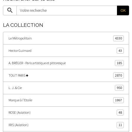
OK
LA COLLECTION
Le Métropolitain
4330
Hector Guimard
43
A. BRÉGER - Paris artistique et pittoresque
185
TOUT PARIS ♣
2870
L. J. & Cie
950
Marque à l'Etoile
1867
ROSE (Aviation)
48
IRIS (Aviation)
11