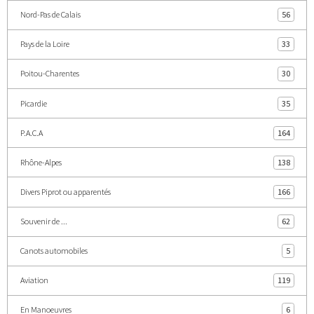
Nord-Pas de Calais
56
Pays de la Loire
33
Poitou-Charentes
30
Picardie
35
P.A.C.A
164
Rhône-Alpes
138
Divers Piprot ou apparentés
166
Souvenir de ...
62
Canots automobiles
5
Aviation
119
En Manoeuvres
6