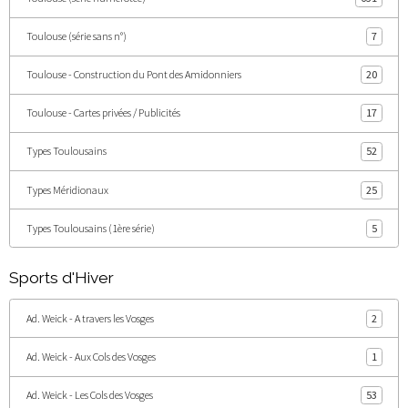
Toulouse (série sans n°)
7
Toulouse - Construction du Pont des Amidonniers
20
Toulouse - Cartes privées / Publicités
17
Types Toulousains
52
Types Méridionaux
25
Types Toulousains (1ère série)
5
Sports d'Hiver
Ad. Weick - A travers les Vosges
2
Ad. Weick - Aux Cols des Vosges
1
Ad. Weick - Les Cols des Vosges
53