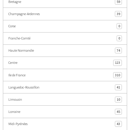
Bretagne
59
Champagne-Ardennes
39
Corse
0
Franche-Comté
0
Haute Normandie
74
Centre
123
Ile de France
310
Languedoc-Roussillon
41
Limousin
10
Lorraine
45
Midi-Pyrénées
43