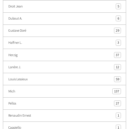
Droit Jean
5
Dubout A.
6
Gustave Doré
29
Haffner L.
3
Herzig
37
Lanère J.
12
Louis Lessieux
59
Mich
137
Pellos
27
Renaudin Ernest
1
Cappiello
1