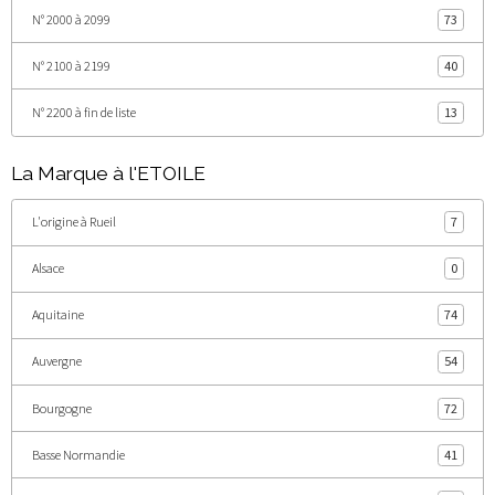
N° 2000 à 2099
73
N° 2100 à 2199
40
N° 2200 à fin de liste
13
La Marque à l'ETOILE
L'origine à Rueil
7
Alsace
0
Aquitaine
74
Auvergne
54
Bourgogne
72
Basse Normandie
41