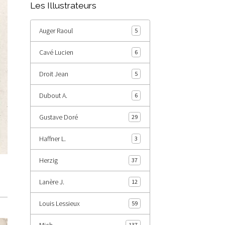
Les Illustrateurs
Auger Raoul
5
Cavé Lucien
6
Droit Jean
5
Dubout A.
6
Gustave Doré
29
Haffner L.
3
Herzig
37
Lanère J.
12
Louis Lessieux
59
Mich
137