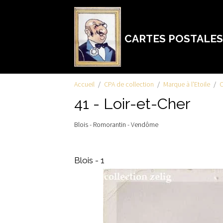
CARTES POSTALES
Accueil
CPA de collection
Marque à l'Etoile
C
41 - Loir-et-Cher
Blois - Romorantin - Vendôme
Blois - 1