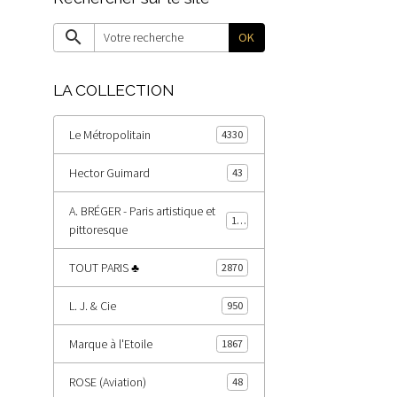
OK
LA COLLECTION
Le Métropolitain
4330
Hector Guimard
43
A. BRÉGER - Paris artistique et
178
pittoresque
TOUT PARIS ♣
2870
L. J. & Cie
950
Marque à l'Etoile
1867
ROSE (Aviation)
48