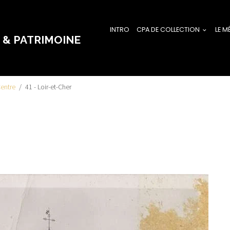
INTRO
CPA DE COLLECTION
LE M
 & PATRIMOINE
entre
41 - Loir-et-Cher