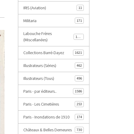
IRIS (Aviation)
11
Militaria
171
Labouche Frères
1402
(Miscellanées)
Collections Barré-Dayez
1621
Illustrateurs (Séries)
462
Illustrateurs (Tous)
496
Paris - par éditeurs..
1586
Paris - Les Cimetières
253
Paris - Inondations de 1910
174
Châteaux & Belles Demeures
730