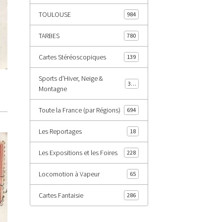
TOULOUSE
984
TARBES
780
Cartes Stéréoscopiques
139
Sports d'Hiver, Neige &
343
Montagne
Toute la France (par Régions)
694
Les Reportages
18
Les Expositions et les Foires
228
Locomotion à Vapeur
65
Cartes Fantaisie
286