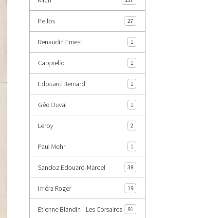
Pellos
27
Renaudin Ernest
1
Cappiello
1
Edouard Bernard
1
Géo Duval
1
Leroy
2
Paul Mohr
1
Sandoz Edouard-Marcel
38
Irriéra Roger
19
Etienne Blandin - Les Corsaires
91