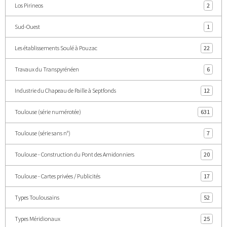
Los Pirineos
2
Sud-Ouest
1
Les établissements Soulé à Pouzac
22
Travaux du Transpyrénéen
6
Industrie du Chapeau de Paille à Septfonds
12
Toulouse (série numérotée)
631
Toulouse (série sans n°)
7
Toulouse - Construction du Pont des Amidonniers
20
Toulouse - Cartes privées / Publicités
17
Types Toulousains
52
Types Méridionaux
25