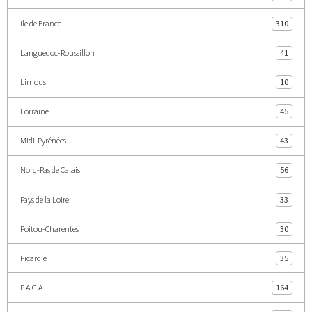
Ile de France
310
Languedoc-Roussillon
41
Limousin
10
Lorraine
45
Midi-Pyrénées
43
Nord-Pas de Calais
56
Pays de la Loire
33
Poitou-Charentes
30
Picardie
35
P.A.C.A
164