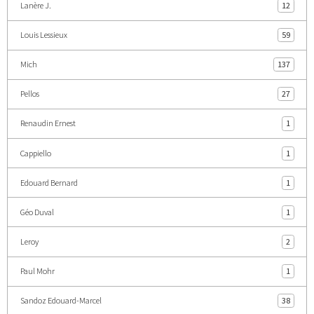
Lanère J.
12
Louis Lessieux
59
Mich
137
Pellos
27
Renaudin Ernest
1
Cappiello
1
Edouard Bernard
1
Géo Duval
1
Leroy
2
Paul Mohr
1
Sandoz Edouard-Marcel
38