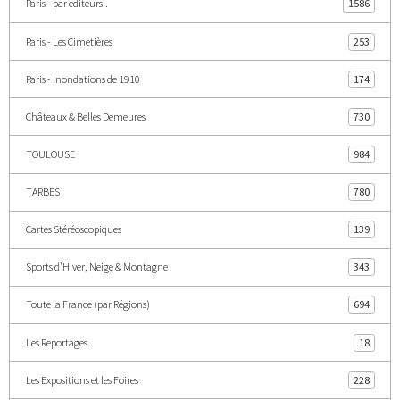
Paris - par éditeurs..
1586
Paris - Les Cimetières
253
Paris - Inondations de 1910
174
Châteaux & Belles Demeures
730
TOULOUSE
984
TARBES
780
Cartes Stéréoscopiques
139
Sports d'Hiver, Neige & Montagne
343
Toute la France (par Régions)
694
Les Reportages
18
Les Expositions et les Foires
228