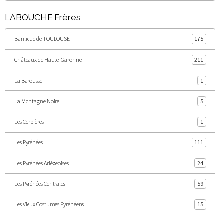
LABOUCHE Frères
Banlieue de TOULOUSE
175
Châteaux de Haute-Garonne
211
La Barousse
1
La Montagne Noire
5
Les Corbières
1
Les Pyrénées
111
Les Pyrénées Ariégeoises
24
Les Pyrénées Centrales
59
Les Vieux Costumes Pyrénéens
15