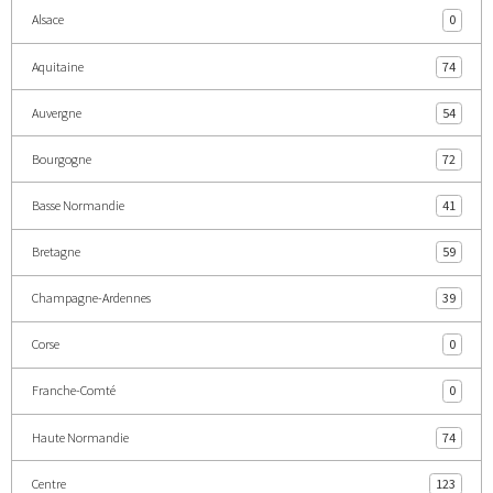
Alsace
0
Aquitaine
74
Auvergne
54
Bourgogne
72
Basse Normandie
41
Bretagne
59
Champagne-Ardennes
39
Corse
0
Franche-Comté
0
Haute Normandie
74
Centre
123