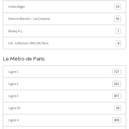
Irriéra Roger
19
Etienne Blandin - Les Corsaires
91
Roowy H.L.
7
Cid - Collection SMILING Paris
8
Le Métro de Paris
Ligne 1
727
Ligne 2
632
Ligne 3
877
Ligne 3b
18
Ligne 4
405