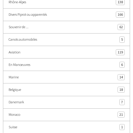
Rhône-Alpes
138
Divers Piprot ou apparentés
166
Souvenir de ...
62
Canots automobiles
5
Aviation
119
En Manoeuvres
6
Marine
14
Belgique
18
Danemark
7
Monaco
21
Suisse
1