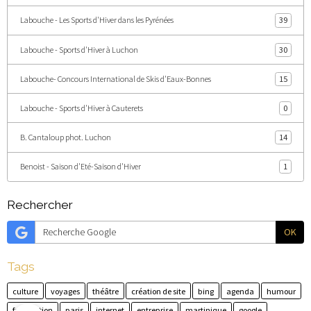
Labouche - Les Sports d'Hiver dans les Pyrénées
39
Labouche - Sports d'Hiver à Luchon
30
Labouche- Concours International de Skis d'Eaux-Bonnes
15
Labouche - Sports d'Hiver à Cauterets
0
B. Cantaloup phot. Luchon
14
Benoist - Saison d'Eté-Saison d'Hiver
1
Rechercher
OK
Tags
culture
voyages
théâtre
création de site
bing
agenda
humour
facturation
paris
internet
entreprise
martinique
google