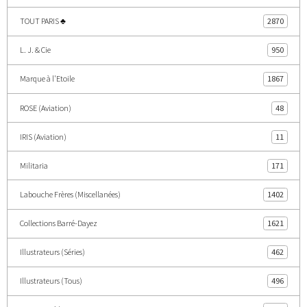
TOUT PARIS ♣
2870
L. J. & Cie
950
Marque à l'Etoile
1867
ROSE (Aviation)
48
IRIS (Aviation)
11
Militaria
171
Labouche Frères (Miscellanées)
1402
Collections Barré-Dayez
1621
Illustrateurs (Séries)
462
Illustrateurs (Tous)
496