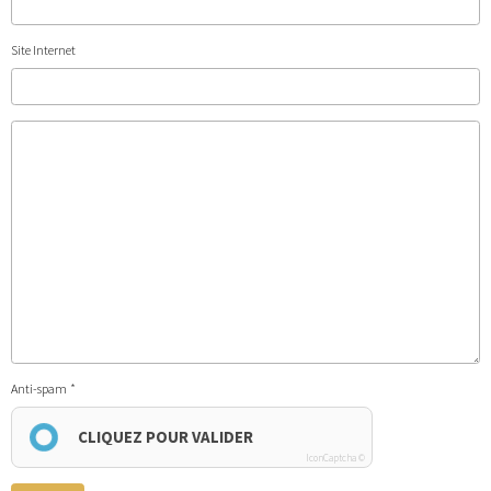
Site Internet
Anti-spam
CLIQUEZ POUR VALIDER
IconCaptcha ©