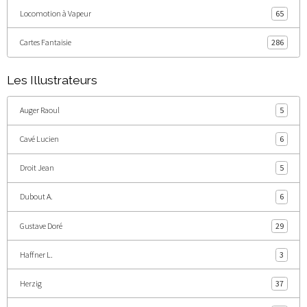
Locomotion à Vapeur
65
Cartes Fantaisie
286
Les Illustrateurs
Auger Raoul
5
Cavé Lucien
6
Droit Jean
5
Dubout A.
6
Gustave Doré
29
Haffner L.
3
Herzig
37