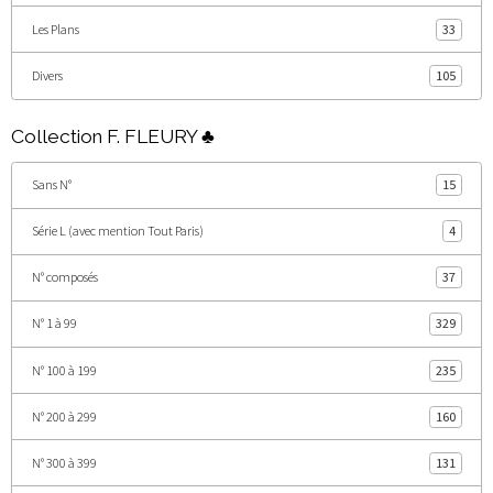
Les Plans
33
Divers
105
Collection F. FLEURY ♣
Sans N°
15
Série L (avec mention Tout Paris)
4
N° composés
37
N° 1 à 99
329
N° 100 à 199
235
N° 200 à 299
160
N° 300 à 399
131