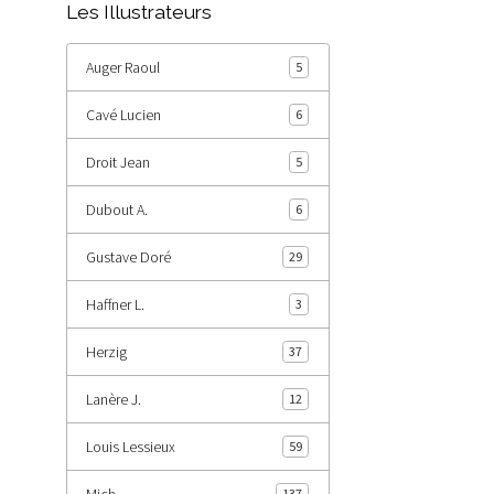
Les Illustrateurs
Auger Raoul
5
Cavé Lucien
6
Droit Jean
5
Dubout A.
6
Gustave Doré
29
Haffner L.
3
Herzig
37
Lanère J.
12
Louis Lessieux
59
Mich
137