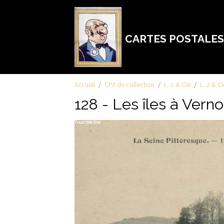
CARTES POSTALES
Accueil
CPA de collection
L. J. & Cie
L. J. & C
128 - Les îles à Vern