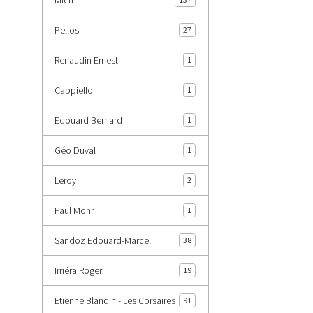
Pellos
27
Renaudin Ernest
1
Cappiello
1
Edouard Bernard
1
Géo Duval
1
Leroy
2
Paul Mohr
1
Sandoz Edouard-Marcel
38
Irriéra Roger
19
Etienne Blandin - Les Corsaires
91