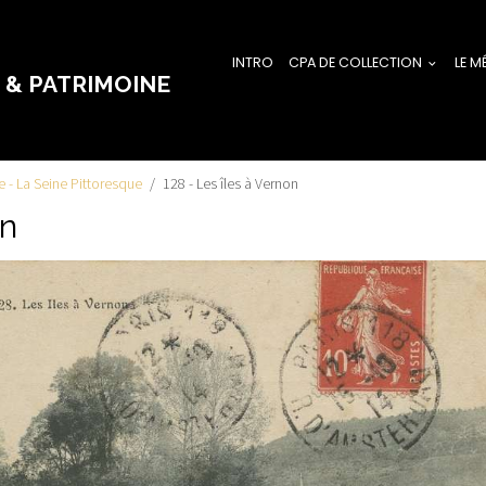
INTRO
CPA DE COLLECTION
LE M
 & PATRIMOINE
ie - La Seine Pittoresque
128 - Les îles à Vernon
on