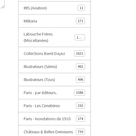
IRIS (Aviation)
11
Militaria
171
Labouche Frères
1402
(Miscellanées)
Collections Barré-Dayez
1621
Illustrateurs (Séries)
462
Illustrateurs (Tous)
496
Paris - par éditeurs..
1586
Paris - Les Cimetières
253
Paris - Inondations de 1910
174
Châteaux & Belles Demeures
730