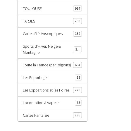
TOULOUSE
984
TARBES
780
Cartes Stéréoscopiques
139
Sports d'Hiver, Neige &
343
Montagne
Toute la France (par Régions)
694
Les Reportages
18
Les Expositions et les Foires
228
Locomotion à Vapeur
65
Cartes Fantaisie
286