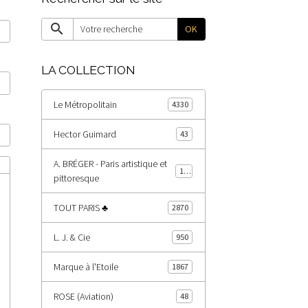
OK
LA COLLECTION
Le Métropolitain
4330
Hector Guimard
43
A. BRÉGER - Paris artistique et
178
pittoresque
TOUT PARIS ♣
2870
L. J. & Cie
950
Marque à l'Etoile
1867
ROSE (Aviation)
48