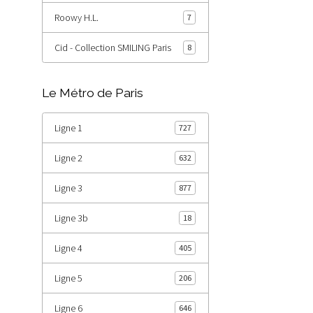
Roowy H.L.
7
Cid - Collection SMILING Paris
8
Le Métro de Paris
Ligne 1
727
Ligne 2
632
Ligne 3
877
Ligne 3b
18
Ligne 4
405
Ligne 5
206
Ligne 6
646