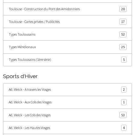
Toulouse - Construction du Pont des Amidonniers
20
Toulouse - Cartes privées / Publicités
17
Types Toulousains
52
Types Méridionaux
25
Types Toulousains (1ère série)
5
Sports d'Hiver
Ad. Weick - A travers les Vosges
2
Ad. Weick - Aux Cols des Vosges
1
Ad. Weick - Les Cols des Vosges
53
Ad. Weick - Les Hautes Vosges
4