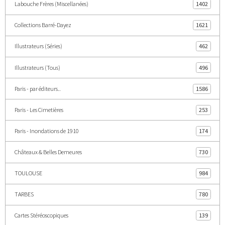
Labouche Frères (Miscellanées)
1402
Collections Barré-Dayez
1621
Illustrateurs (Séries)
462
Illustrateurs (Tous)
496
Paris - par éditeurs..
1586
Paris - Les Cimetières
253
Paris - Inondations de 1910
174
Châteaux & Belles Demeures
730
TOULOUSE
984
TARBES
780
Cartes Stéréoscopiques
139