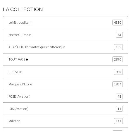
LA COLLECTION
Le Métropolitain
4330
Hector Guimard
43
A. BRÉGER - Paris artistique et pittoresque
185
TOUT PARIS ♣
2870
L. J. & Cie
950
Marque à l'Etoile
1867
ROSE (Aviation)
48
IRIS (Aviation)
11
Militaria
171