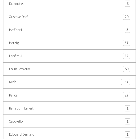
Dubout A.
6
Gustave Doré
29
Haffner L.
3
Herzig
37
Lanère J.
12
Louis Lessieux
59
Mich
137
Pellos
27
Renaudin Ernest
1
Cappiello
1
Edouard Bernard
1