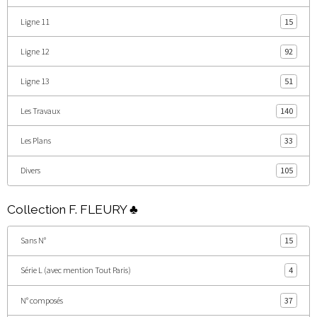
Ligne 11
15
Ligne 12
92
Ligne 13
51
Les Travaux
140
Les Plans
33
Divers
105
Collection F. FLEURY ♣
Sans N°
15
Série L (avec mention Tout Paris)
4
N° composés
37