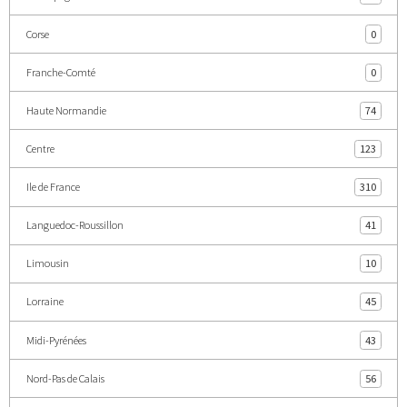
Corse
0
Franche-Comté
0
Haute Normandie
74
Centre
123
Ile de France
310
Languedoc-Roussillon
41
Limousin
10
Lorraine
45
Midi-Pyrénées
43
Nord-Pas de Calais
56