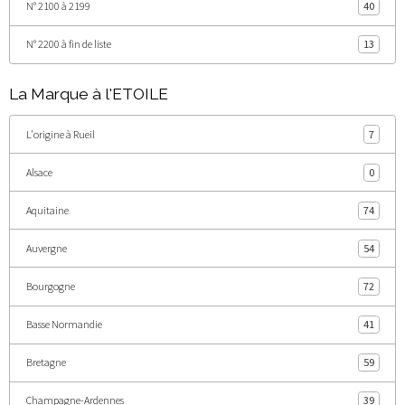
N° 2100 à 2199
40
N° 2200 à fin de liste
13
La Marque à l'ETOILE
L'origine à Rueil
7
Alsace
0
Aquitaine
74
Auvergne
54
Bourgogne
72
Basse Normandie
41
Bretagne
59
Champagne-Ardennes
39