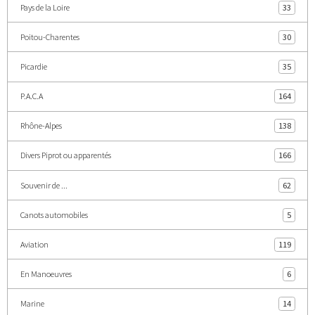
Pays de la Loire
33
Poitou-Charentes
30
Picardie
35
P.A.C.A
164
Rhône-Alpes
138
Divers Piprot ou apparentés
166
Souvenir de ...
62
Canots automobiles
5
Aviation
119
En Manoeuvres
6
Marine
14