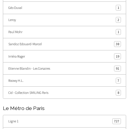
Géo Duval
1
Leroy
2
Paul Mohr
1
Sandoz Edouard-Marcel
38
Irriéra Roger
19
Etienne Blandin - Les Corsaires
91
Roowy H.L.
7
Cid - Collection SMILING Paris
8
Le Métro de Paris
Ligne 1
727