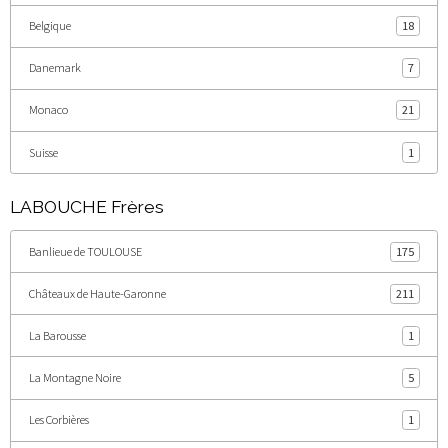
Belgique
18
Danemark
7
Monaco
21
Suisse
1
LABOUCHE Frères
Banlieue de TOULOUSE
175
Châteaux de Haute-Garonne
211
La Barousse
1
La Montagne Noire
5
Les Corbières
1