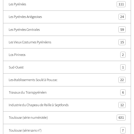
Les Pyrénées
111
Les Pyrénées Ariégeoises
24
Les Pyrénées Centrales
59
Les Vieux Costumes Pyrénéens
15
Los Pirineos
2
Sud-Ouest
1
Les établissements Soulé à Pouzac
22
Travaux du Transpyrénéen
6
Industrie du Chapeau de Paille à Septfonds
12
Toulouse (série numérotée)
631
Toulouse (série sans n°)
7