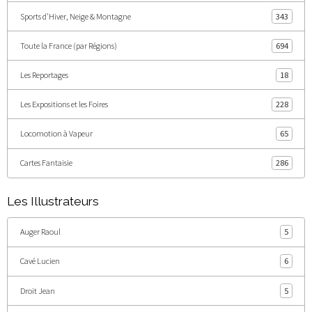
Sports d'Hiver, Neige & Montagne
343
Toute la France (par Régions)
694
Les Reportages
18
Les Expositions et les Foires
228
Locomotion à Vapeur
65
Cartes Fantaisie
286
Les Illustrateurs
Auger Raoul
5
Cavé Lucien
6
Droit Jean
5