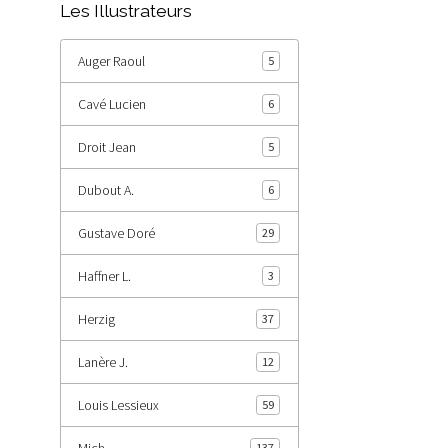
Les Illustrateurs
Auger Raoul
5
Cavé Lucien
6
Droit Jean
5
Dubout A.
6
Gustave Doré
29
Haffner L.
3
Herzig
37
Lanère J.
12
Louis Lessieux
59
Mich
137