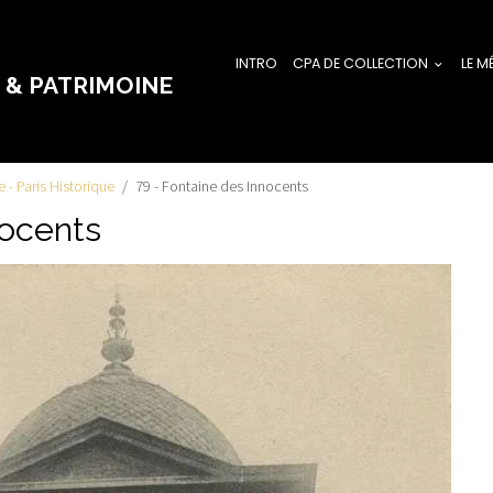
INTRO
CPA DE COLLECTION
LE M
 & PATRIMOINE
ie - Paris Historique
79 - Fontaine des Innocents
nocents