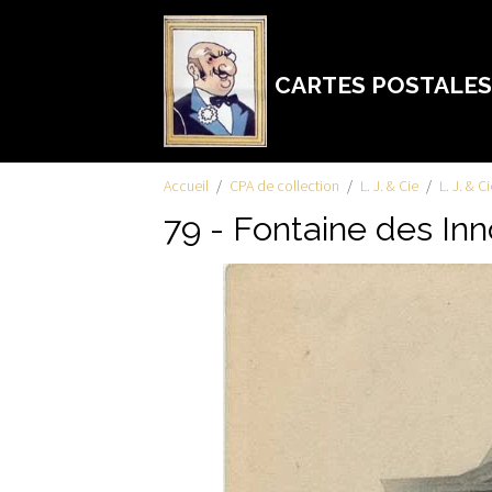
CARTES POSTALES
Accueil
CPA de collection
L. J. & Cie
L. J. & C
79 - Fontaine des In