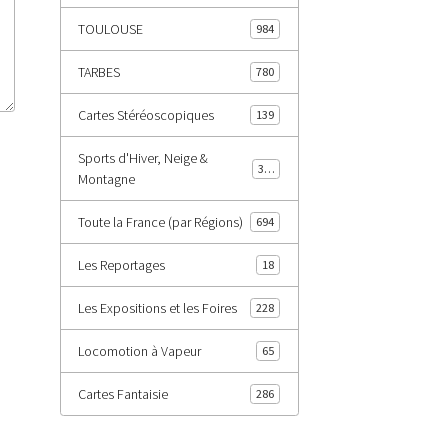
TOULOUSE
984
TARBES
780
Cartes Stéréoscopiques
139
Sports d'Hiver, Neige &
343
Montagne
Toute la France (par Régions)
694
Les Reportages
18
Les Expositions et les Foires
228
Locomotion à Vapeur
65
Cartes Fantaisie
286