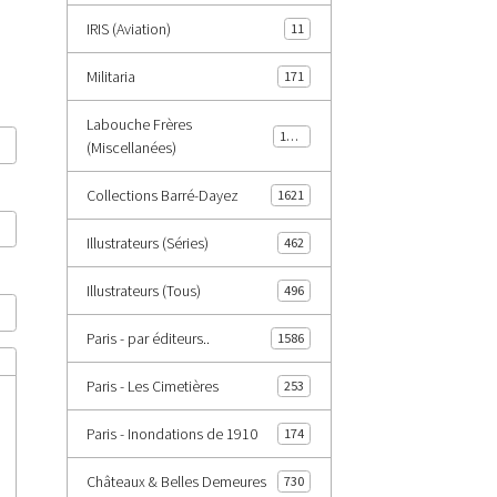
IRIS (Aviation)
11
Militaria
171
Labouche Frères
1402
(Miscellanées)
Collections Barré-Dayez
1621
Illustrateurs (Séries)
462
Illustrateurs (Tous)
496
Paris - par éditeurs..
1586
Paris - Les Cimetières
253
Paris - Inondations de 1910
174
Châteaux & Belles Demeures
730