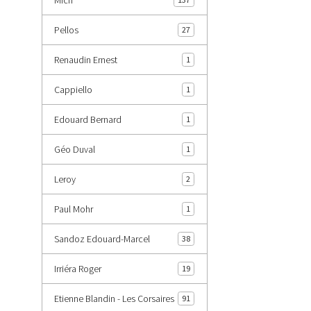
Pellos
27
Renaudin Ernest
1
Cappiello
1
Edouard Bernard
1
Géo Duval
1
Leroy
2
Paul Mohr
1
Sandoz Edouard-Marcel
38
Irriéra Roger
19
Etienne Blandin - Les Corsaires
91