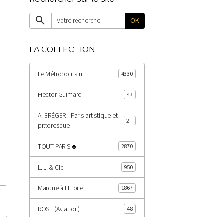
OK
LA COLLECTION
Le Métropolitain
4330
Hector Guimard
43
A. BRÉGER - Paris artistique et
203
pittoresque
TOUT PARIS ♣
2870
L. J. & Cie
950
Marque à l'Etoile
1867
ROSE (Aviation)
48