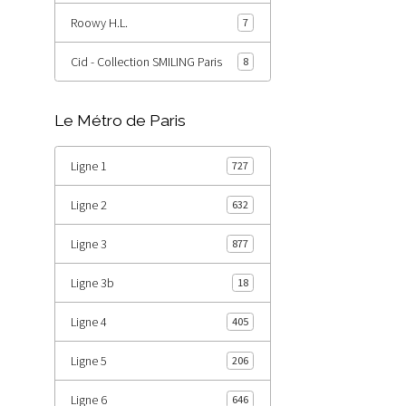
Roowy H.L.
7
Cid - Collection SMILING Paris
8
Le Métro de Paris
Ligne 1
727
Ligne 2
632
Ligne 3
877
Ligne 3b
18
Ligne 4
405
Ligne 5
206
Ligne 6
646