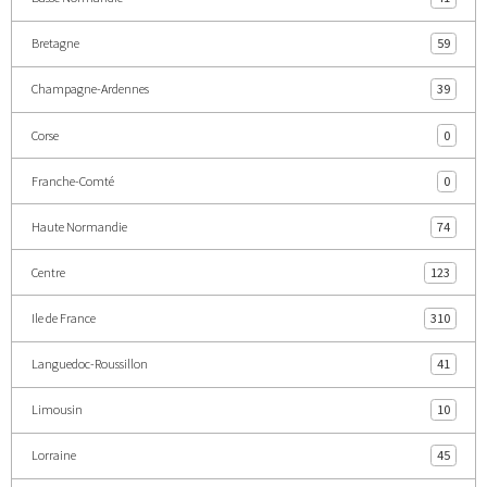
Bretagne
59
Champagne-Ardennes
39
Corse
0
Franche-Comté
0
Haute Normandie
74
Centre
123
Ile de France
310
Languedoc-Roussillon
41
Limousin
10
Lorraine
45