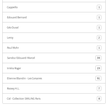
Cappiello
1
Edouard Bernard
1
Géo Duval
1
Leroy
2
Paul Mohr
1
Sandoz Edouard-Marcel
38
Irriéra Roger
19
Etienne Blandin - Les Corsaires
91
Roowy H.L.
7
Cid - Collection SMILING Paris
8