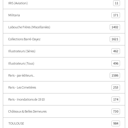
IRIS (Aviation)
11
Militaria
171
Labouche Frères (Miscellanées)
1402
Collections Barré-Dayez
1621
Illustrateurs (Séries)
462
Illustrateurs (Tous)
496
Paris - par éditeurs..
1586
Paris - Les Cimetières
253
Paris - Inondations de 1910
174
Châteaux & Belles Demeures
730
TOULOUSE
984