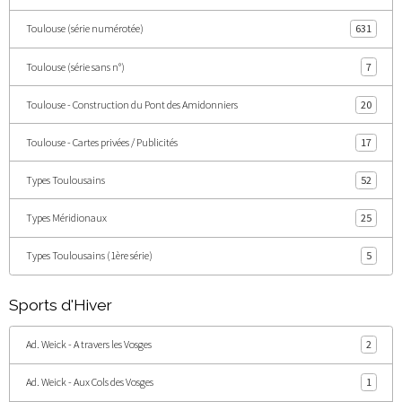
Toulouse (série numérotée)
631
Toulouse (série sans n°)
7
Toulouse - Construction du Pont des Amidonniers
20
Toulouse - Cartes privées / Publicités
17
Types Toulousains
52
Types Méridionaux
25
Types Toulousains (1ère série)
5
Sports d'Hiver
Ad. Weick - A travers les Vosges
2
Ad. Weick - Aux Cols des Vosges
1