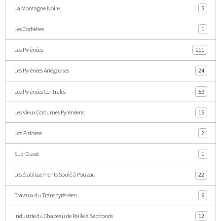
La Montagne Noire
5
Les Corbières
1
Les Pyrénées
111
Les Pyrénées Ariégeoises
24
Les Pyrénées Centrales
59
Les Vieux Costumes Pyrénéens
15
Los Pirineos
2
Sud-Ouest
1
Les établissements Soulé à Pouzac
22
Travaux du Transpyrénéen
6
Industrie du Chapeau de Paille à Septfonds
12