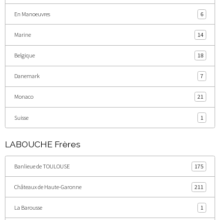
En Manoeuvres
6
Marine
14
Belgique
18
Danemark
7
Monaco
21
Suisse
1
LABOUCHE Frères
Banlieue de TOULOUSE
175
Châteaux de Haute-Garonne
211
La Barousse
1