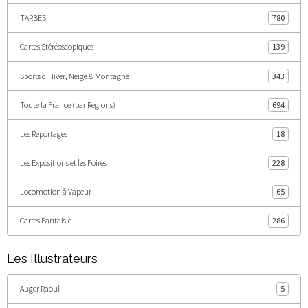
TARBES
780
Cartes Stéréoscopiques
139
Sports d'Hiver, Neige & Montagne
343
Toute la France (par Régions)
694
Les Reportages
18
Les Expositions et les Foires
228
Locomotion à Vapeur
65
Cartes Fantaisie
286
Les Illustrateurs
Auger Raoul
5