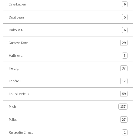
Cavé Lucien
6
Droit Jean
5
Dubout A.
6
Gustave Doré
29
Haffner L.
3
Herzig
37
Lanère J.
12
Louis Lessieux
59
Mich
137
Pellos
27
Renaudin Ernest
1