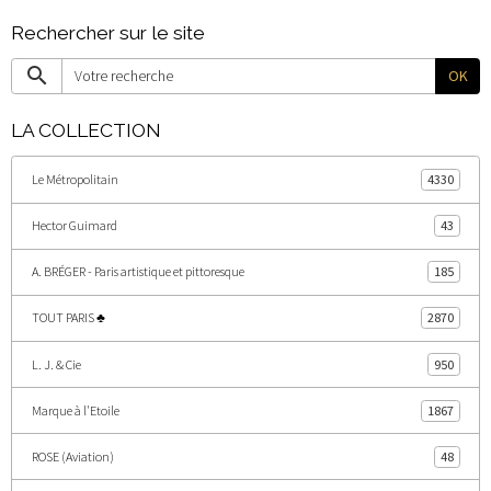
Rechercher sur le site
OK
LA COLLECTION
Le Métropolitain
4330
Hector Guimard
43
A. BRÉGER - Paris artistique et pittoresque
185
TOUT PARIS ♣
2870
L. J. & Cie
950
Marque à l'Etoile
1867
ROSE (Aviation)
48