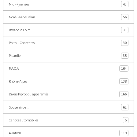
Midi-Pyrénées
43
Nord-Pas de Calais
56
Pays de la Loire
33
Poitou-Charentes
30
Picardie
35
P.A.C.A
164
Rhône-Alpes
138
Divers Piprot ou apparentés
166
Souvenir de ...
62
Canots automobiles
5
Aviation
119