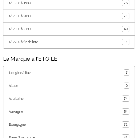
N° 1900 à 1999
76
N° 2000 à 2099
73
N° 2100 à 2199
40
N° 2200 à fin de liste
13
La Marque à l'ETOILE
L'origine à Rueil
7
Alsace
0
Aquitaine
74
Auvergne
54
Bourgogne
72
Basse Normandie
41