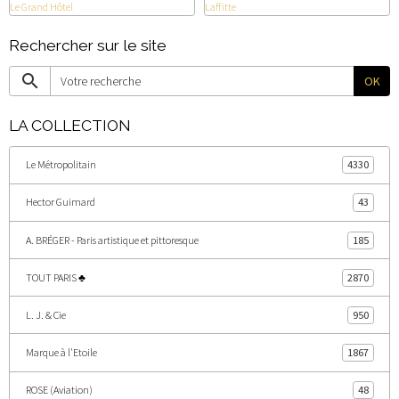
Rechercher sur le site
OK
LA COLLECTION
Le Métropolitain
4330
Hector Guimard
43
A. BRÉGER - Paris artistique et pittoresque
185
TOUT PARIS ♣
2870
L. J. & Cie
950
Marque à l'Etoile
1867
ROSE (Aviation)
48