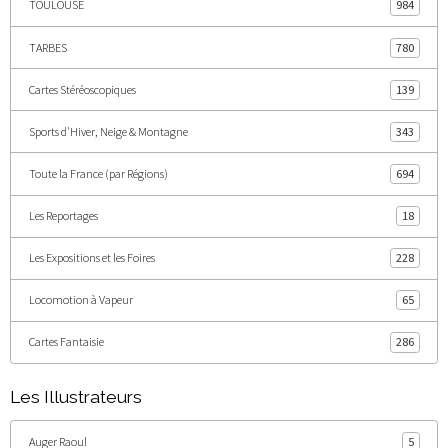
TOULOUSE
984
TARBES
780
Cartes Stéréoscopiques
139
Sports d'Hiver, Neige & Montagne
343
Toute la France (par Régions)
694
Les Reportages
18
Les Expositions et les Foires
228
Locomotion à Vapeur
65
Cartes Fantaisie
286
Les Illustrateurs
Auger Raoul
5