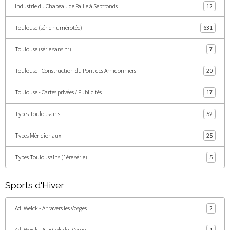
Industrie du Chapeau de Paille à Septfonds
12
Toulouse (série numérotée)
631
Toulouse (série sans n°)
7
Toulouse - Construction du Pont des Amidonniers
20
Toulouse - Cartes privées / Publicités
17
Types Toulousains
52
Types Méridionaux
25
Types Toulousains (1ère série)
5
Sports d'Hiver
Ad. Weick - A travers les Vosges
2
Ad. Weick - Aux Cols des Vosges
1