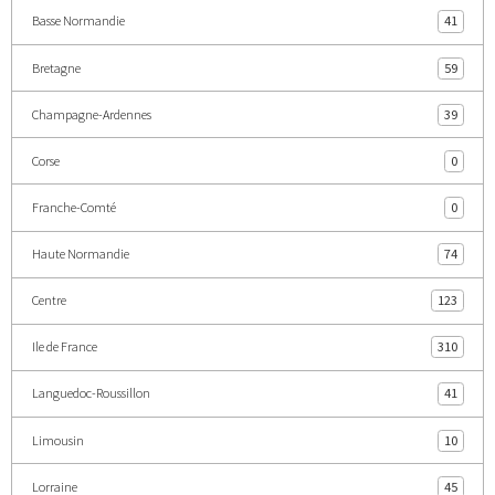
Basse Normandie
41
Bretagne
59
Champagne-Ardennes
39
Corse
0
Franche-Comté
0
Haute Normandie
74
Centre
123
Ile de France
310
Languedoc-Roussillon
41
Limousin
10
Lorraine
45