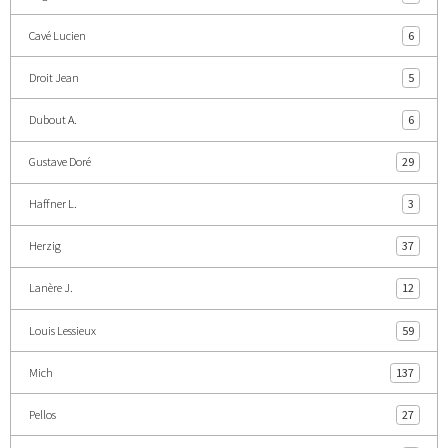
Cavé Lucien
6
Droit Jean
5
Dubout A.
6
Gustave Doré
29
Haffner L.
3
Herzig
37
Lanère J.
12
Louis Lessieux
59
Mich
137
Pellos
27