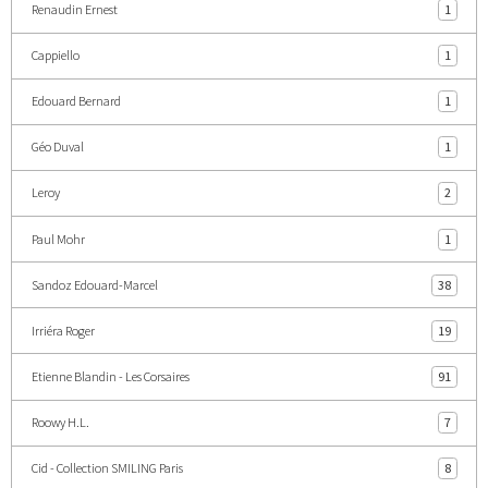
Renaudin Ernest
1
Cappiello
1
Edouard Bernard
1
Géo Duval
1
Leroy
2
Paul Mohr
1
Sandoz Edouard-Marcel
38
Irriéra Roger
19
Etienne Blandin - Les Corsaires
91
Roowy H.L.
7
Cid - Collection SMILING Paris
8