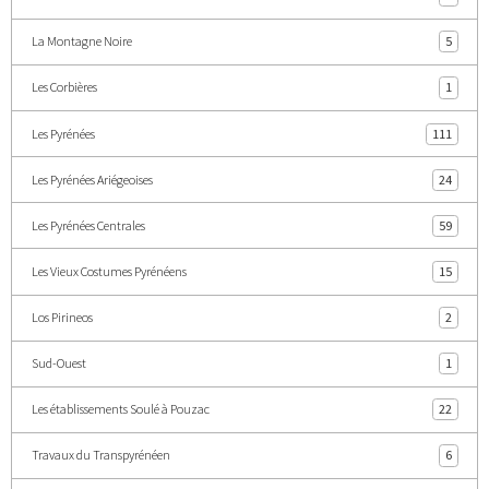
La Montagne Noire
5
Les Corbières
1
Les Pyrénées
111
Les Pyrénées Ariégeoises
24
Les Pyrénées Centrales
59
Les Vieux Costumes Pyrénéens
15
Los Pirineos
2
Sud-Ouest
1
Les établissements Soulé à Pouzac
22
Travaux du Transpyrénéen
6