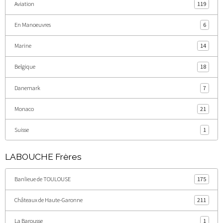
Aviation
119
En Manoeuvres
6
Marine
14
Belgique
18
Danemark
7
Monaco
21
Suisse
1
LABOUCHE Frères
Banlieue de TOULOUSE
175
Châteaux de Haute-Garonne
211
La Barousse
1