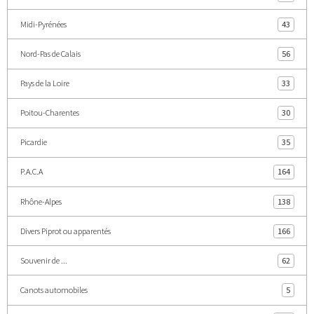
Midi-Pyrénées
43
Nord-Pas de Calais
56
Pays de la Loire
33
Poitou-Charentes
30
Picardie
35
P.A.C.A
164
Rhône-Alpes
138
Divers Piprot ou apparentés
166
Souvenir de ...
62
Canots automobiles
5