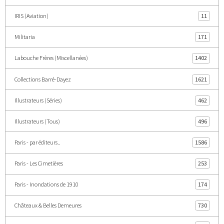
IRIS (Aviation)
11
Militaria
171
Labouche Frères (Miscellanées)
1402
Collections Barré-Dayez
1621
Illustrateurs (Séries)
462
Illustrateurs (Tous)
496
Paris - par éditeurs..
1586
Paris - Les Cimetières
253
Paris - Inondations de 1910
174
Châteaux & Belles Demeures
730