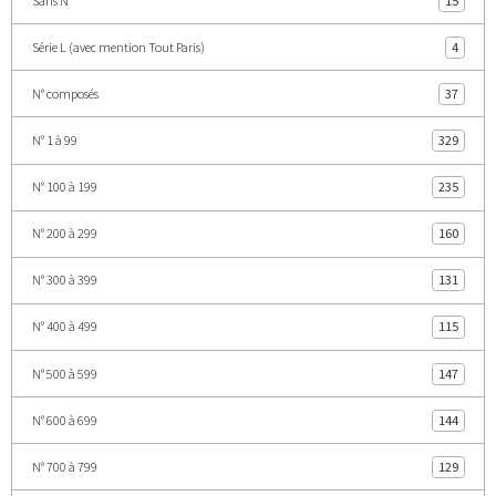
Sans N°
15
Série L (avec mention Tout Paris)
4
N° composés
37
N° 1 à 99
329
N° 100 à 199
235
N° 200 à 299
160
N° 300 à 399
131
N° 400 à 499
115
N° 500 à 599
147
N° 600 à 699
144
N° 700 à 799
129