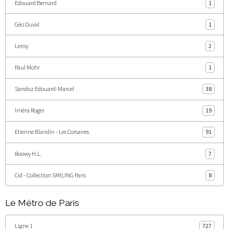
Edouard Bernard
1
Géo Duval
1
Leroy
2
Paul Mohr
1
Sandoz Edouard-Marcel
38
Irriéra Roger
19
Etienne Blandin - Les Corsaires
91
Roowy H.L.
7
Cid - Collection SMILING Paris
8
Le Métro de Paris
Ligne 1
727