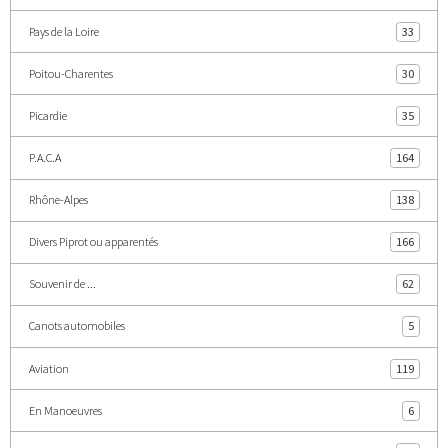
Pays de la Loire
33
Poitou-Charentes
30
Picardie
35
P.A.C.A
164
Rhône-Alpes
138
Divers Piprot ou apparentés
166
Souvenir de ...
62
Canots automobiles
5
Aviation
119
En Manoeuvres
6