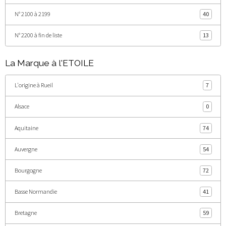
N° 2100 à 2199
40
N° 2200 à fin de liste
13
La Marque à l'ETOILE
L'origine à Rueil
7
Alsace
0
Aquitaine
74
Auvergne
54
Bourgogne
72
Basse Normandie
41
Bretagne
59