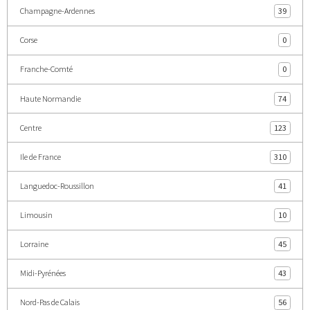
Champagne-Ardennes
39
Corse
0
Franche-Comté
0
Haute Normandie
74
Centre
123
Ile de France
310
Languedoc-Roussillon
41
Limousin
10
Lorraine
45
Midi-Pyrénées
43
Nord-Pas de Calais
56