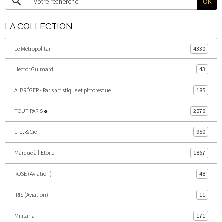
OK
LA COLLECTION
Le Métropolitain
4330
Hector Guimard
43
A. BRÉGER - Paris artistique et pittoresque
185
TOUT PARIS ♣
2870
L. J. & Cie
950
Marque à l'Etoile
1867
ROSE (Aviation)
48
IRIS (Aviation)
11
Militaria
171