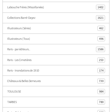
Labouche Frères (Miscellanées)
1402
Collections Barré-Dayez
1621
Illustrateurs (Séries)
462
Illustrateurs (Tous)
496
Paris - par éditeurs..
1586
Paris - Les Cimetières
253
Paris - Inondations de 1910
174
Châteaux & Belles Demeures
730
TOULOUSE
984
TARBES
780