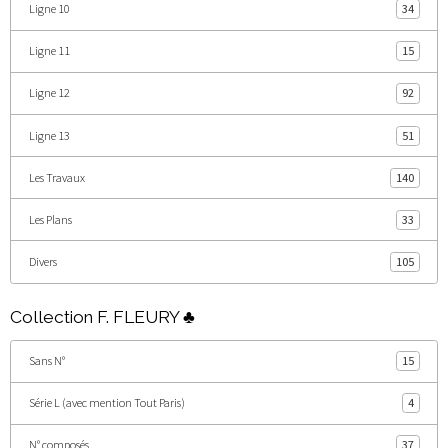
Ligne 10
34
Ligne 11
15
Ligne 12
92
Ligne 13
51
Les Travaux
140
Les Plans
33
Divers
105
Collection F. FLEURY ♣
Sans N°
15
Série L (avec mention Tout Paris)
4
N° composés
37