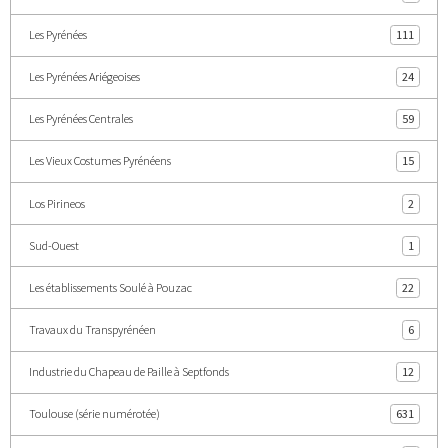
Les Pyrénées
111
Les Pyrénées Ariégeoises
24
Les Pyrénées Centrales
59
Les Vieux Costumes Pyrénéens
15
Los Pirineos
2
Sud-Ouest
1
Les établissements Soulé à Pouzac
22
Travaux du Transpyrénéen
6
Industrie du Chapeau de Paille à Septfonds
12
Toulouse (série numérotée)
631