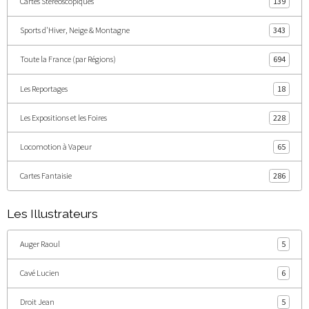
Cartes Stéréoscopiques
139
Sports d'Hiver, Neige & Montagne
343
Toute la France (par Régions)
694
Les Reportages
18
Les Expositions et les Foires
228
Locomotion à Vapeur
65
Cartes Fantaisie
286
Les Illustrateurs
Auger Raoul
5
Cavé Lucien
6
Droit Jean
5