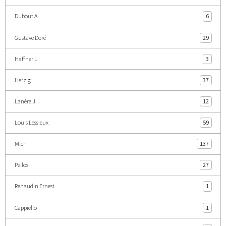
Dubout A.
6
Gustave Doré
29
Haffner L.
3
Herzig
37
Lanère J.
12
Louis Lessieux
59
Mich
137
Pellos
27
Renaudin Ernest
1
Cappiello
1