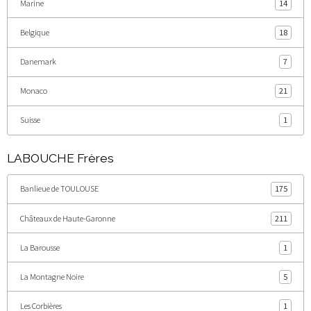
Marine
14
Belgique
18
Danemark
7
Monaco
21
Suisse
1
LABOUCHE Frères
Banlieue de TOULOUSE
175
Châteaux de Haute-Garonne
211
La Barousse
1
La Montagne Noire
5
Les Corbières
1