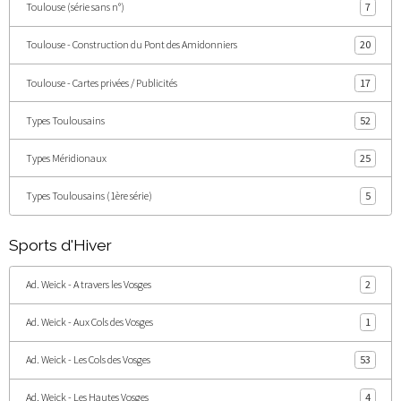
Toulouse (série sans n°)
7
Toulouse - Construction du Pont des Amidonniers
20
Toulouse - Cartes privées / Publicités
17
Types Toulousains
52
Types Méridionaux
25
Types Toulousains (1ère série)
5
Sports d'Hiver
Ad. Weick - A travers les Vosges
2
Ad. Weick - Aux Cols des Vosges
1
Ad. Weick - Les Cols des Vosges
53
Ad. Weick - Les Hautes Vosges
4