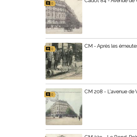
Cadot 84 - Avenue de V
0
CM - Après les émeutes 
0
CM 208 - L'avenue de Vi
0