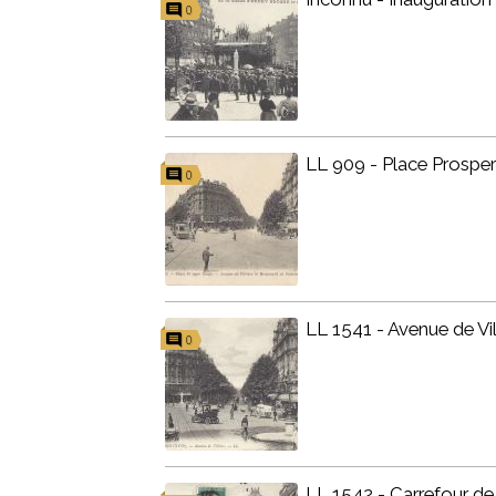
0
LL 909 - Place Prosper
0
LL 1541 - Avenue de Vil
0
LL 1542 - Carrefour de 