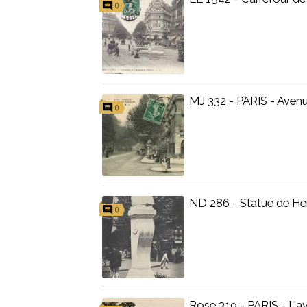
0
MJ 332 - PARIS - Avenue
0
ND 286 - Statue de Hen
0
Rose 319 - PARIS - L'a