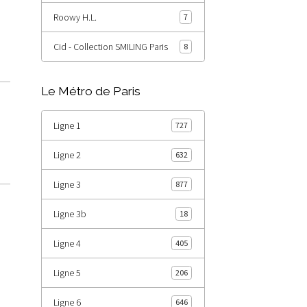
Roowy H.L.
7
Cid - Collection SMILING Paris
8
Le Métro de Paris
Ligne 1
727
Ligne 2
632
Ligne 3
877
Ligne 3b
18
Ligne 4
405
Ligne 5
206
Ligne 6
646