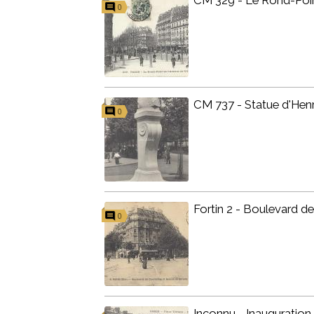
CM 329 - Le Rond-Point
0
CM 737 - Statue d'Henr
0
Fortin 2 - Boulevard de
0
Inconnu - Inauguration