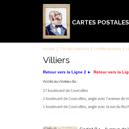
CARTES POSTALES
Accueil
CPA de collection
Le Métropolitain
L
Villiers
Retour vers la Ligne 2 ►
Retour vers la Li
Accès au niveau du :
27 boulevard de Courcelles
2 boulevard de Courcelles, angle avec l'avenue de Vil
1 boulevard de Courcelles, angle avec la rue du Roc