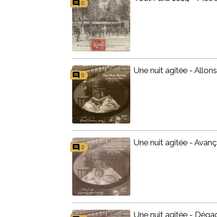
0
Une nuit agitée - Allon
0
Une nuit agitée - Avanç
0
Une nuit agitée - Dégag