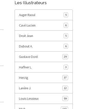
Les Illustrateurs
Auger Raoul
5
Cavé Lucien
6
Droit Jean
5
Dubout A.
6
Gustave Doré
29
Haffner L.
3
Herzig
37
Lanère J.
12
Louis Lessieux
59
Mich
137