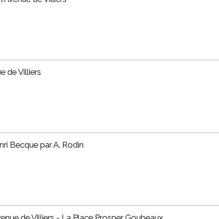
 de Villiers
ri Becque par A. Rodin
venue de Villiers - La Place Prosper Goubeaux