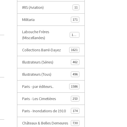
IRIS (Aviation)
11
Militaria
171
Labouche Frères
1402
(Miscellanées)
Collections Barré-Dayez
1621
Illustrateurs (Séries)
462
Illustrateurs (Tous)
496
Paris - par éditeurs..
1586
Paris - Les Cimetières
253
Paris - Inondations de 1910
174
Châteaux & Belles Demeures
730