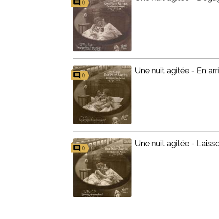
0
Une nuit agitée - En arr
0
Une nuit agitée - Laiss
0