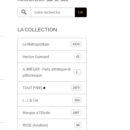
OK
LA COLLECTION
Le Métropolitain
4330
Hector Guimard
43
A. BRÉGER - Paris artistique et
203
pittoresque
TOUT PARIS ♣
2870
L. J. & Cie
950
Marque à l'Etoile
1867
ROSE (Aviation)
48