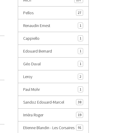
Pellos
27
Renaudin Ernest
1
Cappiello
1
Edouard Bernard
1
Géo Duval
1
Leroy
2
Paul Mohr
1
Sandoz Edouard-Marcel
38
Irriéra Roger
19
Etienne Blandin - Les Corsaires
91