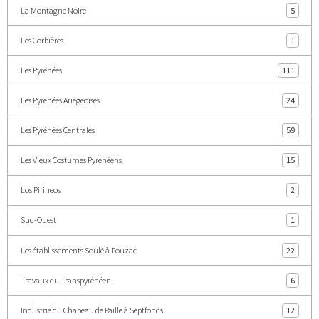
La Montagne Noire
5
Les Corbières
1
Les Pyrénées
111
Les Pyrénées Ariégeoises
24
Les Pyrénées Centrales
59
Les Vieux Costumes Pyrénéens
15
Los Pirineos
2
Sud-Ouest
1
Les établissements Soulé à Pouzac
22
Travaux du Transpyrénéen
6
Industrie du Chapeau de Paille à Septfonds
12