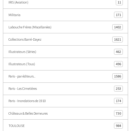
IRIS (Aviation)
11
Militaria
171
Labouche Frères (Miscellanées)
1402
Collections Barré-Dayez
1621
Illustrateurs (Séries)
462
Illustrateurs (Tous)
496
Paris - par éditeurs..
1586
Paris - Les Cimetières
253
Paris - Inondations de 1910
174
Châteaux & Belles Demeures
730
TOULOUSE
984