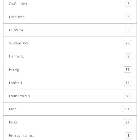
Cavé Lucien
6
Droit Jean
5
Dubout A.
6
Gustave Doré
29
Haffner L.
3
Herzig
37
Lanère J.
12
Louis Lessieux
59
Mich
137
Pellos
27
Renaudin Ernest
1