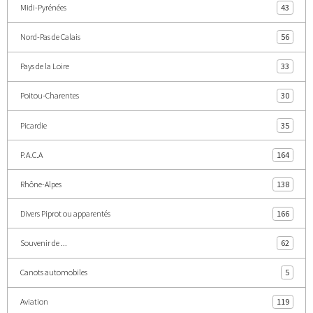
Midi-Pyrénées
43
Nord-Pas de Calais
56
Pays de la Loire
33
Poitou-Charentes
30
Picardie
35
P.A.C.A
164
Rhône-Alpes
138
Divers Piprot ou apparentés
166
Souvenir de ...
62
Canots automobiles
5
Aviation
119