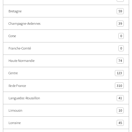
Bretagne
59
Champagne-Ardennes
39
Corse
0
Franche-Comté
0
Haute Normandie
74
Centre
123
Ile de France
310
Languedoc-Roussillon
41
Limousin
10
Lorraine
45