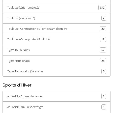
Toulouse (série numérotée)
631
Toulouse (série sans n°)
7
Toulouse - Construction du Pont des Amidonniers
20
Toulouse - Cartes privées / Publicités
17
Types Toulousains
52
Types Méridionaux
25
Types Toulousains (1ère série)
5
Sports d'Hiver
Ad. Weick - A travers les Vosges
2
Ad. Weick - Aux Cols des Vosges
1