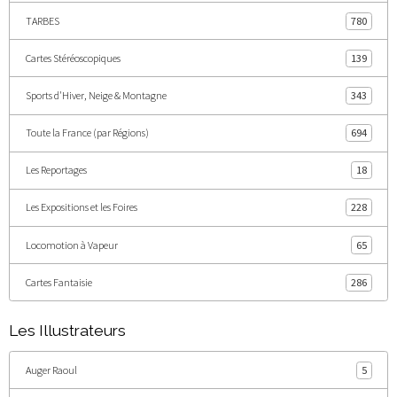
TARBES
780
Cartes Stéréoscopiques
139
Sports d'Hiver, Neige & Montagne
343
Toute la France (par Régions)
694
Les Reportages
18
Les Expositions et les Foires
228
Locomotion à Vapeur
65
Cartes Fantaisie
286
Les Illustrateurs
Auger Raoul
5