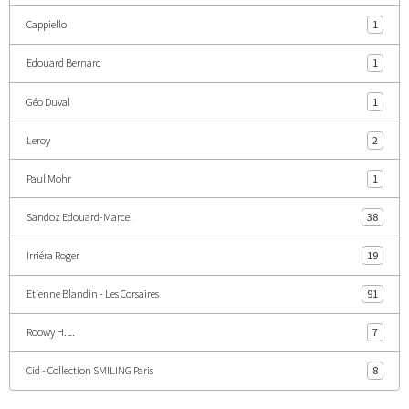
Cappiello
1
Edouard Bernard
1
Géo Duval
1
Leroy
2
Paul Mohr
1
Sandoz Edouard-Marcel
38
Irriéra Roger
19
Etienne Blandin - Les Corsaires
91
Roowy H.L.
7
Cid - Collection SMILING Paris
8