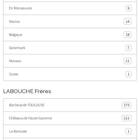
En Manoeuvres
6
Marine
14
Belgique
18
Danemark
7
Monaco
21
Suisse
1
LABOUCHE Frères
Banlieue de TOULOUSE
175
Châteaux de Haute-Garonne
211
La Barousse
1