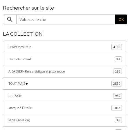
Rechercher sur le site
OK
LA COLLECTION
Le Métropolitain
4330
Hector Guimard
43
A. BRÉGER - Paris artistique et pittoresque
185
TOUT PARIS ♣
2870
L. J. & Cie
950
Marque à l'Etoile
1867
ROSE (Aviation)
48