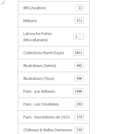
IRIS (Aviation)
11
Militaria
171
Labouche Frères
1402
(Miscellanées)
Collections Barré-Dayez
1621
Illustrateurs (Séries)
462
Illustrateurs (Tous)
496
Paris - par éditeurs..
1586
Paris - Les Cimetières
253
Paris - Inondations de 1910
174
Châteaux & Belles Demeures
730