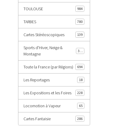
TOULOUSE
984
TARBES
780
Cartes Stéréoscopiques
139
Sports d'Hiver, Neige &
343
Montagne
Toute la France (par Régions)
694
Les Reportages
18
Les Expositions et les Foires
228
Locomotion à Vapeur
65
Cartes Fantaisie
286