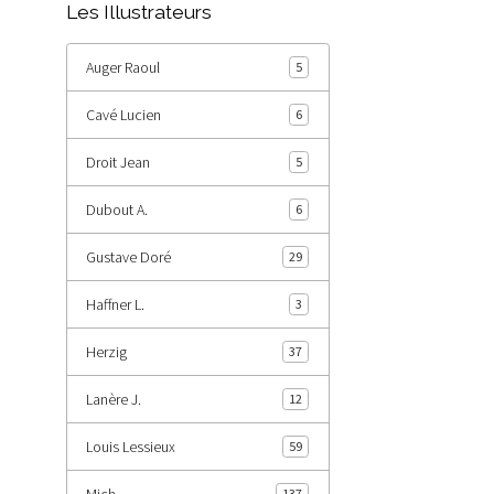
Les Illustrateurs
Auger Raoul
5
Cavé Lucien
6
Droit Jean
5
Dubout A.
6
Gustave Doré
29
Haffner L.
3
Herzig
37
Lanère J.
12
Louis Lessieux
59
Mich
137