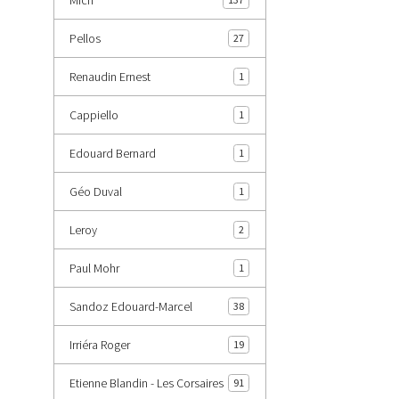
Pellos
27
Renaudin Ernest
1
Cappiello
1
Edouard Bernard
1
Géo Duval
1
Leroy
2
Paul Mohr
1
Sandoz Edouard-Marcel
38
Irriéra Roger
19
Etienne Blandin - Les Corsaires
91