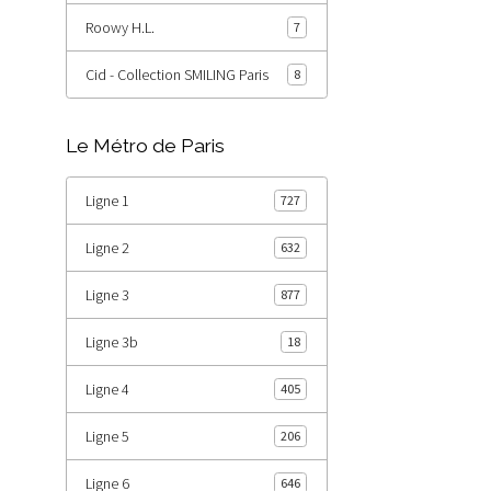
Roowy H.L.
7
Cid - Collection SMILING Paris
8
Le Métro de Paris
Ligne 1
727
Ligne 2
632
Ligne 3
877
Ligne 3b
18
Ligne 4
405
Ligne 5
206
Ligne 6
646