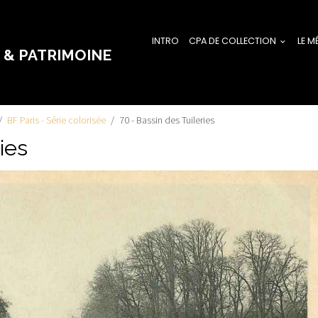
INTRO
CPA DE COLLECTION
LE M
 & PATRIMOINE
BF Paris - Série colorisée
70 - Bassin des Tuileries
ies