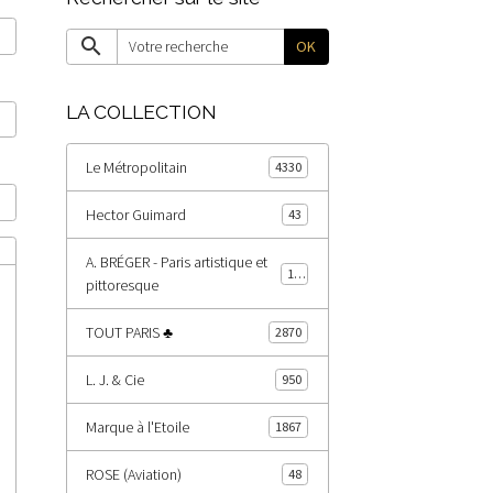
OK
LA COLLECTION
Le Métropolitain
4330
Hector Guimard
43
A. BRÉGER - Paris artistique et
185
pittoresque
TOUT PARIS ♣
2870
L. J. & Cie
950
Marque à l'Etoile
1867
ROSE (Aviation)
48