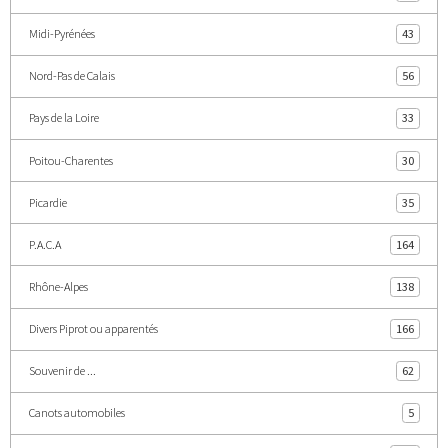
Midi-Pyrénées
43
Nord-Pas de Calais
56
Pays de la Loire
33
Poitou-Charentes
30
Picardie
35
P.A.C.A
164
Rhône-Alpes
138
Divers Piprot ou apparentés
166
Souvenir de ...
62
Canots automobiles
5