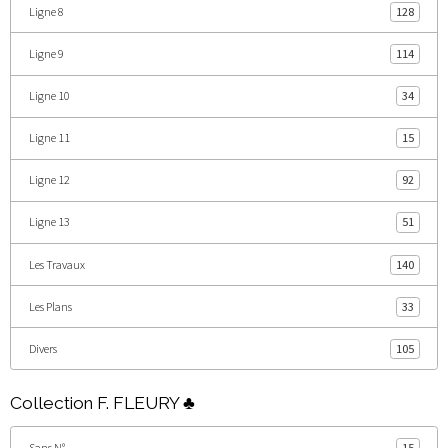
Ligne 8
128
Ligne 9
114
Ligne 10
34
Ligne 11
15
Ligne 12
92
Ligne 13
51
Les Travaux
140
Les Plans
33
Divers
105
Collection F. FLEURY ♣
Sans N°
15