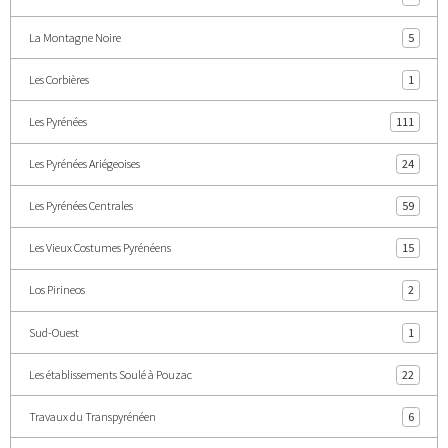
La Montagne Noire
5
Les Corbières
1
Les Pyrénées
111
Les Pyrénées Ariégeoises
24
Les Pyrénées Centrales
59
Les Vieux Costumes Pyrénéens
15
Los Pirineos
2
Sud-Ouest
1
Les établissements Soulé à Pouzac
22
Travaux du Transpyrénéen
6