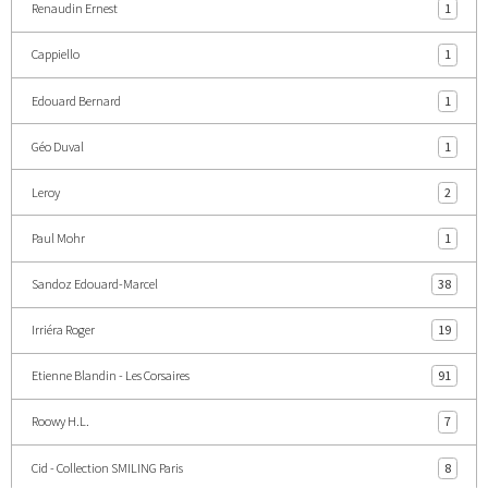
Renaudin Ernest
1
Cappiello
1
Edouard Bernard
1
Géo Duval
1
Leroy
2
Paul Mohr
1
Sandoz Edouard-Marcel
38
Irriéra Roger
19
Etienne Blandin - Les Corsaires
91
Roowy H.L.
7
Cid - Collection SMILING Paris
8