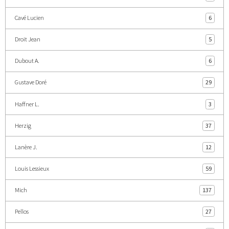
Cavé Lucien
6
Droit Jean
5
Dubout A.
6
Gustave Doré
29
Haffner L.
3
Herzig
37
Lanère J.
12
Louis Lessieux
59
Mich
137
Pellos
27