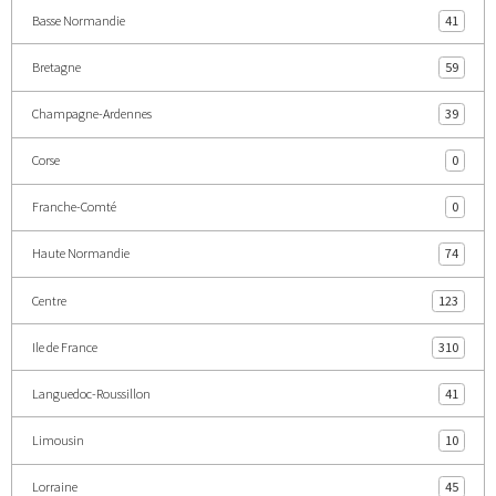
Basse Normandie
41
Bretagne
59
Champagne-Ardennes
39
Corse
0
Franche-Comté
0
Haute Normandie
74
Centre
123
Ile de France
310
Languedoc-Roussillon
41
Limousin
10
Lorraine
45