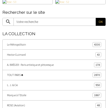
Rechercher sur le site
OK
LA COLLECTION
Le Métropolitain
4330
Hector Guimard
43
A. BRÉGER - Paris artistique et pittoresque
178
TOUT PARIS ♣
2870
L. J. & Cie
950
Marque à l'Etoile
1867
ROSE (Aviation)
48