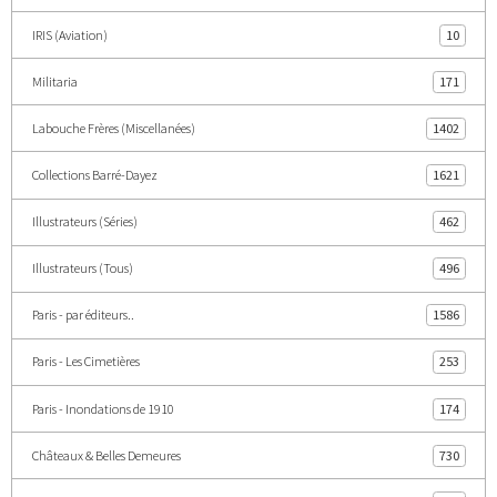
IRIS (Aviation)
10
Militaria
171
Labouche Frères (Miscellanées)
1402
Collections Barré-Dayez
1621
Illustrateurs (Séries)
462
Illustrateurs (Tous)
496
Paris - par éditeurs..
1586
Paris - Les Cimetières
253
Paris - Inondations de 1910
174
Châteaux & Belles Demeures
730