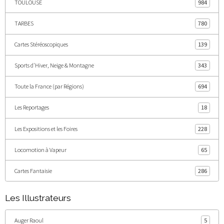
TOULOUSE
984
TARBES
780
Cartes Stéréoscopiques
139
Sports d'Hiver, Neige & Montagne
343
Toute la France (par Régions)
694
Les Reportages
18
Les Expositions et les Foires
228
Locomotion à Vapeur
65
Cartes Fantaisie
286
Les Illustrateurs
Auger Raoul
5