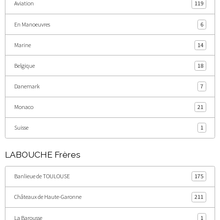
Aviation
119
En Manoeuvres
6
Marine
14
Belgique
18
Danemark
7
Monaco
21
Suisse
1
LABOUCHE Frères
Banlieue de TOULOUSE
175
Châteaux de Haute-Garonne
211
La Barousse
1