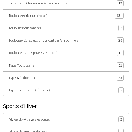
Industrie du Chapeau de Paille à Septfonds
12
Toulouse (série numérotée)
631
Toulouse (série sans n°)
7
Toulouse - Construction du Pont des Amidonniers
20
Toulouse - Cartes privées / Publicités
17
Types Toulousains
52
Types Méridionaux
25
Types Toulousains (1ère série)
5
Sports d'Hiver
Ad. Weick - A travers les Vosges
2
Ad. Weick - Aux Cols des Vosges
1