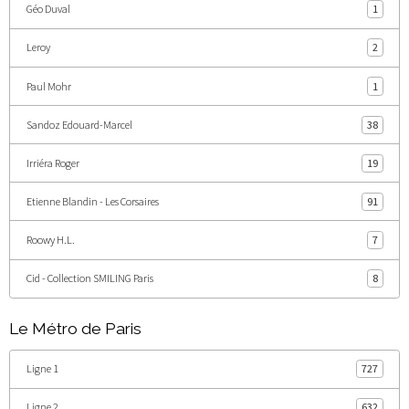
Géo Duval
1
Leroy
2
Paul Mohr
1
Sandoz Edouard-Marcel
38
Irriéra Roger
19
Etienne Blandin - Les Corsaires
91
Roowy H.L.
7
Cid - Collection SMILING Paris
8
Le Métro de Paris
Ligne 1
727
Ligne 2
632