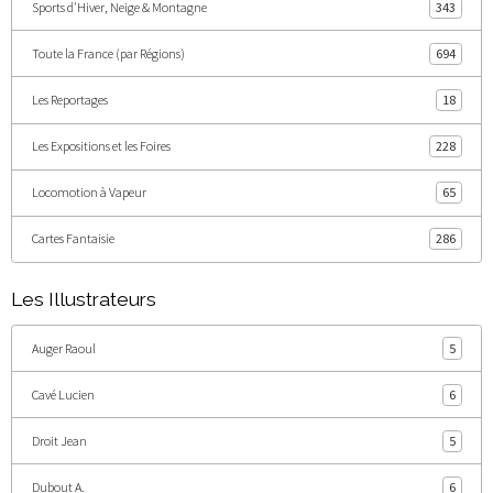
Sports d'Hiver, Neige & Montagne
343
Toute la France (par Régions)
694
Les Reportages
18
Les Expositions et les Foires
228
Locomotion à Vapeur
65
Cartes Fantaisie
286
Les Illustrateurs
Auger Raoul
5
Cavé Lucien
6
Droit Jean
5
Dubout A.
6