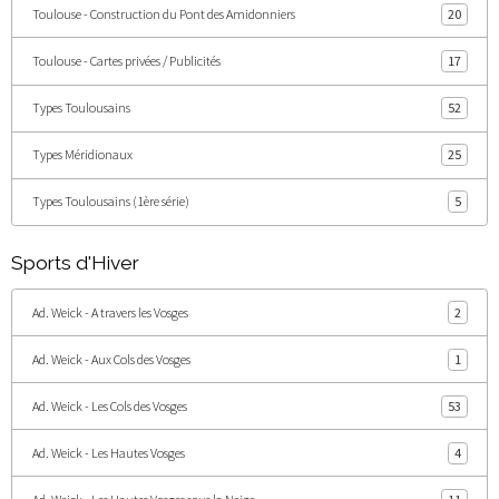
Toulouse - Construction du Pont des Amidonniers
20
Toulouse - Cartes privées / Publicités
17
Types Toulousains
52
Types Méridionaux
25
Types Toulousains (1ère série)
5
Sports d'Hiver
Ad. Weick - A travers les Vosges
2
Ad. Weick - Aux Cols des Vosges
1
Ad. Weick - Les Cols des Vosges
53
Ad. Weick - Les Hautes Vosges
4