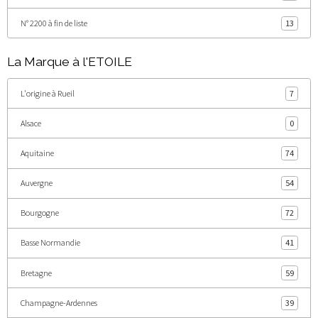
N° 2200 à fin de liste
13
La Marque à l'ETOILE
L'origine à Rueil
7
Alsace
0
Aquitaine
74
Auvergne
54
Bourgogne
72
Basse Normandie
41
Bretagne
59
Champagne-Ardennes
39