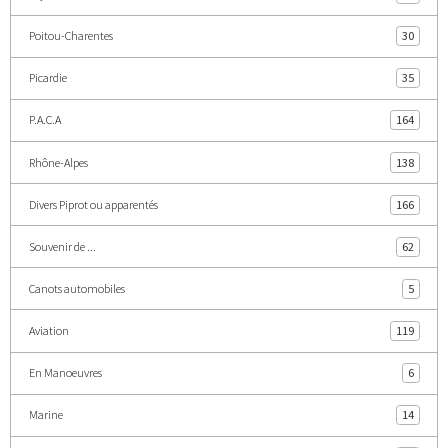
Poitou-Charentes
30
Picardie
35
P.A.C.A
164
Rhône-Alpes
138
Divers Piprot ou apparentés
166
Souvenir de ...
62
Canots automobiles
5
Aviation
119
En Manoeuvres
6
Marine
14