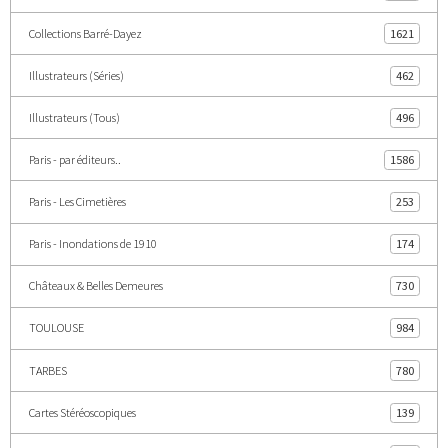
Collections Barré-Dayez
1621
Illustrateurs (Séries)
462
Illustrateurs (Tous)
496
Paris - par éditeurs..
1586
Paris - Les Cimetières
253
Paris - Inondations de 1910
174
Châteaux & Belles Demeures
730
TOULOUSE
984
TARBES
780
Cartes Stéréoscopiques
139