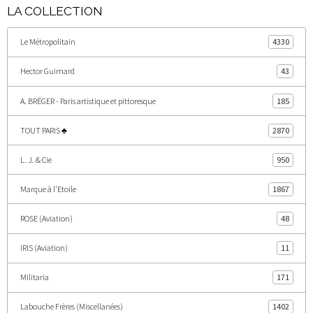
LA COLLECTION
Le Métropolitain
4330
Hector Guimard
43
A. BRÉGER - Paris artistique et pittoresque
185
TOUT PARIS ♣
2870
L. J. & Cie
950
Marque à l'Etoile
1867
ROSE (Aviation)
48
IRIS (Aviation)
11
Militaria
171
Labouche Frères (Miscellanées)
1402