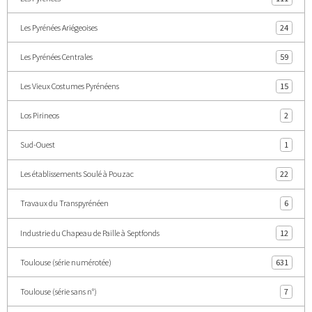
Les Pyrénées Ariégeoises
24
Les Pyrénées Centrales
59
Les Vieux Costumes Pyrénéens
15
Los Pirineos
2
Sud-Ouest
1
Les établissements Soulé à Pouzac
22
Travaux du Transpyrénéen
6
Industrie du Chapeau de Paille à Septfonds
12
Toulouse (série numérotée)
631
Toulouse (série sans n°)
7