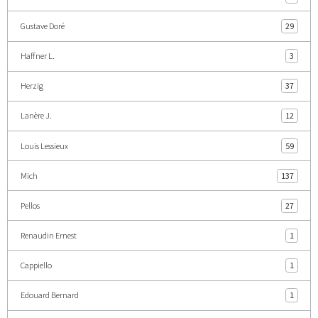
Gustave Doré
29
Haffner L.
3
Herzig
37
Lanère J.
12
Louis Lessieux
59
Mich
137
Pellos
27
Renaudin Ernest
1
Cappiello
1
Edouard Bernard
1