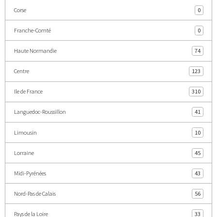
Corse
0
Franche-Comté
0
Haute Normandie
74
Centre
123
Ile de France
310
Languedoc-Roussillon
41
Limousin
10
Lorraine
45
Midi-Pyrénées
43
Nord-Pas de Calais
56
Pays de la Loire
33