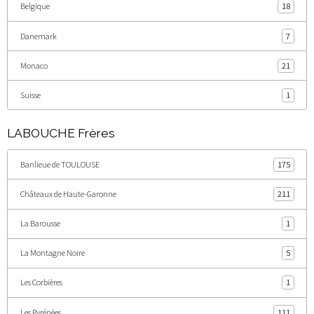
Belgique
18
Danemark
7
Monaco
21
Suisse
1
LABOUCHE Frères
Banlieue de TOULOUSE
175
Châteaux de Haute-Garonne
211
La Barousse
1
La Montagne Noire
5
Les Corbières
1
Les Pyrénées
111