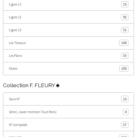
Ligne 11
15
Ligne 12
92
Ligne 13
51
Les Travaux
140
Les Plans
33
Divers
105
Collection F. FLEURY ♣
Sans N°
15
Série L (avec mention Tout Paris)
4
N° composés
37