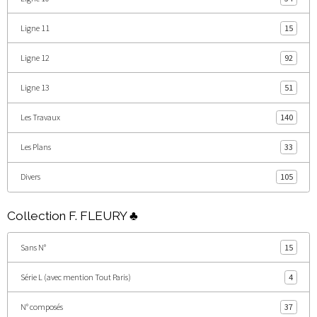
Ligne 11
15
Ligne 12
92
Ligne 13
51
Les Travaux
140
Les Plans
33
Divers
105
Collection F. FLEURY ♣
Sans N°
15
Série L (avec mention Tout Paris)
4
N° composés
37