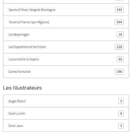
Sports d'Hiver, Neige & Montagne
343
Toute la France (par Régions)
694
Les Reportages
18
Les Expositions et les Foires
228
Locomotion à Vapeur
65
Cartes Fantaisie
286
Les Illustrateurs
Auger Raoul
5
Cavé Lucien
6
Droit Jean
5