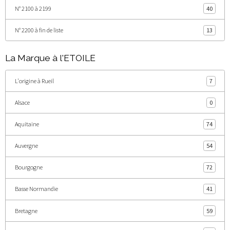
N° 2100 à 2199
40
N° 2200 à fin de liste
13
La Marque à l'ETOILE
L'origine à Rueil
7
Alsace
0
Aquitaine
74
Auvergne
54
Bourgogne
72
Basse Normandie
41
Bretagne
59