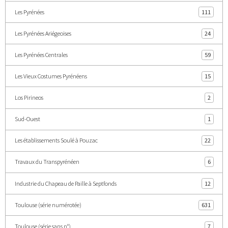
Les Pyrénées
111
Les Pyrénées Ariégeoises
24
Les Pyrénées Centrales
59
Les Vieux Costumes Pyrénéens
15
Los Pirineos
2
Sud-Ouest
1
Les établissements Soulé à Pouzac
22
Travaux du Transpyrénéen
6
Industrie du Chapeau de Paille à Septfonds
12
Toulouse (série numérotée)
631
Toulouse (série sans n°)
7