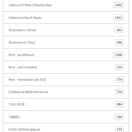
Labouche Frères (Miscellanées)
1402
Collections Barré-Dayez
1621
Illustrateurs (Séries)
462
Illustrateurs (Tous)
496
Paris - par éditeurs..
1586
Paris - Les Cimetières
253
Paris - Inondations de 1910
174
Châteaux & Belles Demeures
730
TOULOUSE
984
TARBES
780
Cartes Stéréoscopiques
139