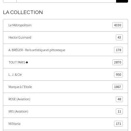
LA COLLECTION
Le Métropolitain
4330
Hector Guimard
43
A. BRÉGER - Paris artistique et pittoresque
178
TOUT PARIS ♣
2870
L. J. & Cie
950
Marque à l'Etoile
1867
ROSE (Aviation)
48
IRIS (Aviation)
11
Militaria
171