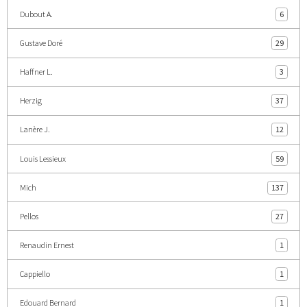
Dubout A.
6
Gustave Doré
29
Haffner L.
3
Herzig
37
Lanère J.
12
Louis Lessieux
59
Mich
137
Pellos
27
Renaudin Ernest
1
Cappiello
1
Edouard Bernard
1