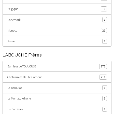
Belgique
18
Danemark
7
Monaco
21
Suisse
1
LABOUCHE Frères
Banlieue de TOULOUSE
175
Châteaux de Haute-Garonne
211
La Barousse
1
La Montagne Noire
5
Les Corbières
1