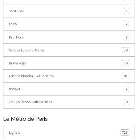
Géo Duval
1
Leroy
2
Paul Mohr
1
Sandoz Edouard-Marcel
38
Irriéra Roger
19
Etienne Blandin - Les Corsaires
91
Roowy H.L.
7
Cid - Collection SMILING Paris
8
Le Métro de Paris
Ligne 1
727