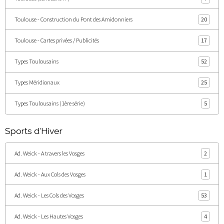
Toulouse - Construction du Pont des Amidonniers
20
Toulouse - Cartes privées / Publicités
17
Types Toulousains
52
Types Méridionaux
25
Types Toulousains (1ère série)
5
Sports d'Hiver
Ad. Weick - A travers les Vosges
2
Ad. Weick - Aux Cols des Vosges
1
Ad. Weick - Les Cols des Vosges
53
Ad. Weick - Les Hautes Vosges
4