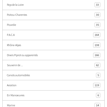
Pays de la Loire
33
Poitou-Charentes
30
Picardie
35
P.A.C.A
164
Rhône-Alpes
138
Divers Piprot ou apparentés
166
Souvenir de ...
62
Canots automobiles
5
Aviation
119
En Manoeuvres
6
Marine
14