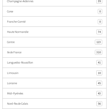
Champagne-Ardennes
39
Corse
0
Franche-Comté
0
Haute Normandie
74
Centre
123
Ile de France
310
Languedoc-Roussillon
41
Limousin
10
Lorraine
45
Midi-Pyrénées
43
Nord-Pas de Calais
56