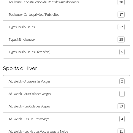
Toulouse - Construction du Pont des Amidonniers
20
Toulouse - Cartes privées / Publicités
17
Types Toulousains
52
Types Méridionaux
25
Types Toulousains (1ère série)
5
Sports d'Hiver
Ad. Weick - A travers les Vosges
2
Ad. Weick - Aux Cols des Vosges
1
Ad. Weick - Les Cols des Vosges
53
Ad. Weick - Les Hautes Vosges
4
Ad. Weick - Les Hautes Vosges sous la Neige
11