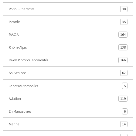
Poitou-Charentes
30
Picardie
35
P.A.C.A
164
Rhône-Alpes
138
Divers Piprot ou apparentés
166
Souvenir de ...
62
Canots automobiles
5
Aviation
119
En Manoeuvres
6
Marine
14