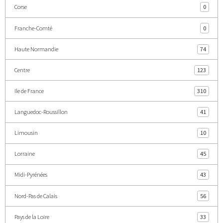
Corse
0
Franche-Comté
0
Haute Normandie
74
Centre
123
Ile de France
310
Languedoc-Roussillon
41
Limousin
10
Lorraine
45
Midi-Pyrénées
43
Nord-Pas de Calais
56
Pays de la Loire
33