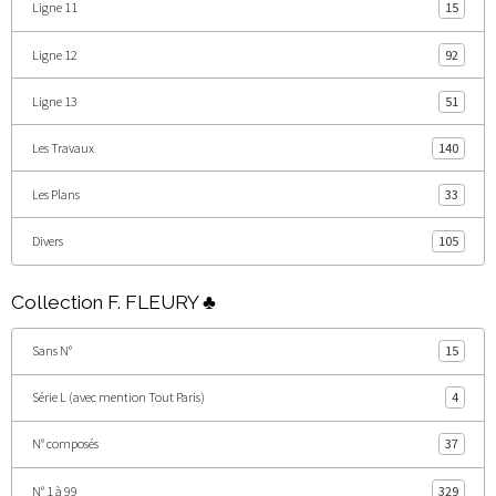
Ligne 11
15
Ligne 12
92
Ligne 13
51
Les Travaux
140
Les Plans
33
Divers
105
Collection F. FLEURY ♣
Sans N°
15
Série L (avec mention Tout Paris)
4
N° composés
37
N° 1 à 99
329