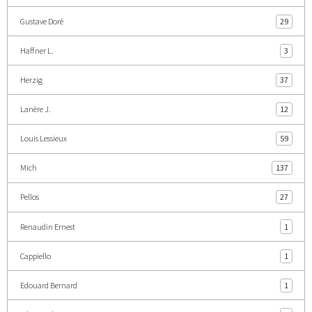
Gustave Doré
29
Haffner L.
3
Herzig
37
Lanère J.
12
Louis Lessieux
59
Mich
137
Pellos
27
Renaudin Ernest
1
Cappiello
1
Edouard Bernard
1