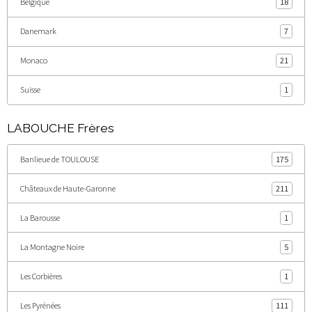
Belgique
18
Danemark
7
Monaco
21
Suisse
1
LABOUCHE Frères
Banlieue de TOULOUSE
175
Châteaux de Haute-Garonne
211
La Barousse
1
La Montagne Noire
5
Les Corbières
1
Les Pyrénées
111