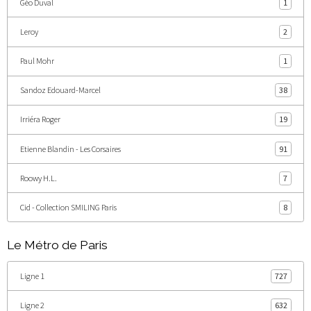
Géo Duval
1
Leroy
2
Paul Mohr
1
Sandoz Edouard-Marcel
38
Irriéra Roger
19
Etienne Blandin - Les Corsaires
91
Roowy H.L.
7
Cid - Collection SMILING Paris
8
Le Métro de Paris
Ligne 1
727
Ligne 2
632