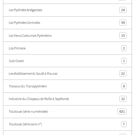
Les Pyrénées Ariégeoises
24
Les Pyrénées Centrales
59
Les Vieux Costumes Pyrénéens
15
Los Pirineos
2
Sud-Ouest
1
Les établissements Soulé à Pouzac
22
Travaux du Transpyrénéen
6
Industrie du Chapeau de Paille à Septfonds
12
Toulouse (série numérotée)
631
Toulouse (série sans n°)
7