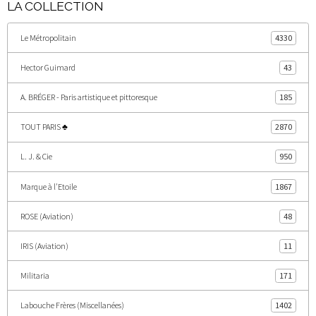
LA COLLECTION
Le Métropolitain
4330
Hector Guimard
43
A. BRÉGER - Paris artistique et pittoresque
185
TOUT PARIS ♣
2870
L. J. & Cie
950
Marque à l'Etoile
1867
ROSE (Aviation)
48
IRIS (Aviation)
11
Militaria
171
Labouche Frères (Miscellanées)
1402