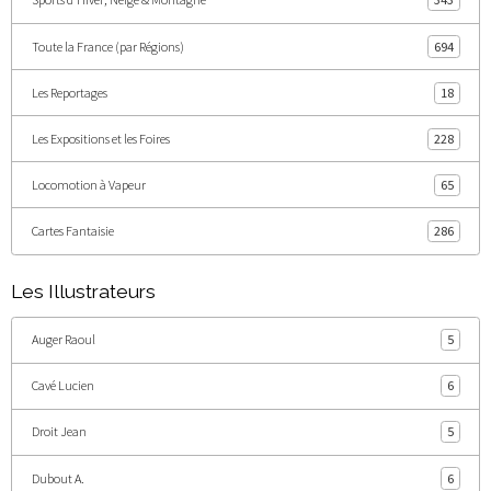
Toute la France (par Régions)
694
Les Reportages
18
Les Expositions et les Foires
228
Locomotion à Vapeur
65
Cartes Fantaisie
286
Les Illustrateurs
Auger Raoul
5
Cavé Lucien
6
Droit Jean
5
Dubout A.
6