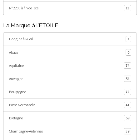
N° 2200 à fin de liste
13
La Marque à l'ETOILE
L'origine à Rueil
7
Alsace
0
Aquitaine
74
Auvergne
54
Bourgogne
72
Basse Normandie
41
Bretagne
59
Champagne-Ardennes
39