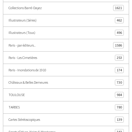
Collections Barré-Dayez
1621
Illustrateurs (Séries)
462
Illustrateurs (Tous)
496
Paris - par éditeurs..
1586
Paris - Les Cimetières
253
Paris - Inondations de 1910
174
Châteaux & Belles Demeures
730
TOULOUSE
984
TARBES
780
Cartes Stéréoscopiques
139
Sports d'Hiver, Neige & Montagne
343