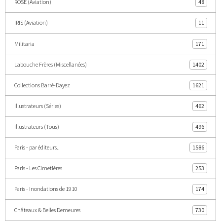
ROSE (Aviation)
48
IRIS (Aviation)
11
Militaria
171
Labouche Frères (Miscellanées)
1402
Collections Barré-Dayez
1621
Illustrateurs (Séries)
462
Illustrateurs (Tous)
496
Paris - par éditeurs..
1586
Paris - Les Cimetières
253
Paris - Inondations de 1910
174
Châteaux & Belles Demeures
730