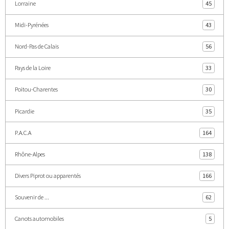
Lorraine
45
Midi-Pyrénées
43
Nord-Pas de Calais
56
Pays de la Loire
33
Poitou-Charentes
30
Picardie
35
P.A.C.A
164
Rhône-Alpes
138
Divers Piprot ou apparentés
166
Souvenir de ...
62
Canots automobiles
5