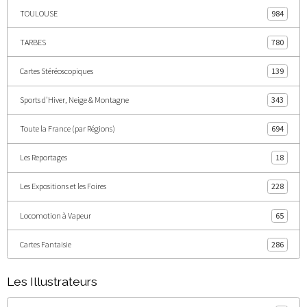
TOULOUSE
984
TARBES
780
Cartes Stéréoscopiques
139
Sports d'Hiver, Neige & Montagne
343
Toute la France (par Régions)
694
Les Reportages
18
Les Expositions et les Foires
228
Locomotion à Vapeur
65
Cartes Fantaisie
286
Les Illustrateurs