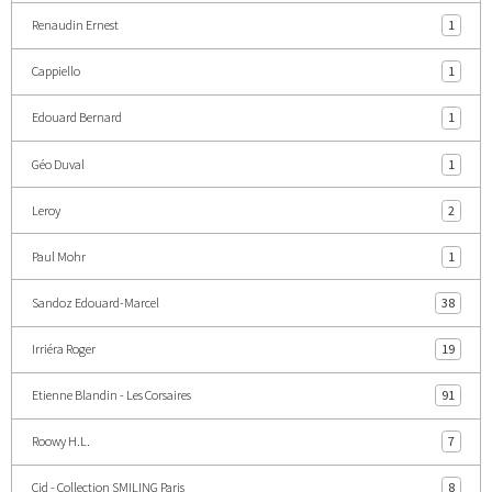
Renaudin Ernest
1
Cappiello
1
Edouard Bernard
1
Géo Duval
1
Leroy
2
Paul Mohr
1
Sandoz Edouard-Marcel
38
Irriéra Roger
19
Etienne Blandin - Les Corsaires
91
Roowy H.L.
7
Cid - Collection SMILING Paris
8