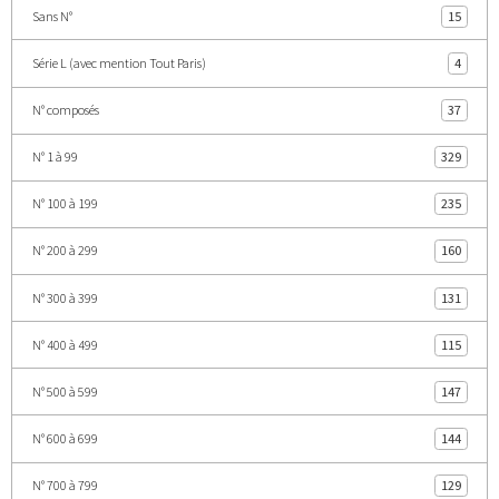
Sans N°
15
Série L (avec mention Tout Paris)
4
N° composés
37
N° 1 à 99
329
N° 100 à 199
235
N° 200 à 299
160
N° 300 à 399
131
N° 400 à 499
115
N° 500 à 599
147
N° 600 à 699
144
N° 700 à 799
129