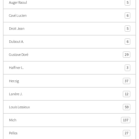
Auger Raoul
5
Cavé Lucien
6
Droit Jean
5
Dubout A.
6
Gustave Doré
29
Haffner L.
3
Herzig
37
Lanère J.
12
Louis Lessieux
59
Mich
137
Pellos
27