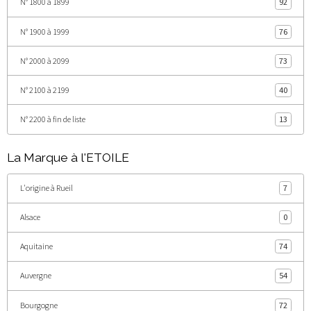
N° 1800 à 1899
92
N° 1900 à 1999
76
N° 2000 à 2099
73
N° 2100 à 2199
40
N° 2200 à fin de liste
13
La Marque à l'ETOILE
L'origine à Rueil
7
Alsace
0
Aquitaine
74
Auvergne
54
Bourgogne
72