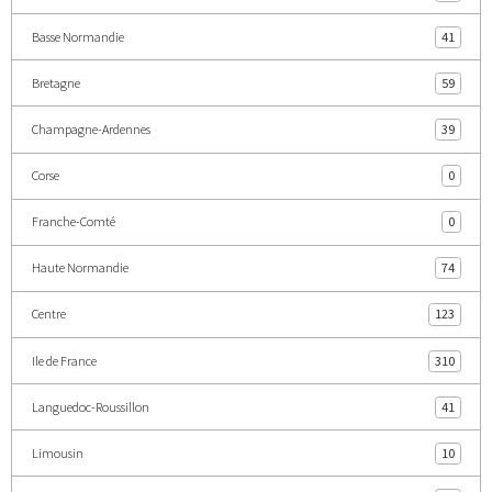
Basse Normandie
41
Bretagne
59
Champagne-Ardennes
39
Corse
0
Franche-Comté
0
Haute Normandie
74
Centre
123
Ile de France
310
Languedoc-Roussillon
41
Limousin
10