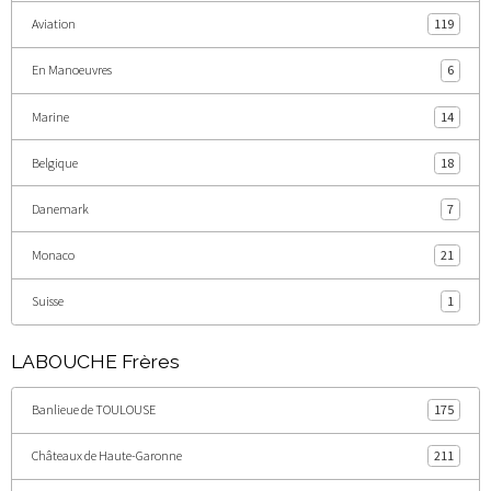
Aviation
119
En Manoeuvres
6
Marine
14
Belgique
18
Danemark
7
Monaco
21
Suisse
1
LABOUCHE Frères
Banlieue de TOULOUSE
175
Châteaux de Haute-Garonne
211