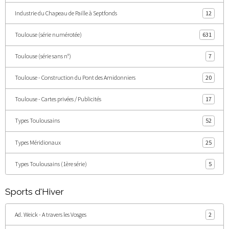
Industrie du Chapeau de Paille à Septfonds
12
Toulouse (série numérotée)
631
Toulouse (série sans n°)
7
Toulouse - Construction du Pont des Amidonniers
20
Toulouse - Cartes privées / Publicités
17
Types Toulousains
52
Types Méridionaux
25
Types Toulousains (1ère série)
5
Sports d'Hiver
Ad. Weick - A travers les Vosges
2