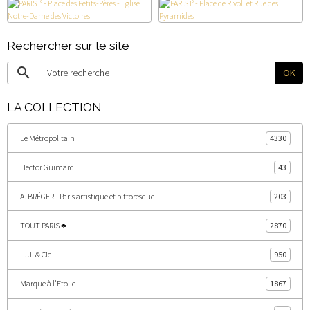
Rechercher sur le site
OK
LA COLLECTION
Le Métropolitain
4330
Hector Guimard
43
A. BRÉGER - Paris artistique et pittoresque
203
TOUT PARIS ♣
2870
L. J. & Cie
950
Marque à l'Etoile
1867