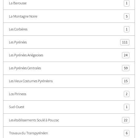
La Barousse
1
La Montagne Noire
5
Les Corbières
1
Les Pyrénées
111
Les Pyrénées Ariégeoises
24
Les Pyrénées Centrales
59
Les Vieux Costumes Pyrénéens
15
Los Pirineos
2
Sud-Ouest
1
Les établissements Soulé à Pouzac
22
Travaux du Transpyrénéen
6