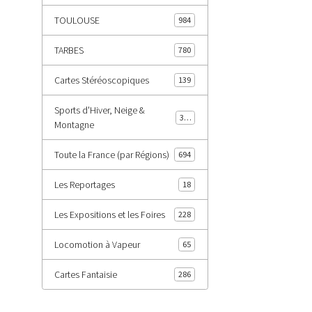
TOULOUSE
984
TARBES
780
Cartes Stéréoscopiques
139
Sports d'Hiver, Neige &
343
Montagne
Toute la France (par Régions)
694
Les Reportages
18
Les Expositions et les Foires
228
Locomotion à Vapeur
65
Cartes Fantaisie
286