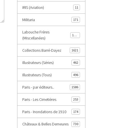
IRIS (Aviation)
11
Militaria
171
Labouche Frères
1402
(Miscellanées)
Collections Barré-Dayez
1621
Illustrateurs (Séries)
462
Illustrateurs (Tous)
496
Paris - par éditeurs..
1586
Paris - Les Cimetières
253
Paris - Inondations de 1910
174
Châteaux & Belles Demeures
730