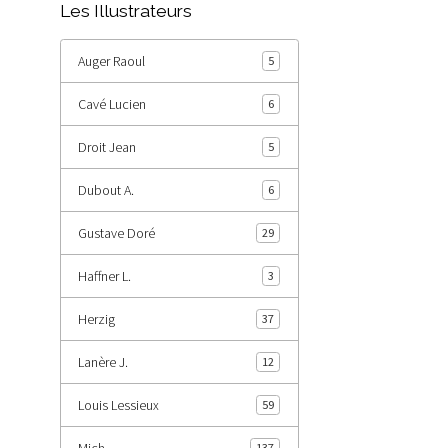
Les Illustrateurs
Auger Raoul
5
Cavé Lucien
6
Droit Jean
5
Dubout A.
6
Gustave Doré
29
Haffner L.
3
Herzig
37
Lanère J.
12
Louis Lessieux
59
Mich
137