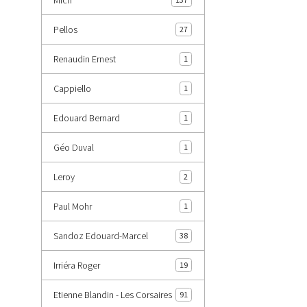
Pellos
27
Renaudin Ernest
1
Cappiello
1
Edouard Bernard
1
Géo Duval
1
Leroy
2
Paul Mohr
1
Sandoz Edouard-Marcel
38
Irriéra Roger
19
Etienne Blandin - Les Corsaires
91