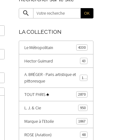
OK
LA COLLECTION
Le Métropolitain
4330
Hector Guimard
43
A. BRÉGER - Paris artistique et
178
pittoresque
TOUT PARIS ♣
2870
L. J. & Cie
950
Marque à l'Etoile
1867
ROSE (Aviation)
48