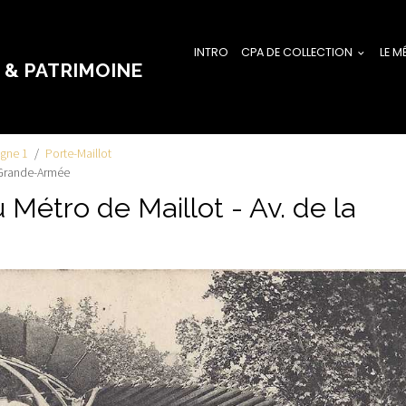
INTRO
CPA DE COLLECTION
LE M
 & PATRIMOINE
igne 1
Porte-Maillot
a Grande-Armée
 Métro de Maillot - Av. de la