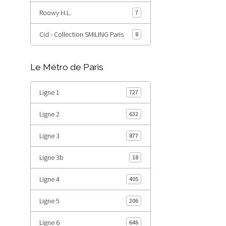
Roowy H.L.
7
Cid - Collection SMILING Paris
8
Le Métro de Paris
Ligne 1
727
Ligne 2
632
Ligne 3
877
Ligne 3b
18
Ligne 4
405
Ligne 5
206
Ligne 6
646