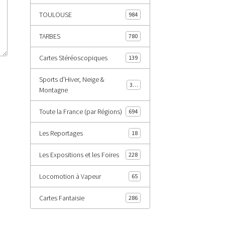
TOULOUSE
984
TARBES
780
Cartes Stéréoscopiques
139
Sports d'Hiver, Neige &
343
Montagne
Toute la France (par Régions)
694
Les Reportages
18
Les Expositions et les Foires
228
Locomotion à Vapeur
65
Cartes Fantaisie
286