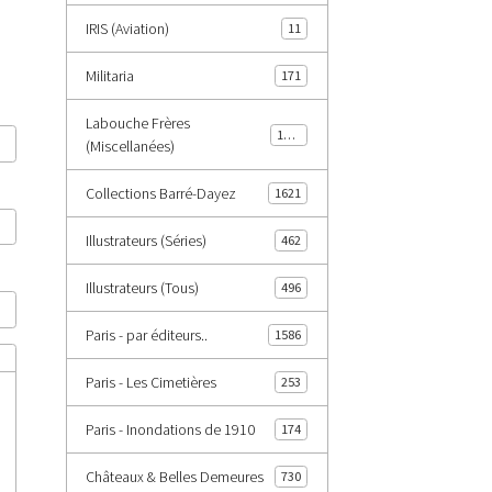
IRIS (Aviation)
11
Militaria
171
Labouche Frères
1402
(Miscellanées)
Collections Barré-Dayez
1621
Illustrateurs (Séries)
462
Illustrateurs (Tous)
496
Paris - par éditeurs..
1586
Paris - Les Cimetières
253
Paris - Inondations de 1910
174
Châteaux & Belles Demeures
730