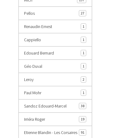
Pellos
27
Renaudin Ernest
1
Cappiello
1
Edouard Bernard
1
Géo Duval
1
Leroy
2
Paul Mohr
1
Sandoz Edouard-Marcel
38
Irriéra Roger
19
Etienne Blandin - Les Corsaires
91