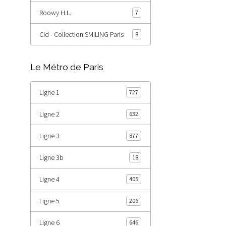
Roowy H.L.
7
Cid - Collection SMILING Paris
8
Le Métro de Paris
Ligne 1
727
Ligne 2
632
Ligne 3
877
Ligne 3b
18
Ligne 4
405
Ligne 5
206
Ligne 6
646