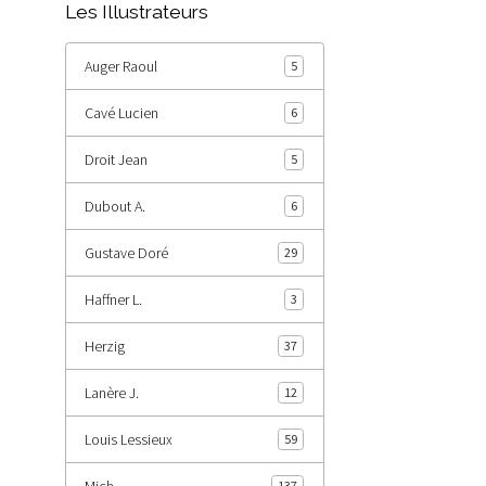
Les Illustrateurs
Auger Raoul
5
Cavé Lucien
6
Droit Jean
5
Dubout A.
6
Gustave Doré
29
Haffner L.
3
Herzig
37
Lanère J.
12
Louis Lessieux
59
Mich
137