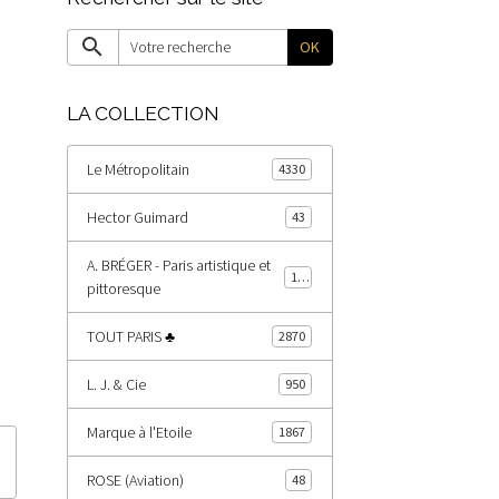
OK
LA COLLECTION
Le Métropolitain
4330
Hector Guimard
43
A. BRÉGER - Paris artistique et
178
pittoresque
TOUT PARIS ♣
2870
L. J. & Cie
950
Marque à l'Etoile
1867
ROSE (Aviation)
48