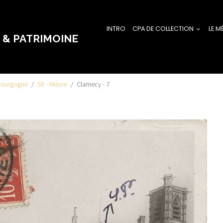
INTRO
CPA DE COLLECTION
LE M
 & PATRIMOINE
Bourgogne
58 - Nièvre
Clamecy - 7