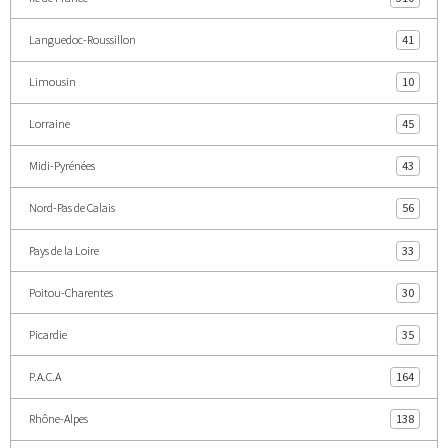
Languedoc-Roussillon
41
Limousin
10
Lorraine
45
Midi-Pyrénées
43
Nord-Pas de Calais
56
Pays de la Loire
33
Poitou-Charentes
30
Picardie
35
P.A.C.A
164
Rhône-Alpes
138