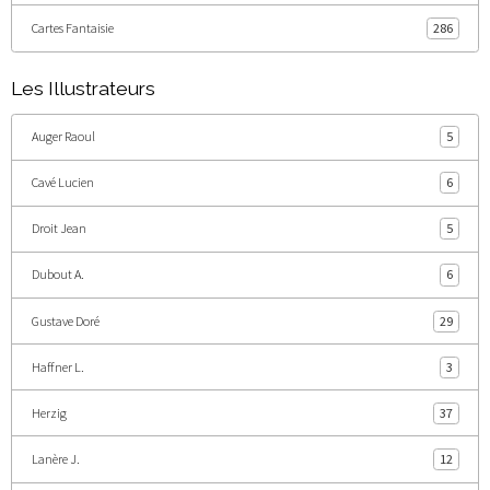
Cartes Fantaisie
286
Les Illustrateurs
Auger Raoul
5
Cavé Lucien
6
Droit Jean
5
Dubout A.
6
Gustave Doré
29
Haffner L.
3
Herzig
37
Lanère J.
12