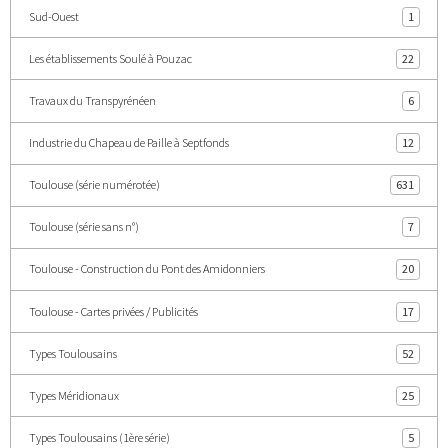
Sud-Ouest
1
Les établissements Soulé à Pouzac
22
Travaux du Transpyrénéen
6
Industrie du Chapeau de Paille à Septfonds
12
Toulouse (série numérotée)
631
Toulouse (série sans n°)
7
Toulouse - Construction du Pont des Amidonniers
20
Toulouse - Cartes privées / Publicités
17
Types Toulousains
52
Types Méridionaux
25
Types Toulousains (1ère série)
5