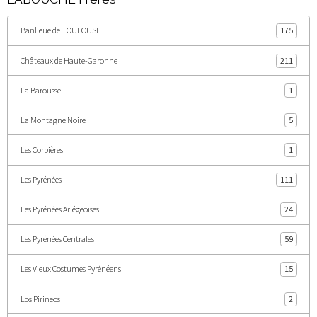
Banlieue de TOULOUSE
175
Châteaux de Haute-Garonne
211
La Barousse
1
La Montagne Noire
5
Les Corbières
1
Les Pyrénées
111
Les Pyrénées Ariégeoises
24
Les Pyrénées Centrales
59
Les Vieux Costumes Pyrénéens
15
Los Pirineos
2