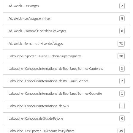
Ad. Weick - Les Vosges
2
Ad. Weick - Les Vosges en Hiver
8
Ad. Weick - Saison d'Hiver dans les Vosges
8
Ad. Weick - Semaine d'Hiver des Vosges
73
Labouche - Sports d'Hiver à Luchon-Superbagnères
20
Labouche - Concours International de Pau-Eaux·Bonnes-Cauterets
3
Labouche - Concours International de Pau-Eaux·Bonnes
2
Labouche - Concours International de Pau-Eaux·Bonnes-Gourette
1
Labouche - Concours International de Skis
1
Labouche - Concours de Skis de Payolle
0
Labouche - Les Sports d'Hiver dans les Pyrénées
39