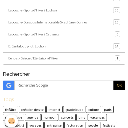
Labouche - Sports d'Hiver à Luchon
30
Labouche- Concours International de Skis d'Eaux-Bonnes
15
Labouche - Sports d'Hiver à Cauterets
0
B. Cantaloup phot. Luchon
14
Benoist - Saison d'Eté-Saison d'Hiver
1
Rechercher
OK
Tags
théâtre
création de site
internet
guadeloupe
culture
paris
martinique
agenda
humour
concerts
bing
vacances
comptabilité
voyages
entreprise
facturation
google
festivals