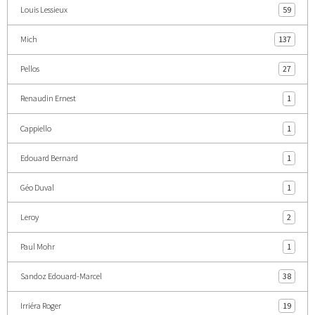
Louis Lessieux
59
Mich
137
Pellos
27
Renaudin Ernest
1
Cappiello
1
Edouard Bernard
1
Géo Duval
1
Leroy
2
Paul Mohr
1
Sandoz Edouard-Marcel
38
Irriéra Roger
19