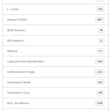
L. J. & Cie
950
Marque à l'Etoile
1867
ROSE (Aviation)
48
IRIS (Aviation)
11
Militaria
171
Labouche Frères (Miscellanées)
1402
Collections Barré-Dayez
1621
Illustrateurs (Séries)
462
Illustrateurs (Tous)
496
Paris - par éditeurs..
1586