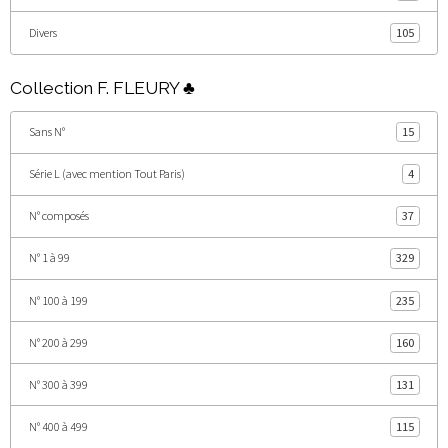
Divers
105
Collection F. FLEURY ♣
Sans N°
15
Série L (avec mention Tout Paris)
4
N° composés
37
N° 1 à 99
329
N° 100 à 199
235
N° 200 à 299
160
N° 300 à 399
131
N° 400 à 499
115