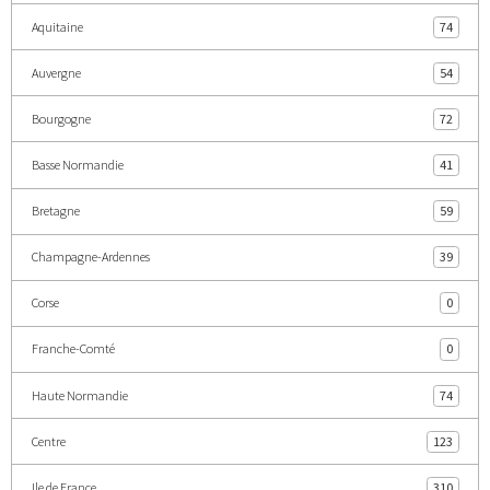
Aquitaine
74
Auvergne
54
Bourgogne
72
Basse Normandie
41
Bretagne
59
Champagne-Ardennes
39
Corse
0
Franche-Comté
0
Haute Normandie
74
Centre
123
Ile de France
310