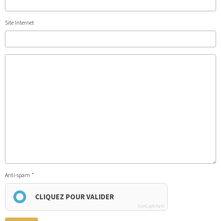
Site Internet
Anti-spam
CLIQUEZ POUR VALIDER
IconCaptcha ©