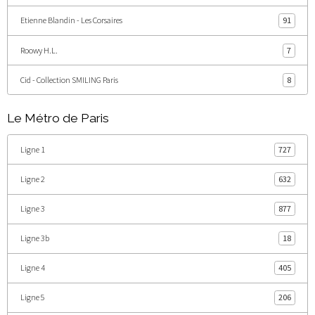
Etienne Blandin - Les Corsaires
91
Roowy H.L.
7
Cid - Collection SMILING Paris
8
Le Métro de Paris
Ligne 1
727
Ligne 2
632
Ligne 3
877
Ligne 3b
18
Ligne 4
405
Ligne 5
206