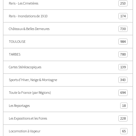
Paris - Les Cimetières
253
Paris - Inondations de 1910
174
Châteaux & Belles Demeures
730
TOULOUSE
984
TARBES
780
Cartes Stéréoscopiques
139
Sports d'Hiver, Neige & Montagne
343
Toute la France (par Régions)
694
Les Reportages
18
Les Expositions et les Foires
228
Locomotion à Vapeur
65