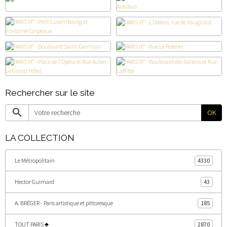
Rechercher sur le site
OK
LA COLLECTION
Le Métropolitain
4330
Hector Guimard
43
A. BRÉGER - Paris artistique et pittoresque
185
TOUT PARIS ♣
2870