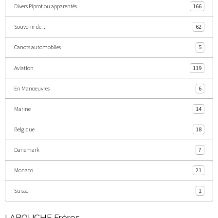
Divers Piprot ou apparentés
166
Souvenir de ...
62
Canots automobiles
5
Aviation
119
En Manoeuvres
6
Marine
14
Belgique
18
Danemark
7
Monaco
21
Suisse
1
LABOUCHE Frères