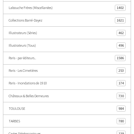
Labouche Frères (Miscellanées)
1402
Collections Barré-Dayez
1621
Illustrateurs (Séries)
462
Illustrateurs (Tous)
496
Paris - par éditeurs..
1586
Paris - Les Cimetières
253
Paris - Inondations de 1910
174
Châteaux & Belles Demeures
730
TOULOUSE
984
TARBES
780
Cartes Stéréoscopiques
139