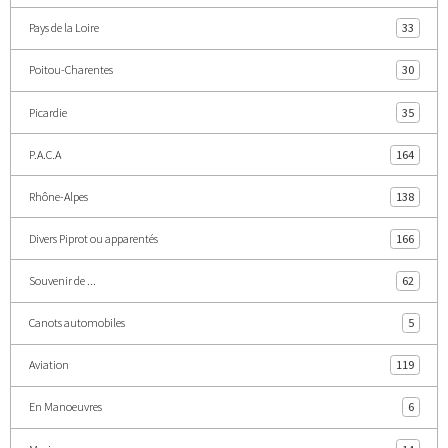
Pays de la Loire
33
Poitou-Charentes
30
Picardie
35
P.A.C.A
164
Rhône-Alpes
138
Divers Piprot ou apparentés
166
Souvenir de ...
62
Canots automobiles
5
Aviation
119
En Manoeuvres
6