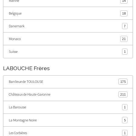
Marine
14
Belgique
18
Danemark
7
Monaco
21
Suisse
1
LABOUCHE Frères
Banlieue de TOULOUSE
175
Châteaux de Haute-Garonne
211
La Barousse
1
La Montagne Noire
5
Les Corbières
1