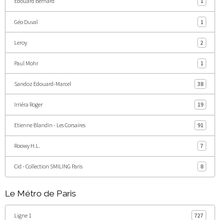
Edouard Bernard
1
Géo Duval
1
Leroy
2
Paul Mohr
1
Sandoz Edouard-Marcel
38
Irriéra Roger
19
Etienne Blandin - Les Corsaires
91
Roowy H.L.
7
Cid - Collection SMILING Paris
8
Le Métro de Paris
Ligne 1
727