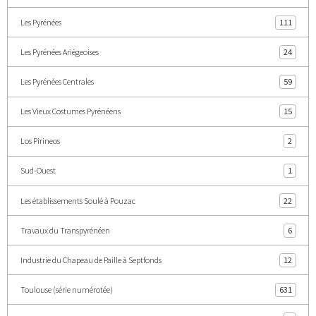
Les Pyrénées
111
Les Pyrénées Ariégeoises
24
Les Pyrénées Centrales
59
Les Vieux Costumes Pyrénéens
15
Los Pirineos
2
Sud-Ouest
1
Les établissements Soulé à Pouzac
22
Travaux du Transpyrénéen
6
Industrie du Chapeau de Paille à Septfonds
12
Toulouse (série numérotée)
631