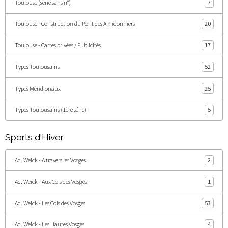
Toulouse (série sans n°)
7
Toulouse - Construction du Pont des Amidonniers
20
Toulouse - Cartes privées / Publicités
17
Types Toulousains
52
Types Méridionaux
25
Types Toulousains (1ère série)
5
Sports d'Hiver
Ad. Weick - A travers les Vosges
2
Ad. Weick - Aux Cols des Vosges
1
Ad. Weick - Les Cols des Vosges
53
Ad. Weick - Les Hautes Vosges
4