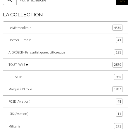
LA COLLECTION
Le Métropolitain
4330
Hector Guimard
43
A. BRÉGER - Paris artistique et pittoresque
185
TOUT PARIS ♣
2870
L. J. & Cie
950
Marque à l'Etoile
1867
ROSE (Aviation)
48
IRIS (Aviation)
11
Militaria
171