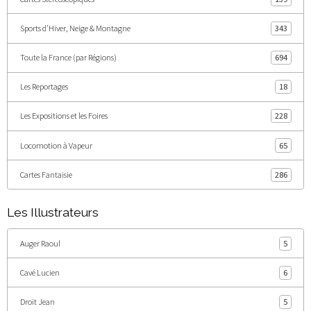
Sports d'Hiver, Neige & Montagne
343
Toute la France (par Régions)
694
Les Reportages
18
Les Expositions et les Foires
228
Locomotion à Vapeur
65
Cartes Fantaisie
286
Les Illustrateurs
Auger Raoul
5
Cavé Lucien
6
Droit Jean
5