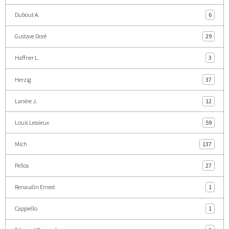
Dubout A.
6
Gustave Doré
29
Haffner L.
3
Herzig
37
Lanère J.
12
Louis Lessieux
59
Mich
137
Pellos
27
Renaudin Ernest
1
Cappiello
1