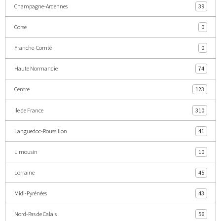
Champagne-Ardennes
39
Corse
0
Franche-Comté
0
Haute Normandie
74
Centre
123
Ile de France
310
Languedoc-Roussillon
41
Limousin
10
Lorraine
45
Midi-Pyrénées
43
Nord-Pas de Calais
56