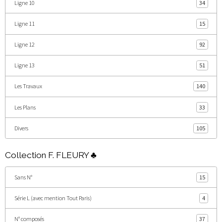
Ligne 10
34
Ligne 11
15
Ligne 12
92
Ligne 13
51
Les Travaux
140
Les Plans
33
Divers
105
Collection F. FLEURY ♣
Sans N°
15
Série L (avec mention Tout Paris)
4
N° composés
37