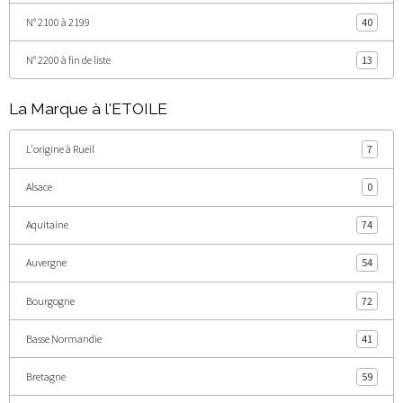
N° 2100 à 2199
40
N° 2200 à fin de liste
13
La Marque à l'ETOILE
L'origine à Rueil
7
Alsace
0
Aquitaine
74
Auvergne
54
Bourgogne
72
Basse Normandie
41
Bretagne
59