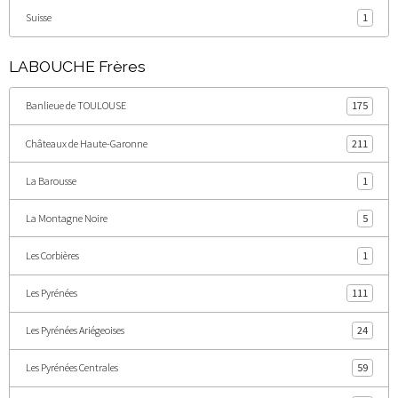
Suisse
1
LABOUCHE Frères
Banlieue de TOULOUSE
175
Châteaux de Haute-Garonne
211
La Barousse
1
La Montagne Noire
5
Les Corbières
1
Les Pyrénées
111
Les Pyrénées Ariégeoises
24
Les Pyrénées Centrales
59