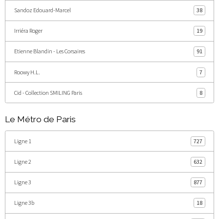
Sandoz Edouard-Marcel
38
Irriéra Roger
19
Etienne Blandin - Les Corsaires
91
Roowy H.L.
7
Cid - Collection SMILING Paris
8
Le Métro de Paris
Ligne 1
727
Ligne 2
632
Ligne 3
877
Ligne 3b
18