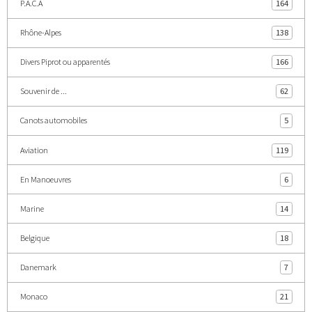
P.A.C.A
164
Rhône-Alpes
138
Divers Piprot ou apparentés
166
Souvenir de ...
62
Canots automobiles
5
Aviation
119
En Manoeuvres
6
Marine
14
Belgique
18
Danemark
7
Monaco
21