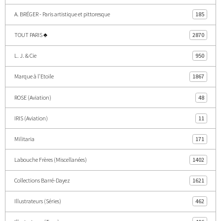
A. BRÉGER - Paris artistique et pittoresque
185
TOUT PARIS ♣
2870
L. J. & Cie
950
Marque à l'Etoile
1867
ROSE (Aviation)
48
IRIS (Aviation)
11
Militaria
171
Labouche Frères (Miscellanées)
1402
Collections Barré-Dayez
1621
Illustrateurs (Séries)
462