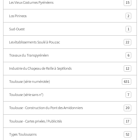
Les Vieux Costumes Pyrénéens
15
Los Pirineos
2
Sud-Ouest
1
Les établissements Soulé à Pouzac
22
Travaux du Transpyrénéen
6
Industrie du Chapeau de Paille à Septfonds
12
Toulouse (série numérotée)
631
Toulouse (série sans n°)
7
Toulouse - Construction du Pont des Amidonniers
20
Toulouse - Cartes privées / Publicités
17
Types Toulousains
52