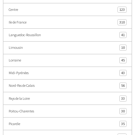
Centre
123
Ile de France
310
Languedoc-Roussillon
41
Limousin
10
Lorraine
45
Midi-Pyrénées
43
Nord-Pas de Calais
56
Pays de la Loire
33
Poitou-Charentes
30
Picardie
35