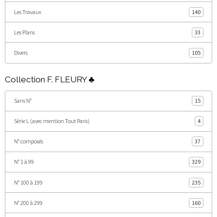
Les Travaux
140
Les Plans
33
Divers
105
Collection F. FLEURY ♣
Sans N°
15
Série L (avec mention Tout Paris)
4
N° composés
37
N° 1 à 99
329
N° 100 à 199
235
N° 200 à 299
160