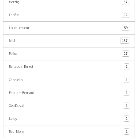
Herzig
37
Lanère J.
12
Louis Lessieux
59
Mich
137
Pellos
27
Renaudin Ernest
1
Cappiello
1
Edouard Bernard
1
Géo Duval
1
Leroy
2
Paul Mohr
1