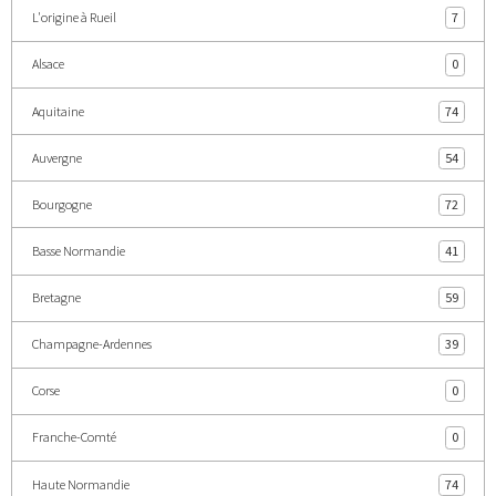
L'origine à Rueil
7
Alsace
0
Aquitaine
74
Auvergne
54
Bourgogne
72
Basse Normandie
41
Bretagne
59
Champagne-Ardennes
39
Corse
0
Franche-Comté
0
Haute Normandie
74