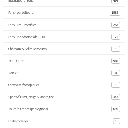
Illustrateurs (Tous)
496
Paris - par éditeurs..
1586
Paris - Les Cimetières
253
Paris - Inondations de 1910
174
Châteaux & Belles Demeures
730
TOULOUSE
984
TARBES
780
Cartes Stéréoscopiques
139
Sports d'Hiver, Neige & Montagne
343
Toute la France (par Régions)
694
Les Reportages
18