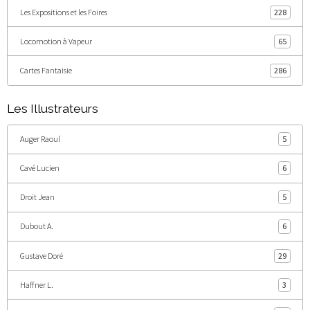
Les Expositions et les Foires
228
Locomotion à Vapeur
65
Cartes Fantaisie
286
Les Illustrateurs
Auger Raoul
5
Cavé Lucien
6
Droit Jean
5
Dubout A.
6
Gustave Doré
29
Haffner L.
3