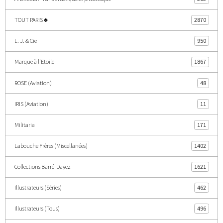
TOUT PARIS ♣
2870
L. J. & Cie
950
Marque à l'Etoile
1867
ROSE (Aviation)
48
IRIS (Aviation)
11
Militaria
171
Labouche Frères (Miscellanées)
1402
Collections Barré-Dayez
1621
Illustrateurs (Séries)
462
Illustrateurs (Tous)
496