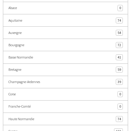
Alsace
0
Aquitaine
74
Auvergne
54
Bourgogne
72
Basse Normandie
41
Bretagne
59
Champagne-Ardennes
39
Corse
0
Franche-Comté
0
Haute Normandie
74