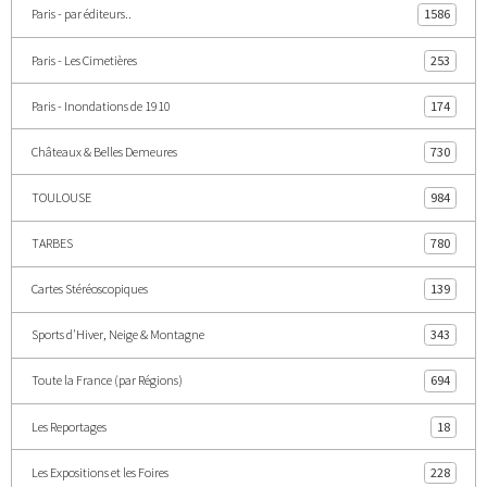
Paris - par éditeurs..
1586
Paris - Les Cimetières
253
Paris - Inondations de 1910
174
Châteaux & Belles Demeures
730
TOULOUSE
984
TARBES
780
Cartes Stéréoscopiques
139
Sports d'Hiver, Neige & Montagne
343
Toute la France (par Régions)
694
Les Reportages
18
Les Expositions et les Foires
228