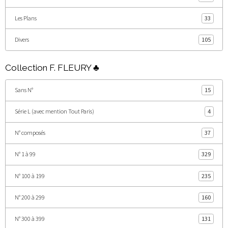
Les Plans
33
Divers
105
Collection F. FLEURY ♣
Sans N°
15
Série L (avec mention Tout Paris)
4
N° composés
37
N° 1 à 99
329
N° 100 à 199
235
N° 200 à 299
160
N° 300 à 399
131