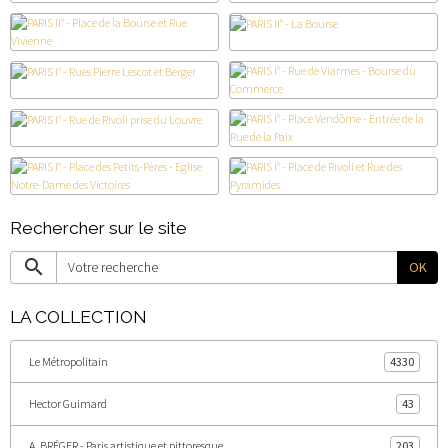
Rechercher sur le site
OK
LA COLLECTION
Le Métropolitain
4330
Hector Guimard
43
A. BRÉGER - Paris artistique et pittoresque
203