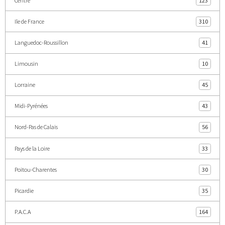
Centre
123
Ile de France
310
Languedoc-Roussillon
41
Limousin
10
Lorraine
45
Midi-Pyrénées
43
Nord-Pas de Calais
56
Pays de la Loire
33
Poitou-Charentes
30
Picardie
35
P.A.C.A
164