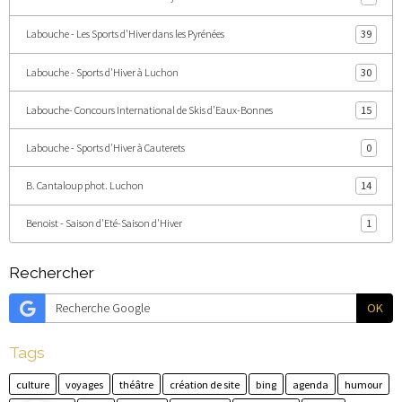
Labouche - Les Sports d'Hiver dans les Pyrénées
39
Labouche - Sports d'Hiver à Luchon
30
Labouche- Concours International de Skis d'Eaux-Bonnes
15
Labouche - Sports d'Hiver à Cauterets
0
B. Cantaloup phot. Luchon
14
Benoist - Saison d'Eté-Saison d'Hiver
1
Rechercher
OK
Tags
culture
voyages
théâtre
création de site
bing
agenda
humour