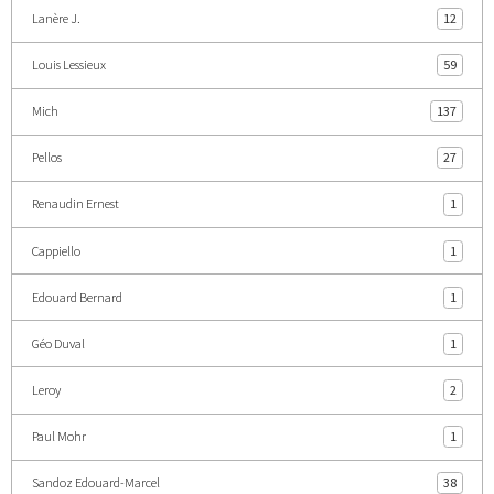
Lanère J.
12
Louis Lessieux
59
Mich
137
Pellos
27
Renaudin Ernest
1
Cappiello
1
Edouard Bernard
1
Géo Duval
1
Leroy
2
Paul Mohr
1
Sandoz Edouard-Marcel
38