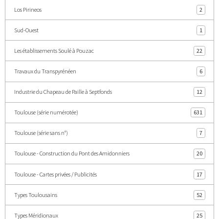
Los Pirineos
2
Sud-Ouest
1
Les établissements Soulé à Pouzac
22
Travaux du Transpyrénéen
6
Industrie du Chapeau de Paille à Septfonds
12
Toulouse (série numérotée)
631
Toulouse (série sans n°)
7
Toulouse - Construction du Pont des Amidonniers
20
Toulouse - Cartes privées / Publicités
17
Types Toulousains
52
Types Méridionaux
25