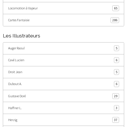
Locomotion à Vapeur
65
Cartes Fantaisie
286
Les Illustrateurs
Auger Raoul
5
Cavé Lucien
6
Droit Jean
5
Dubout A.
6
Gustave Doré
29
Haffner L.
3
Herzig
37