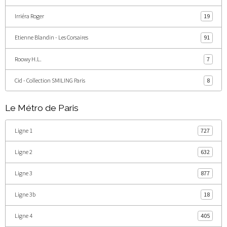
Irriéra Roger
19
Etienne Blandin - Les Corsaires
91
Roowy H.L.
7
Cid - Collection SMILING Paris
8
Le Métro de Paris
Ligne 1
727
Ligne 2
632
Ligne 3
877
Ligne 3b
18
Ligne 4
405