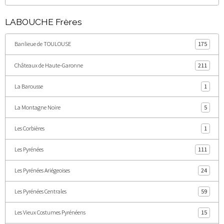
LABOUCHE Frères
Banlieue de TOULOUSE
175
Châteaux de Haute-Garonne
211
La Barousse
1
La Montagne Noire
5
Les Corbières
1
Les Pyrénées
111
Les Pyrénées Ariégeoises
24
Les Pyrénées Centrales
59
Les Vieux Costumes Pyrénéens
15