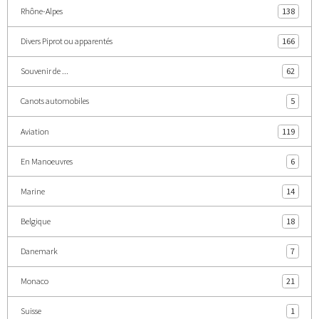
Rhône-Alpes
138
Divers Piprot ou apparentés
166
Souvenir de ...
62
Canots automobiles
5
Aviation
119
En Manoeuvres
6
Marine
14
Belgique
18
Danemark
7
Monaco
21
Suisse
1