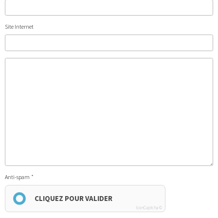
Site Internet
Anti-spam
CLIQUEZ POUR VALIDER
IconCaptcha ©