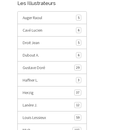
Les Illustrateurs
Auger Raoul
5
Cavé Lucien
6
Droit Jean
5
Dubout A.
6
Gustave Doré
29
Haffner L.
3
Herzig
37
Lanère J.
12
Louis Lessieux
59
Mich
137