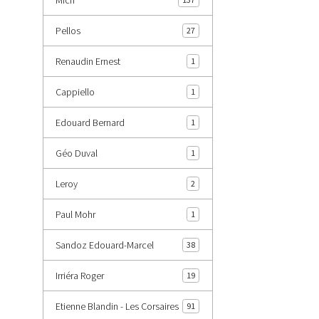
Pellos
27
Renaudin Ernest
1
Cappiello
1
Edouard Bernard
1
Géo Duval
1
Leroy
2
Paul Mohr
1
Sandoz Edouard-Marcel
38
Irriéra Roger
19
Etienne Blandin - Les Corsaires
91