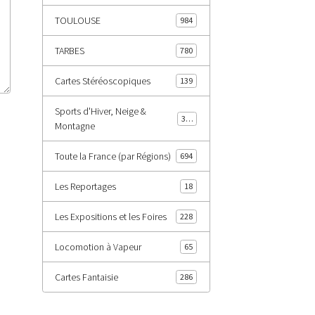
TOULOUSE
984
TARBES
780
Cartes Stéréoscopiques
139
Sports d'Hiver, Neige &
343
Montagne
Toute la France (par Régions)
694
Les Reportages
18
Les Expositions et les Foires
228
Locomotion à Vapeur
65
Cartes Fantaisie
286