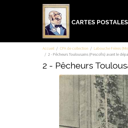
CARTES POSTALES
Accueil
CPA de collection
Labouche Frères (Mis
2 - Pêcheurs Toulousains (Pescofis) avant le dépa
2 - Pêcheurs Toulousa