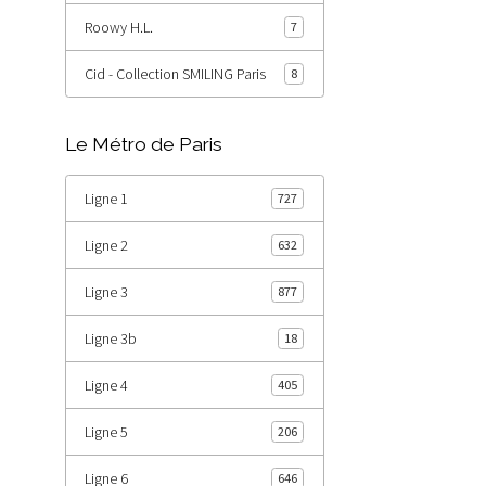
Roowy H.L.
7
Cid - Collection SMILING Paris
8
Le Métro de Paris
Ligne 1
727
Ligne 2
632
Ligne 3
877
Ligne 3b
18
Ligne 4
405
Ligne 5
206
Ligne 6
646