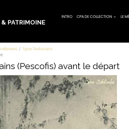
INTRO
CPA DE COLLECTION
LE M
 & PATRIMOINE
cellanées)
Types Toulousains
rt
ins (Pescofis) avant le départ