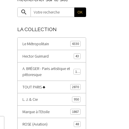
OK
LA COLLECTION
Le Métropolitain
4330
Hector Guimard
43
A. BRÉGER - Paris artistique et
171
pittoresque
TOUT PARIS ♣
2870
L. J. & Cie
950
Marque à l'Etoile
1867
ROSE (Aviation)
48